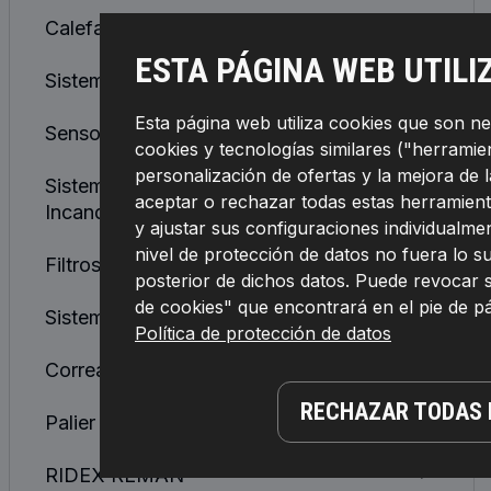
Calefacción/ventilación
ESTA PÁGINA WEB UTILI
Sistema De Refrigeración de Motor
Esta página web utiliza cookies que son n
Sensores, Relés, Unidades De Control
cookies y tecnologías similares ("herramient
personalización de ofertas y la mejora de 
Sistema De Encendido e
aceptar o rechazar todas estas herramient
Incandescencia
y ajustar sus configuraciones individualmen
nivel de protección de datos no fuera lo 
Filtros
posterior de dichos datos. Puede revocar 
de cookies" que encontrará en el pie de 
Sistema De Combustible
Política de protección de datos
Correas, Cadenas, Rodillos
RECHAZAR TODAS 
Palier y Junta Homocinética
RIDEX REMAN