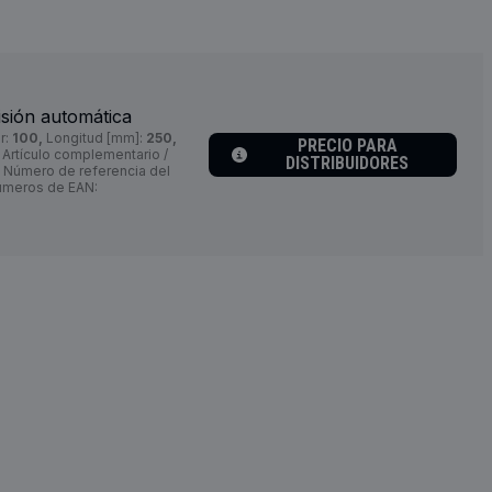
sión automática
r:
100,
Longitud [mm]:
250,
PRECIO PARA
Artículo complementario /
DISTRIBUIDORES
Número de referencia del
meros de EAN: