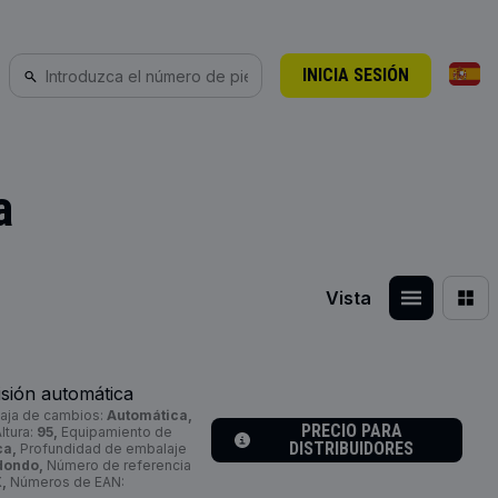
INICIA SESIÓN
a
Vista
sión automática
aja de cambios:
Automática,
PRECIO PARA
ltura:
95,
Equipamiento de
DISTRIBUIDORES
ca,
Profundidad de embalaje
dondo,
Número de referencia
,
Números de EAN: