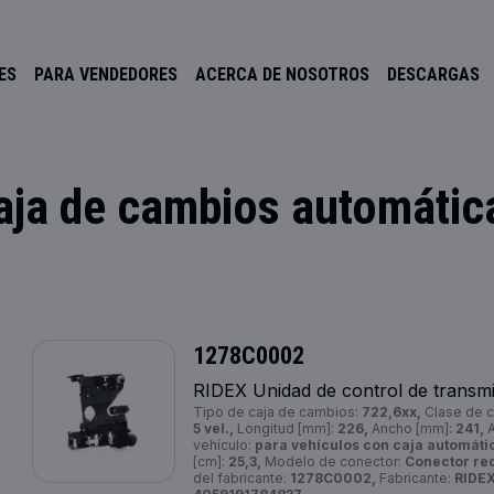
ES
PARA VENDEDORES
ACERCA DE NOSOTROS
DESCARGAS
caja de cambios automátic
1278C0002
RIDEX Unidad de control de transmi
Tipo de caja de cambios:
722,6xx,
Clase de c
5 vel.,
Longitud [mm]:
226,
Ancho [mm]:
241,
A
vehículo:
para vehículos con caja automáti
[cm]:
25,3,
Modelo de conector:
Conector re
del fabricante:
1278C0002,
Fabricante:
RIDEX