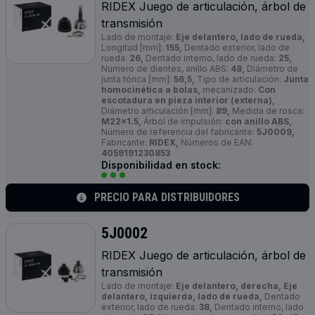
RIDEX Juego de articulación, árbol de
transmisión
Lado de montaje:
Eje delantero, lado de rueda,
Longitud [mm]:
155,
Dentado exterior, lado de
rueda:
26,
Dentado interno, lado de rueda:
25,
Número de dientes, anillo ABS:
48,
Diámetro de
junta tórica [mm]:
56,5,
Tipo de articulación:
Junta
homocinética a bolas,
mecanizado:
Con
escotadura en pieza interior (externa),
Diámetro articulación [mm]:
89,
Medida de rosca:
M22x1.5,
Árbol de impulsión:
con anillo ABS,
Número de referencia del fabricante:
5J0009,
Fabricante:
RIDEX,
Números de EAN:
4059191230853
Disponibilidad en stock:
PRECIO PARA DISTRIBUIDORES
5J0002
RIDEX Juego de articulación, árbol de
transmisión
Lado de montaje:
Eje delantero, derecha, Eje
delantero, izquierda, lado de rueda,
Dentado
exterior, lado de rueda:
38,
Dentado interno, lado