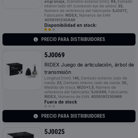
engranaje,
Diámetro exterior [mm]:
94,
Estriado
interior lado dif. (conexión eje de unión):
33,
Número de referencia del fabricante:
5J0017,
Fabricante:
RIDEX,
Números de EAN:
4059191230846
Disponibilidad en stock:
PRECIO PARA DISTRIBUIDORES
5J0069
RIDEX Juego de articulación, árbol de
transmisión
Longitud [mm]:
145,
Dentado exterior, lado de
rueda:
23,
Dentado interno, lado de rueda:
30,
Medida de rosca:
M20x1,5,
Número de
referencia del fabricante:
5J0069,
Fabricante:
RIDEX,
Números de EAN:
4059191230969
Fuera de stock
PRECIO PARA DISTRIBUIDORES
5J0025