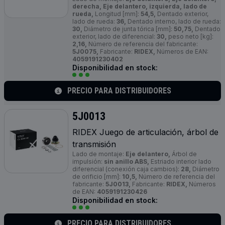
derecha, Eje delantero, izquierda, lado de
rueda,
Longitud [mm]:
54,5,
Dentado exterior,
lado de rueda:
36,
Dentado interno, lado de rueda:
30,
Diámetro de junta tórica [mm]:
50,75,
Dentado
exterior, lado de diferencial:
30,
peso neto [kg]:
2,16,
Número de referencia del fabricante:
5J0075,
Fabricante:
RIDEX,
Números de EAN:
4059191230402
Disponibilidad en stock:
PRECIO PARA DISTRIBUIDORES
5J0013
RIDEX Juego de articulación, árbol de
transmisión
Lado de montaje:
Eje delantero,
Árbol de
impulsión:
sin anillo ABS,
Estriado interior lado
diferencial (conexión caja cambios):
28,
Diámetro
de orificio [mm]:
10,5,
Número de referencia del
fabricante:
5J0013,
Fabricante:
RIDEX,
Números
de EAN:
4059191230426
Disponibilidad en stock:
PRECIO PARA DISTRIBUIDORES