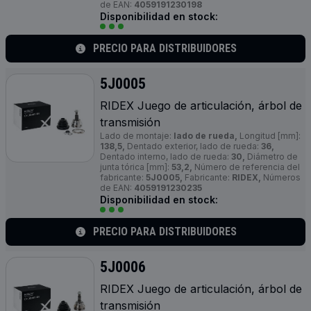
de EAN:
4059191230198
Disponibilidad en stock:
PRECIO PARA DISTRIBUIDORES
5J0005
RIDEX Juego de articulación, árbol de
transmisión
Lado de montaje:
lado de rueda,
Longitud [mm]:
138,5,
Dentado exterior, lado de rueda:
36,
Dentado interno, lado de rueda:
30,
Diámetro de
junta tórica [mm]:
53,2,
Número de referencia del
fabricante:
5J0005,
Fabricante:
RIDEX,
Números
de EAN:
4059191230235
Disponibilidad en stock:
PRECIO PARA DISTRIBUIDORES
5J0006
RIDEX Juego de articulación, árbol de
transmisión