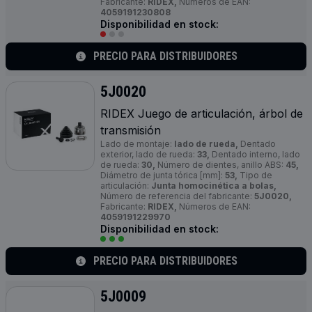
Fabricante:
RIDEX,
Números de EAN:
4059191230808
Disponibilidad en stock:
PRECIO PARA DISTRIBUIDORES
5J0020
RIDEX Juego de articulación, árbol de
transmisión
Lado de montaje:
lado de rueda,
Dentado
exterior, lado de rueda:
33,
Dentado interno, lado
de rueda:
30,
Número de dientes, anillo ABS:
45,
Diámetro de junta tórica [mm]:
53,
Tipo de
articulación:
Junta homocinética a bolas,
Número de referencia del fabricante:
5J0020,
Fabricante:
RIDEX,
Números de EAN:
4059191229970
Disponibilidad en stock:
PRECIO PARA DISTRIBUIDORES
5J0009