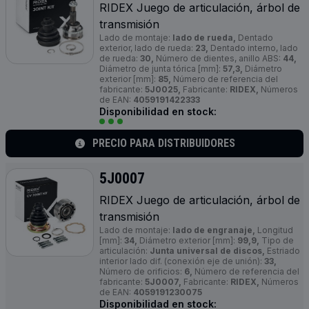
RIDEX Juego de articulación, árbol de
transmisión
Lado de montaje:
lado de rueda,
Dentado
exterior, lado de rueda:
23,
Dentado interno, lado
de rueda:
30,
Número de dientes, anillo ABS:
44,
Diámetro de junta tórica [mm]:
57,3,
Diámetro
exterior [mm]:
85,
Número de referencia del
fabricante:
5J0025,
Fabricante:
RIDEX,
Números
de EAN:
4059191422333
Disponibilidad en stock:
PRECIO PARA DISTRIBUIDORES
5J0007
RIDEX Juego de articulación, árbol de
transmisión
Lado de montaje:
lado de engranaje,
Longitud
[mm]:
34,
Diámetro exterior [mm]:
99,9,
Tipo de
articulación:
Junta universal de discos,
Estriado
interior lado dif. (conexión eje de unión):
33,
Número de orificios:
6,
Número de referencia del
fabricante:
5J0007,
Fabricante:
RIDEX,
Números
de EAN:
4059191230075
Disponibilidad en stock: