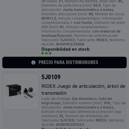
de rueda:
27,
Número de dientes, anillo ABS:
45,
Diámetro de junta tórica [mm]:
59,5,
Tipo de
articulación:
Junta homocinética a bolas,
Diámetro articulación [mm]:
98,
Medida de rosca:
M16x1,5,
Artículo complementario / información
complementaria 2:
con fuelle,
Diámetro de anillo
ABS [mm]:
81,
Artículo complementario /
Información complementaria:
con material de
montaje/fijación,
Número de referencia del
fabricante:
5J0002,
Fabricante:
RIDEX,
Números
de EAN:
4059191229956
Disponibilidad en stock:
PRECIO PARA DISTRIBUIDORES
5J0109
RIDEX Juego de articulación, árbol de
transmisión
Lado de montaje:
Eje delantero, lado de
engranaje,
Diámetro exterior [mm]:
100,
Tipo de
articulación:
Junta homocinética a bolas,
Estriado interior lado diferencial (conexión caja
cambios):
33,
Número de referencia del
fabricante:
5J0109,
Fabricante:
RIDEX,
Números
de EAN:
4059191231003