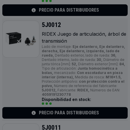
PRECIO PARA DISTRIBUIDORES
5J0012
RIDEX Juego de articulación, árbol de
transmisión
Lado de montaje:
Eje delantero, Eje delantero,
derecha, Eje delantero, izquierda, lado de
rueda,
Dentado exterior, lado de rueda:
36,
Dentado interno, lado de rueda:
30,
Diámetro de
junta tórica [mm]:
52,
Diámetro exterior [mm]:
84,
Tipo de articulación:
Junta homocinética a
bolas,
mecanizado:
Con escotadura en pieza
interior (interna),
Medida de rosca:
M16x1.5,
Protección antipolvo:
con protección contra el
polvo,
Número de referencia del fabricante:
5J0012,
Fabricante:
RIDEX,
Números de EAN:
4059191230778
Disponibilidad en stock:
PRECIO PARA DISTRIBUIDORES
5J0011