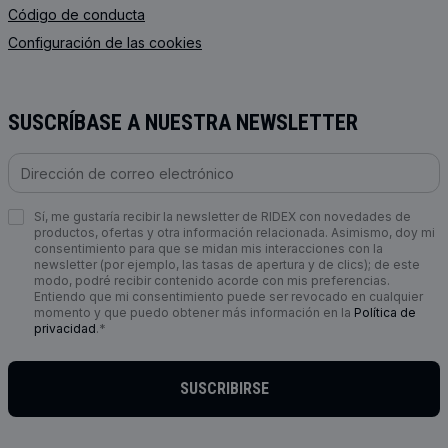
Código de conducta
Configuración de las cookies
SUSCRÍBASE A NUESTRA NEWSLETTER
Sí, me gustaría recibir la newsletter de RIDEX con novedades de
productos, ofertas y otra información relacionada. Asimismo, doy mi
consentimiento para que se midan mis interacciones con la
newsletter (por ejemplo, las tasas de apertura y de clics); de este
modo, podré recibir contenido acorde con mis preferencias.
Entiendo que mi consentimiento puede ser revocado en cualquier
momento y que puedo obtener más información en la
Política de
privacidad
.*
SUSCRIBIRSE