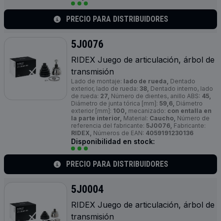
PRECIO PARA DISTRIBUIDORES
5J0076
RIDEX Juego de articulación, árbol de
transmisión
Lado de montaje:
lado de rueda,
Dentado
exterior, lado de rueda:
38,
Dentado interno, lado
de rueda:
27,
Número de dientes, anillo ABS:
45,
Diámetro de junta tórica [mm]:
59,6,
Diámetro
exterior [mm]:
100,
mecanizado:
con entalla en
la parte interior,
Material:
Caucho,
Número de
referencia del fabricante:
5J0076,
Fabricante:
RIDEX,
Números de EAN:
4059191230136
Disponibilidad en stock:
PRECIO PARA DISTRIBUIDORES
5J0004
RIDEX Juego de articulación, árbol de
transmisión