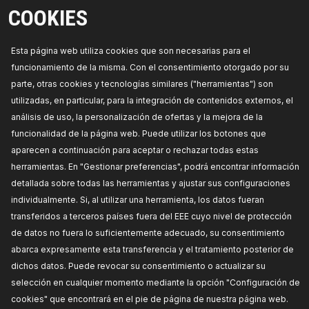
4059191341702
COOKIES
Disponibilidad en stock:
PRECIO PARA DISTRIBUIDORES
Esta página web utiliza cookies que son necesarias para el
funcionamiento de la misma. Con el consentimiento otorgado por su
1147T0035
parte, otras cookies y tecnologías similares ("herramientas") son
utilizadas, en particular, para la integración de contenidos externos, el
RIDEX Trípode, árbol de transmisión
análisis de uso, la personalización de ofertas y la mejora de la
Ancho 1 [mm]:
23,75,
Bulón Ø 1 [mm]:
17,00,
Diám.
rodillo trípode [mm]:
29,00,
Longitud total [mm]:
funcionalidad de la página web. Puede utilizar los botones que
44,15,
Diámetro 1 [mm]:
19,65,
Estriado interior
aparecen a continuación para aceptar o rechazar todas estas
lado dif. (conexión eje de unión):
19,
Ancho [mm]:
9,45,
Número de referencia del fabricante:
herramientas. En "Gestionar preferencias", podrá encontrar información
1147T0035,
Fabricante:
RIDEX,
Números de EAN:
4066423489644
detallada sobre todas las herramientas y ajustar sus configuraciones
Disponibilidad en stock:
individualmente. Si, al utilizar una herramienta, los datos fueran
transferidos a terceros países fuera del EEE cuyo nivel de protección
PRECIO PARA DISTRIBUIDORES
de datos no fuera lo suficientemente adecuado, su consentimiento
abarca expresamente esta transferencia y el tratamiento posterior de
5J0047
dichos datos. Puede revocar su consentimiento o actualizar su
RIDEX Juego de articulación, árbol de
selección en cualquier momento mediante la opción "Configuración de
transmisión
cookies" que encontrará en el pie de página de nuestra página web.