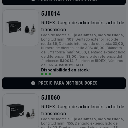
5J0014
RIDEX Juego de articulación, árbol de
transmisión
Lado de montaje:
Eje delantero, lado de rueda,
Longitud [mm]:
103,
Dentado exterior, lado de
rueda:
36,
Dentado interno, lado de rueda:
33,00,
Número de dientes, anillo ABS:
48,00,
Diámetro
de junta tórica [mm]:
56,50,
Dentado exterior, lado
de diferencial:
33,00,
Número de referencia del
fabricante:
5J0014,
Fabricante:
RIDEX,
Números
de EAN:
4059191230471
Disponibilidad en stock:
PRECIO PARA DISTRIBUIDORES
5J0060
RIDEX Juego de articulación, árbol de
transmisión
Lado de montaje:
Eje delantero, lado de rueda,
Longitud [mm]:
155,
Dentado exterior, lado de
rueda:
22,
Dentado interno, lado de rueda:
28,