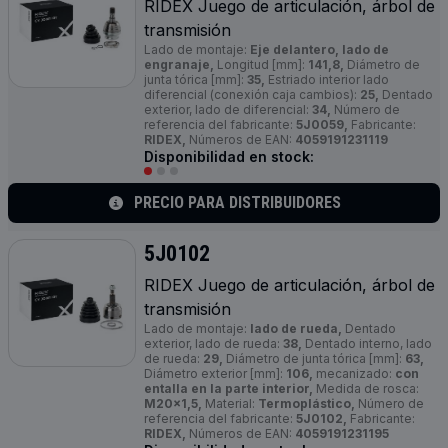
RIDEX Juego de articulación, árbol de
transmisión
Lado de montaje:
Eje delantero, lado de
engranaje,
Longitud [mm]:
141,8,
Diámetro de
junta tórica [mm]:
35,
Estriado interior lado
diferencial (conexión caja cambios):
25,
Dentado
exterior, lado de diferencial:
34,
Número de
referencia del fabricante:
5J0059,
Fabricante:
RIDEX,
Números de EAN:
4059191231119
Disponibilidad en stock:
PRECIO PARA DISTRIBUIDORES
5J0102
RIDEX Juego de articulación, árbol de
transmisión
Lado de montaje:
lado de rueda,
Dentado
exterior, lado de rueda:
38,
Dentado interno, lado
de rueda:
29,
Diámetro de junta tórica [mm]:
63,
Diámetro exterior [mm]:
106,
mecanizado:
con
entalla en la parte interior,
Medida de rosca:
M20x1,5,
Material:
Termoplástico,
Número de
referencia del fabricante:
5J0102,
Fabricante:
RIDEX,
Números de EAN:
4059191231195