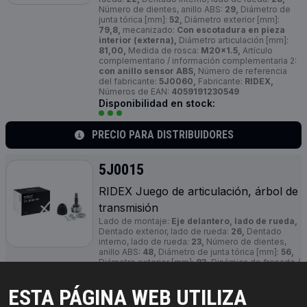
Número de dientes, anillo ABS:
29,
Diámetro de
junta tórica [mm]:
52,
Diámetro exterior [mm]:
79,8,
mecanizado:
Con escotadura en pieza
interior (externa),
Diámetro articulación [mm]:
81,00,
Medida de rosca:
M20x1.5,
Artículo
complementario / información complementaria 2:
con anillo sensor ABS,
Número de referencia
del fabricante:
5J0060,
Fabricante:
RIDEX,
Números de EAN:
4059191230549
Disponibilidad en stock:
PRECIO PARA DISTRIBUIDORES
5J0015
RIDEX Juego de articulación, árbol de
transmisión
Lado de montaje:
Eje delantero, lado de rueda,
Dentado exterior, lado de rueda:
26,
Dentado
interno, lado de rueda:
23,
Número de dientes,
anillo ABS:
48,
Diámetro de junta tórica [mm]:
56,
Diámetro exterior [mm]:
83,
Dinámica de frenado /
conducción:
para vehículos con ABS,
Medida de
rosca:
M22x1.5,
Diámetro de anillo ABS [mm]:
89,
ESTA PÁGINA WEB UTILIZA
Número de referencia del fabricante:
5J0015,
Fabricante:
RIDEX,
Números de EAN: