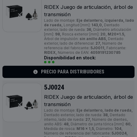
RIDEX Juego de articulación, árbol de
transmisión
Lado de montaje:
Eje delantero, izquierda, lado
de rueda,
Longitud [mm]:
143,0,
Dentado
exterior, lado de rueda:
36,
Diámetro articulación
[mm]:
98,
Rosca exterior [mm]:
20, M20x1.5,
Árbol de impulsión:
sin anillo ABS,
Dentado
exterior, lado de diferencial:
27,
Número de
referencia del fabricante:
5J0011,
Fabricante:
RIDEX,
Números de EAN:
4059191230785
Disponibilidad en stock:
PRECIO PARA DISTRIBUIDORES
5J0024
RIDEX Juego de articulación, árbol de
transmisión
Lado de montaje:
Eje delantero, lado de rueda,
Dentado exterior, lado de rueda:
38,
Dentado
interno, lado de rueda:
27,
Número de dientes,
anillo ABS:
48,
Diámetro de junta tórica [mm]:
60,
Medida de rosca:
M16 x 1,5,
Diámetro:
104,
Número de referencia del fabricante:
5J0024,