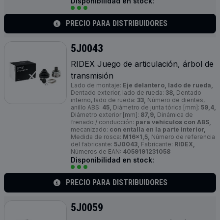
Disponibilidad en stock:
PRECIO PARA DISTRIBUIDORES
5J0043
RIDEX Juego de articulación, árbol de
transmisión
Lado de montaje:
Eje delantero, lado de rueda,
Dentado exterior, lado de rueda:
38,
Dentado
interno, lado de rueda:
33,
Número de dientes,
anillo ABS:
45,
Diámetro de junta tórica [mm]:
59,4,
Diámetro exterior [mm]:
87,9,
Dinámica de
frenado / conducción:
para vehículos con ABS,
mecanizado:
con entalla en la parte interior,
Medida de rosca:
M16x1,5,
Número de referencia
del fabricante:
5J0043,
Fabricante:
RIDEX,
Números de EAN:
4059191231058
Disponibilidad en stock:
PRECIO PARA DISTRIBUIDORES
5J0059