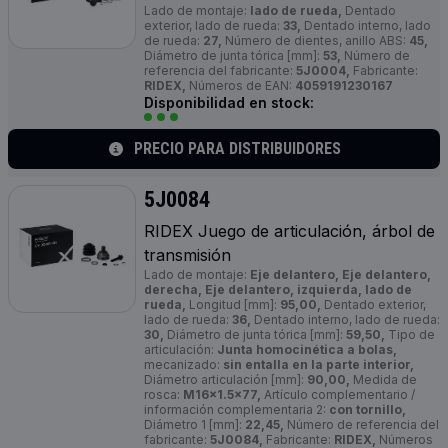
Lado de montaje:
lado de rueda,
Dentado
exterior, lado de rueda:
33,
Dentado interno, lado
de rueda:
27,
Número de dientes, anillo ABS:
45,
Diámetro de junta tórica [mm]:
53,
Número de
referencia del fabricante:
5J0004,
Fabricante:
RIDEX,
Números de EAN:
4059191230167
Disponibilidad en stock:
PRECIO PARA DISTRIBUIDORES
5J0084
RIDEX Juego de articulación, árbol de
transmisión
Lado de montaje:
Eje delantero, Eje delantero,
derecha, Eje delantero, izquierda, lado de
rueda,
Longitud [mm]:
95,00,
Dentado exterior,
lado de rueda:
36,
Dentado interno, lado de rueda:
30,
Diámetro de junta tórica [mm]:
59,50,
Tipo de
articulación:
Junta homocinética a bolas,
mecanizado:
sin entalla en la parte interior,
Diámetro articulación [mm]:
90,00,
Medida de
rosca:
M16x1.5x77,
Artículo complementario /
información complementaria 2:
con tornillo,
Diámetro 1 [mm]:
22,45,
Número de referencia del
fabricante:
5J0084,
Fabricante:
RIDEX,
Números