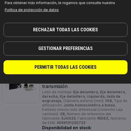
Lado de montaje:
Eje delantero, lado de rueda,
Para obtener más información, le rogamos que consulte nuestra
Longitud [mm]:
135,5,
Dentado exterior, lado de
Política de protección de datos
rueda:
22,
Dentado interno, lado de rueda:
22,
Diámetro de junta tórica [mm]:
47,
Diámetro
exterior [mm]:
83,
mecanizado:
sin entalla en la
parte interior,
Medida de rosca:
M20 x 1,5,
Material fuelle:
Caucho,
Número de referencia
RECHAZAR TODAS LAS COOKIES
del fabricante:
5J0047,
Fabricante:
RIDEX,
Números de EAN:
4059191230693
Disponibilidad en stock:
GESTIONAR PREFERENCIAS
PRECIO PARA DISTRIBUIDORES
PERMITIR TODAS LAS COOKIES
5J0023
RIDEX Juego de articulación, árbol de
transmisión
Lado de montaje:
Eje delantero, Eje delantero,
derecha, Eje delantero, izquierda, lado de
engranaje,
Diámetro exterior [mm]:
108,
Tipo de
articulación:
Junta homocinética a bolas,
Estriado interior lado diferencial (conexión caja
cambios):
28,
Número de referencia del
fabricante:
5J0023,
Fabricante:
RIDEX,
Números
de EAN:
4059191230723
Disponibilidad en stock: