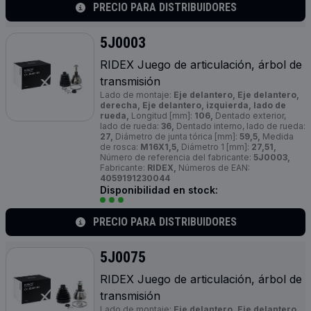
PRECIO PARA DISTRIBUIDORES
5J0003
RIDEX Juego de articulación, árbol de
transmisión
Lado de montaje:
Eje delantero, Eje delantero,
derecha, Eje delantero, izquierda, lado de
rueda,
Longitud [mm]:
106,
Dentado exterior,
lado de rueda:
36,
Dentado interno, lado de rueda:
27,
Diámetro de junta tórica [mm]:
59,5,
Medida
de rosca:
M16X1,5,
Diámetro 1 [mm]:
27,51,
Número de referencia del fabricante:
5J0003,
Fabricante:
RIDEX,
Números de EAN:
4059191230044
Disponibilidad en stock:
PRECIO PARA DISTRIBUIDORES
5J0075
RIDEX Juego de articulación, árbol de
transmisión
Lado de montaje:
Eje delantero, Eje delantero,