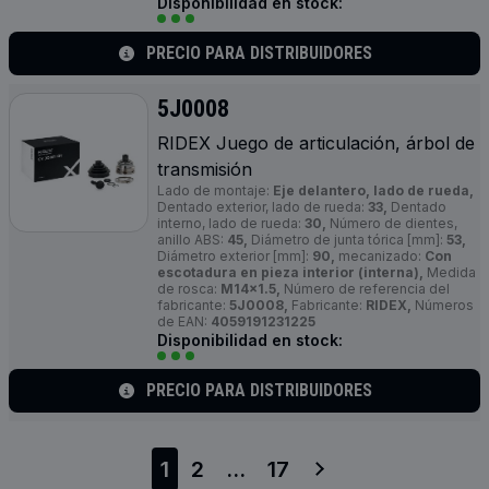
Disponibilidad en stock:
PRECIO PARA DISTRIBUIDORES
5J0008
RIDEX Juego de articulación, árbol de
transmisión
Lado de montaje:
Eje delantero, lado de rueda,
Dentado exterior, lado de rueda:
33,
Dentado
interno, lado de rueda:
30,
Número de dientes,
anillo ABS:
45,
Diámetro de junta tórica [mm]:
53,
Diámetro exterior [mm]:
90,
mecanizado:
Con
escotadura en pieza interior (interna),
Medida
de rosca:
M14x1.5,
Número de referencia del
fabricante:
5J0008,
Fabricante:
RIDEX,
Números
de EAN:
4059191231225
Disponibilidad en stock:
PRECIO PARA DISTRIBUIDORES
1
2
...
17