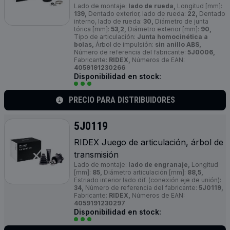
Lado de montaje:
lado de rueda,
Longitud [mm]:
139,
Dentado exterior, lado de rueda:
22,
Dentado
interno, lado de rueda:
30,
Diámetro de junta
tórica [mm]:
53,2,
Diámetro exterior [mm]:
90,
Tipo de articulación:
Junta homocinética a
bolas,
Árbol de impulsión:
sin anillo ABS,
Número de referencia del fabricante:
5J0006,
Fabricante:
RIDEX,
Números de EAN:
4059191230266
Disponibilidad en stock:
PRECIO PARA DISTRIBUIDORES
5J0119
RIDEX Juego de articulación, árbol de
transmisión
Lado de montaje:
lado de engranaje,
Longitud
[mm]:
85,
Diámetro articulación [mm]:
88,5,
Estriado interior lado dif. (conexión eje de unión):
34,
Número de referencia del fabricante:
5J0119,
Fabricante:
RIDEX,
Números de EAN:
4059191230297
Disponibilidad en stock: