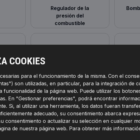
Regulador de la
Bomba
presión del
combustible
ZA COOKIES
ecesarias para el funcionamiento de la misma. Con el conse
as") son utilizadas, en particular, para la integración de c
la funcionalidad de la página web. Puede utilizar los boto
as. En "Gestionar preferencias", podrá encontrar informac
te. Si, al utilizar una herramienta, los datos fueran transf
yector
Válvula reguladora
Válvu
suficientemente adecuado, su consentimiento abarca expresa
caudal combustible -
su consentimiento o actualizar su selección en cualquier 
Common Rail System
página de nuestra página web. Para obtener más informació