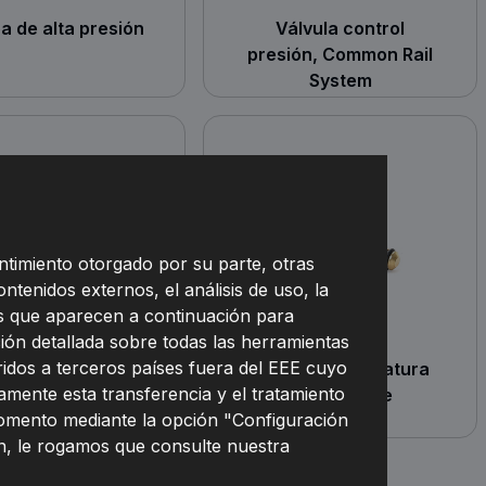
 de alta presión
Válvula control
presión, Common Rail
System
ntimiento otorgado por su parte, otras
ontenidos externos, el análisis de uso, la
nes que aparecen a continuación para
ión detallada sobre todas las herramientas
eridos a terceros países fuera del EEE cuyo
la de ventilación,
Sensor, temperatura
mente esta transferencia y el tratamiento
depósito de
combustible
momento mediante la opción "Configuración
combustible
n, le rogamos que consulte nuestra