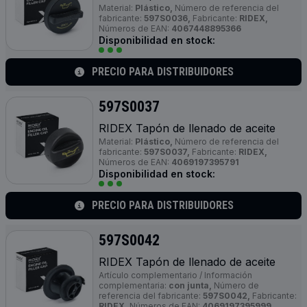
Material:
Plástico,
Número de referencia del
fabricante:
597S0036,
Fabricante:
RIDEX,
Números de EAN:
4067448895366
Disponibilidad en stock:
PRECIO PARA DISTRIBUIDORES
597S0037
RIDEX Tapón de llenado de aceite
Material:
Plástico,
Número de referencia del
fabricante:
597S0037,
Fabricante:
RIDEX,
Números de EAN:
4069197395791
Disponibilidad en stock:
PRECIO PARA DISTRIBUIDORES
597S0042
RIDEX Tapón de llenado de aceite
Artículo complementario / Información
complementaria:
con junta,
Número de
referencia del fabricante:
597S0042,
Fabricante:
RIDEX,
Números de EAN:
4069197395999