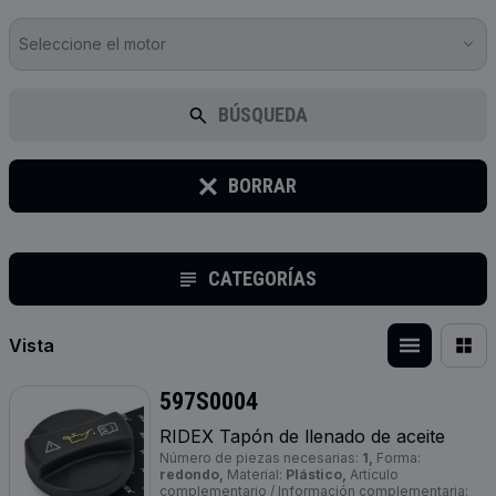
Seleccione el motor
BÚSQUEDA
BORRAR
CATEGORÍAS
Vista
597S0004
RIDEX Tapón de llenado de aceite
Número de piezas necesarias:
1,
Forma:
redondo,
Material:
Plástico,
Artículo
complementario / Información complementaria: