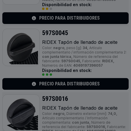
Disponibilidad en stock:
PRECIO PARA DISTRIBUIDORES
597S0045
RIDEX Tapón de llenado de aceite
Color:
negro,
peso [g]:
34,
Artículo
complementario / información complementaria 2:
con junta tórica,
Número de referencia del
fabricante:
597S0045,
Fabricante:
RIDEX,
Números de EAN:
4069197396057
Disponibilidad en stock:
PRECIO PARA DISTRIBUIDORES
597S0016
RIDEX Tapón de llenado de aceite
Color:
negro,
Diámetro exterior [mm]:
74,0,
Artículo complementario / Información
complementaria:
con junta,
Número de
referencia del fabricante:
597S0016,
Fabricante: