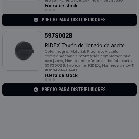
RIDEX,
Números de EAN:
4064138549950
Fuera de stock
PRECIO PARA DISTRIBUIDORES
597S0028
RIDEX Tapón de llenado de aceite
Color:
negro,
Material:
Plástico,
Artículo
complementario / Información complementaria:
con junta,
Número de referencia del fabricante:
597S0028,
Fabricante:
RIDEX,
Números de EAN:
4066423400441
Fuera de stock
PRECIO PARA DISTRIBUIDORES