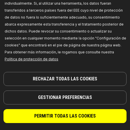
597S0025
individualmente. Si, al utilizar una herramienta, los datos fueran
RIDEX Tapón de llenado de aceite
transferidos a terceros países fuera del EEE cuyo nivel de protección
Color:
amarillo,
peso [g]:
41,
Número de
de datos no fuera lo suficientemente adecuado, su consentimiento
referencia del fabricante:
597S0025,
Fabricante:
RIDEX,
Números de EAN:
4066423054651
abarca expresamente esta transferencia y el tratamiento posterior de
Fuera de stock
dichos datos. Puede revocar su consentimiento o actualizar su
selección en cualquier momento mediante la opción "Configuración de
PRECIO PARA DISTRIBUIDORES
cookies" que encontrará en el pie de página de nuestra página web.
Para obtener más información, le rogamos que consulte nuestra
597S0029
Política de protección de datos
RIDEX Tapón de llenado de aceite
Color:
negro,
Material:
Plástico,
Artículo
complementario / información complementaria 2:
RECHAZAR TODAS LAS COOKIES
con junta tórica,
Número de referencia del
fabricante:
597S0029,
Fabricante:
RIDEX,
Números de EAN:
4066423408614
Disponibilidad en stock:
GESTIONAR PREFERENCIAS
PRECIO PARA DISTRIBUIDORES
PERMITIR TODAS LAS COOKIES
597S0030