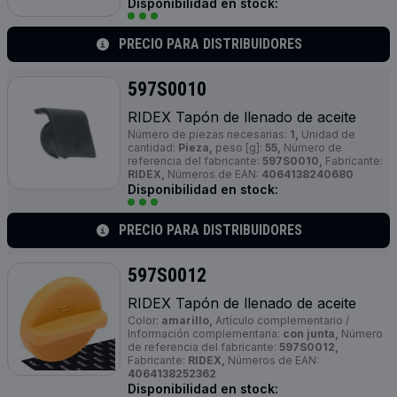
Disponibilidad en stock:
PRECIO PARA DISTRIBUIDORES
597S0010
RIDEX Tapón de llenado de aceite
Número de piezas necesarias:
1,
Unidad de
cantidad:
Pieza,
peso [g]:
55,
Número de
referencia del fabricante:
597S0010,
Fabricante:
RIDEX,
Números de EAN:
4064138240680
Disponibilidad en stock:
PRECIO PARA DISTRIBUIDORES
597S0012
RIDEX Tapón de llenado de aceite
Color:
amarillo,
Artículo complementario /
Información complementaria:
con junta,
Número
de referencia del fabricante:
597S0012,
Fabricante:
RIDEX,
Números de EAN:
4064138252362
Disponibilidad en stock: