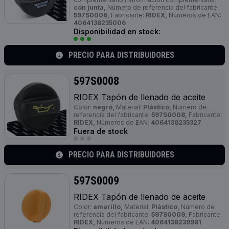
con junta,
Número de referencia del fabricante:
597S0006,
Fabricante:
RIDEX,
Números de EAN:
4064138235006
Disponibilidad en stock:
PRECIO PARA DISTRIBUIDORES
597S0008
RIDEX Tapón de llenado de aceite
Color:
negro,
Material:
Plástico,
Número de
referencia del fabricante:
597S0008,
Fabricante:
RIDEX,
Números de EAN:
4064138235327
Fuera de stock
PRECIO PARA DISTRIBUIDORES
597S0009
RIDEX Tapón de llenado de aceite
Color:
amarillo,
Material:
Plástico,
Número de
referencia del fabricante:
597S0009,
Fabricante:
RIDEX,
Números de EAN:
4064138239981