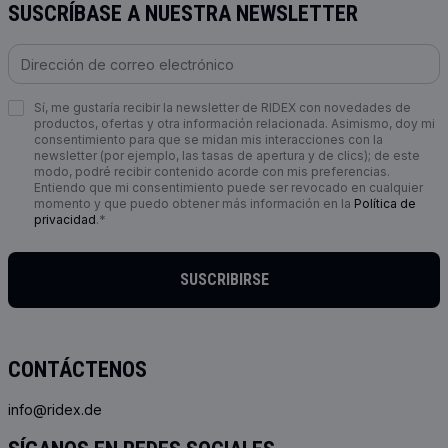
SUSCRÍBASE A NUESTRA NEWSLETTER
Sí, me gustaría recibir la newsletter de RIDEX con novedades de
productos, ofertas y otra información relacionada. Asimismo, doy mi
consentimiento para que se midan mis interacciones con la
newsletter (por ejemplo, las tasas de apertura y de clics); de este
modo, podré recibir contenido acorde con mis preferencias.
Entiendo que mi consentimiento puede ser revocado en cualquier
momento y que puedo obtener más información en la
Política de
privacidad
.*
SUSCRIBIRSE
CONTÁCTENOS
info@ridex.de