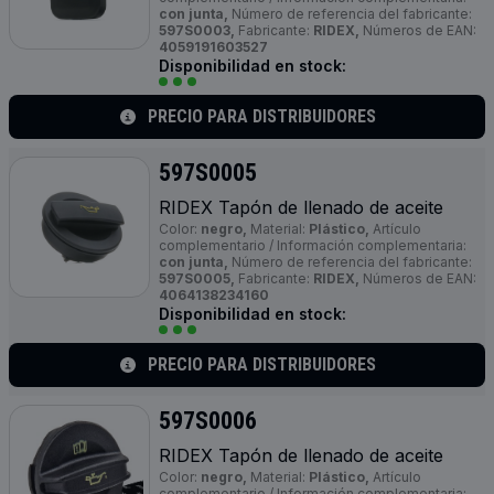
con junta,
Número de referencia del fabricante:
597S0003,
Fabricante:
RIDEX,
Números de EAN:
4059191603527
Disponibilidad en stock:
PRECIO PARA DISTRIBUIDORES
597S0005
RIDEX Tapón de llenado de aceite
Color:
negro,
Material:
Plástico,
Artículo
complementario / Información complementaria:
con junta,
Número de referencia del fabricante:
597S0005,
Fabricante:
RIDEX,
Números de EAN:
4064138234160
Disponibilidad en stock:
PRECIO PARA DISTRIBUIDORES
597S0006
RIDEX Tapón de llenado de aceite
Color:
negro,
Material:
Plástico,
Artículo
complementario / Información complementaria: