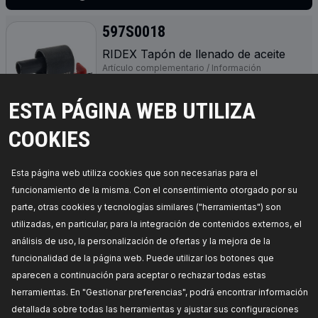
597S0018
RIDEX Tapón de llenado de aceite
Artículo complementario / Información
complementaria:
con junta,
Número de
referencia del fabricante:
597S0018,
Fabricante:
RIDEX,
Números de EAN:
4064138565479
ESTA PÁGINA WEB UTILIZA
Disponibilidad en stock:
COOKIES
PRECIO PARA DISTRIBUIDORES
Esta página web utiliza cookies que son necesarias para el
597S0021
funcionamiento de la misma. Con el consentimiento otorgado por su
RIDEX Tapón de llenado de aceite
parte, otras cookies y tecnologías similares ("herramientas") son
Diámetro interior [mm]:
63,0,
Número de
utilizadas, en particular, para la integración de contenidos externos, el
referencia del fabricante:
597S0021,
Fabricante:
RIDEX,
Números de EAN:
4065739009904
análisis de uso, la personalización de ofertas y la mejora de la
Disponibilidad en stock:
funcionalidad de la página web. Puede utilizar los botones que
aparecen a continuación para aceptar o rechazar todas estas
PRECIO PARA DISTRIBUIDORES
herramientas. En "Gestionar preferencias", podrá encontrar información
detallada sobre todas las herramientas y ajustar sus configuraciones