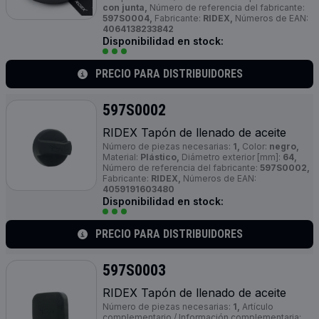
con junta,
Número de referencia del fabricante:
597S0004,
Fabricante:
RIDEX,
Números de EAN:
4064138233842
Disponibilidad en stock:
PRECIO PARA DISTRIBUIDORES
597S0002
RIDEX Tapón de llenado de aceite
Número de piezas necesarias:
1,
Color:
negro,
Material:
Plástico,
Diámetro exterior [mm]:
64,
Número de referencia del fabricante:
597S0002,
Fabricante:
RIDEX,
Números de EAN:
4059191603480
Disponibilidad en stock:
PRECIO PARA DISTRIBUIDORES
597S0003
RIDEX Tapón de llenado de aceite
Número de piezas necesarias:
1,
Artículo
complementario / Información complementaria: