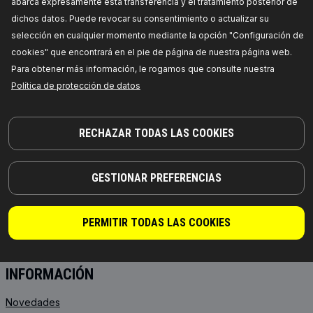
abarca expresamente esta transferencia y el tratamiento posterior de
JOSEF-ORLOPP-STRASSE 55
10365 BERLIN
dichos datos. Puede revocar su consentimiento o actualizar su
selección en cualquier momento mediante la opción "Configuración de
cookies" que encontrará en el pie de página de nuestra página web.
PRODUCTOS
COLABORACIÓN
Para obtener más información, le rogamos que consulte nuestra
Política de protección de datos
ACERCA DE NOSOTROS
Distribuidores
RIDEX
Para vendedores
RIDEX PLUS
Dónde comprar
RECHAZAR TODAS LAS COOKIES
RIDEX REMAN
FAQ
Aceite de motor
Integración de la API
GESTIONAR PREFERENCIAS
Aceites para transmisión
Colabore con RIDEX
Baterías de arranque
PERMITIR TODAS LAS COOKIES
ANTICONGELANTE
INFORMACIÓN
Novedades