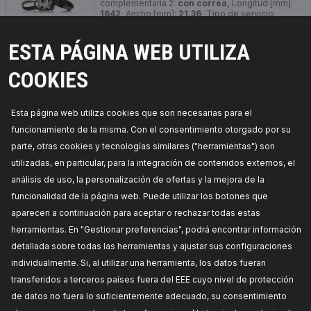
complementaria 2:
con correa,
Longitud [mm]:
1642,
Ancho [mm]:
21,36,
Tipo de servicio:
hidráulico,
Número de nervaduras:
6,
Número de
referencia del fabricante:
12H0320,
Fabricante:
ESTA PÁGINA WEB UTILIZA
RIDEX,
Números de EAN:
4065739235334
Fuera de stock
COOKIES
PRECIO PARA DISTRIBUIDORES
Esta página web utiliza cookies que son necesarias para el
funcionamiento de la misma. Con el consentimiento otorgado por su
parte, otras cookies y tecnologías similares ("herramientas") son
utilizadas, en particular, para la integración de contenidos externos, el
análisis de uso, la personalización de ofertas y la mejora de la
funcionalidad de la página web. Puede utilizar los botones que
aparecen a continuación para aceptar o rechazar todas estas
herramientas. En "Gestionar preferencias", podrá encontrar información
detallada sobre todas las herramientas y ajustar sus configuraciones
individualmente. Si, al utilizar una herramienta, los datos fueran
¡PIEZAS EN LAS QUE PUEDE CONFIAR!
transferidos a terceros países fuera del EEE cuyo nivel de protección
de datos no fuera lo suficientemente adecuado, su consentimiento
© 2026 | RIDEX GMBH