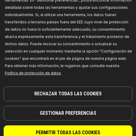
herramientas. En "Gestionar preferencias", podrá encontrar información
detallada sobre todas las herramientas y ajustar sus configuraciones
individualmente. Si, al utilizar una herramienta, los datos fueran
transferidos a terceros países fuera del EEE cuyo nivel de protección
de datos no fuera lo suficientemente adecuado, su consentimiento
abarca expresamente esta transferencia y el tratamiento posterior de
dichos datos. Puede revocar su consentimiento o actualizar su
selección en cualquier momento mediante la opción "Configuración de
¡PIEZAS EN LAS QUE PUEDE CONFIAR!
cookies" que encontrará en el pie de página de nuestra página web.
Para obtener más información, le rogamos que consulte nuestra
© 2026 | RIDEX GMBH
Política de protección de datos
JOSEF-ORLOPP-STRASSE 55
10365 BERLIN
RECHAZAR TODAS LAS COOKIES
PRODUCTOS
COLABORACIÓN
ACERCA DE NOSOTROS
Distribuidores
GESTIONAR PREFERENCIAS
RIDEX
Para vendedores
RIDEX PLUS
Dónde comprar
PERMITIR TODAS LAS COOKIES