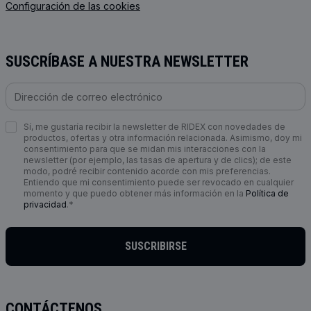
Configuración de las cookies
SUSCRÍBASE A NUESTRA NEWSLETTER
Sí, me gustaría recibir la newsletter de RIDEX con novedades de
productos, ofertas y otra información relacionada. Asimismo, doy mi
consentimiento para que se midan mis interacciones con la
newsletter (por ejemplo, las tasas de apertura y de clics); de este
modo, podré recibir contenido acorde con mis preferencias.
Entiendo que mi consentimiento puede ser revocado en cualquier
momento y que puedo obtener más información en la
Política de
privacidad
.*
SUSCRIBIRSE
CONTÁCTENOS