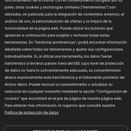
funcionamiento de la misma. Con el consentimiento otorgado por su
1217B0019
parte, otras cookies y tecnologías similares ("herramientas") son
utilizadas, en particular, para la integración de contenidos externos, el
RIDEX Juego de tornillos de culata
Medida de rosca:
M10,
Longitud [mm]:
140,
Perfil
análisis de uso, la personalización de ofertas y la mejora de la
cabeza tornillo/tuerca:
Torx exterior,
Cantidad:
funcionalidad de la página web. Puede utilizar los botones que
10,
Paso de rosca 1 [mm]:
1,25,
Número de
referencia del fabricante:
1217B0019,
Fabricante:
aparecen a continuación para aceptar o rechazar todas estas
RIDEX,
Números de EAN:
4064138228275
herramientas. En "Gestionar preferencias", podrá encontrar información
Fuera de stock
detallada sobre todas las herramientas y ajustar sus configuraciones
individualmente. Si, al utilizar una herramienta, los datos fueran
PRECIO PARA DISTRIBUIDORES
transferidos a terceros países fuera del EEE cuyo nivel de protección
de datos no fuera lo suficientemente adecuado, su consentimiento
1217B0021
abarca expresamente esta transferencia y el tratamiento posterior de
RIDEX Juego de tornillos de culata
dichos datos. Puede revocar su consentimiento o actualizar su
Medida de rosca:
M12,
Longitud [mm]:
115,
Perfil
cabeza tornillo/tuerca:
dentado interior,
selección en cualquier momento mediante la opción "Configuración de
Cantidad:
12,
Paso de rosca [mm]:
1,75,
peso [g]:
cookies" que encontrará en el pie de página de nuestra página web.
1332,
Número de referencia del fabricante:
1217B0021,
Fabricante:
RIDEX,
Números de EAN:
Para obtener más información, le rogamos que consulte nuestra
4064138238328
Política de protección de datos
Fuera de stock
PRECIO PARA DISTRIBUIDORES