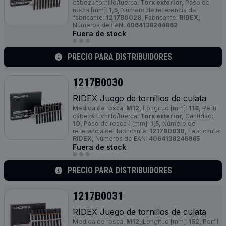
cabeza tornillo/tuerca:
Torx exterior,
Paso de
rosca [mm]:
1,5,
Número de referencia del
fabricante:
1217B0028,
Fabricante:
RIDEX,
Números de EAN:
4064138244862
Fuera de stock
PRECIO PARA DISTRIBUIDORES
1217B0030
RIDEX Juego de tornillos de culata
Medida de rosca:
M12,
Longitud [mm]:
118,
Perfil
cabeza tornillo/tuerca:
Torx exterior,
Cantidad:
10,
Paso de rosca 1 [mm]:
1,5,
Número de
referencia del fabricante:
1217B0030,
Fabricante:
RIDEX,
Números de EAN:
4064138246965
Fuera de stock
PRECIO PARA DISTRIBUIDORES
1217B0031
RIDEX Juego de tornillos de culata
Medida de rosca:
M12,
Longitud [mm]:
152,
Perfil