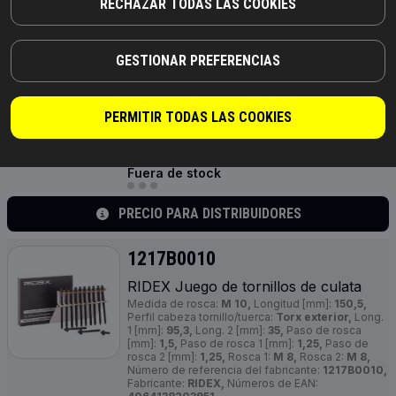
RECHAZAR TODAS LAS COOKIES
1217B0023
GESTIONAR PREFERENCIAS
RIDEX Juego de tornillos de culata
Medida de rosca:
M 10,
Longitud [mm]:
110,
Perfil
cabeza tornillo/tuerca:
Torx exterior,
Paso de
rosca [mm]:
1,5,
Ancho de llave:
TX - E 12,
PERMITIR TODAS LAS COOKIES
Material bloque motor:
Fundición de aluminio,
Número de referencia del fabricante:
1217B0023,
Fabricante:
RIDEX,
Números de EAN:
4064138238465
Fuera de stock
PRECIO PARA DISTRIBUIDORES
1217B0010
RIDEX Juego de tornillos de culata
Medida de rosca:
M 10,
Longitud [mm]:
150,5,
Perfil cabeza tornillo/tuerca:
Torx exterior,
Long.
1 [mm]:
95,3,
Long. 2 [mm]:
35,
Paso de rosca
[mm]:
1,5,
Paso de rosca 1 [mm]:
1,25,
Paso de
rosca 2 [mm]:
1,25,
Rosca 1:
M 8,
Rosca 2:
M 8,
Número de referencia del fabricante:
1217B0010,
Fabricante:
RIDEX,
Números de EAN: