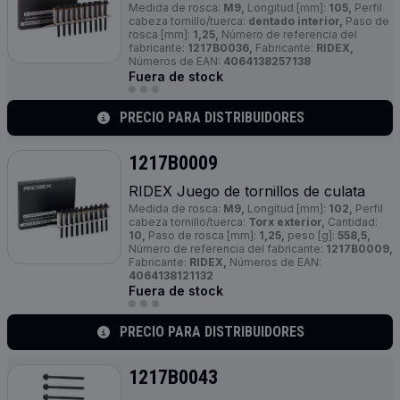
Medida de rosca:
M9,
Longitud [mm]:
105,
Perfil
cabeza tornillo/tuerca:
dentado interior,
Paso de
rosca [mm]:
1,25,
Número de referencia del
fabricante:
1217B0036,
Fabricante:
RIDEX,
Números de EAN:
4064138257138
Fuera de stock
PRECIO PARA DISTRIBUIDORES
1217B0009
RIDEX Juego de tornillos de culata
Medida de rosca:
M9,
Longitud [mm]:
102,
Perfil
cabeza tornillo/tuerca:
Torx exterior,
Cantidad:
10,
Paso de rosca [mm]:
1,25,
peso [g]:
558,5,
Número de referencia del fabricante:
1217B0009,
Fabricante:
RIDEX,
Números de EAN:
4064138121132
Fuera de stock
PRECIO PARA DISTRIBUIDORES
1217B0043