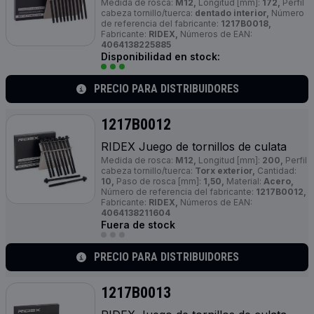
Medida de rosca:
M12,
Longitud [mm]:
172,
Perfil
cabeza tornillo/tuerca:
dentado interior,
Número
de referencia del fabricante:
1217B0018,
Fabricante:
RIDEX,
Números de EAN:
4064138225885
Disponibilidad en stock:
PRECIO PARA DISTRIBUIDORES
1217B0012
RIDEX Juego de tornillos de culata
Medida de rosca:
M12,
Longitud [mm]:
200,
Perfil
cabeza tornillo/tuerca:
Torx exterior,
Cantidad:
10,
Paso de rosca [mm]:
1,50,
Material:
Acero,
Número de referencia del fabricante:
1217B0012,
Fabricante:
RIDEX,
Números de EAN:
4064138211604
Fuera de stock
PRECIO PARA DISTRIBUIDORES
1217B0013