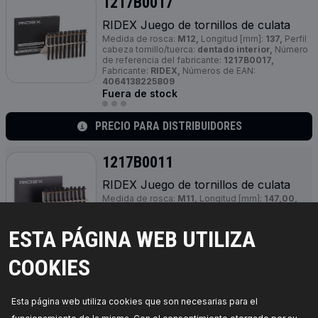
1217B0017
RIDEX Juego de tornillos de culata
Medida de rosca:
M12,
Longitud [mm]:
137,
Perfil
cabeza tornillo/tuerca:
dentado interior,
Número
de referencia del fabricante:
1217B0017,
Fabricante:
RIDEX,
Números de EAN:
4064138225809
Fuera de stock
PRECIO PARA DISTRIBUIDORES
1217B0011
RIDEX Juego de tornillos de culata
Medida de rosca:
M11,
Longitud [mm]:
147,00,
Perfil cabeza tornillo/tuerca:
Torx exterior,
Cantidad:
10,
Paso de rosca 1 [mm]:
1,50,
Número
de referencia del fabricante:
1217B0011,
ESTA PÁGINA WEB UTILIZA
Fabricante:
RIDEX,
Números de EAN:
4064138210478
COOKIES
Fuera de stock
PRECIO PARA DISTRIBUIDORES
Esta página web utiliza cookies que son necesarias para el