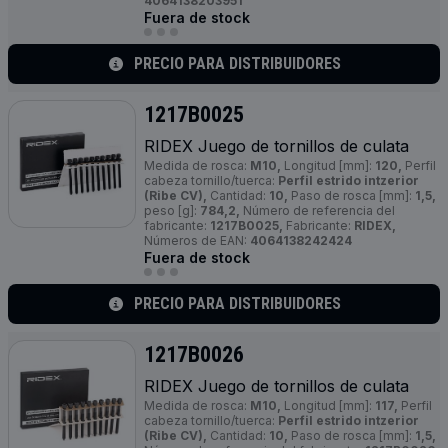
4064138203951
Fuera de stock
PRECIO PARA DISTRIBUIDORES
1217B0025
RIDEX Juego de tornillos de culata
Medida de rosca:
M10,
Longitud [mm]:
120,
Perfil
cabeza tornillo/tuerca:
Perfil estrido intzerior
(Ribe CV),
Cantidad:
10,
Paso de rosca [mm]:
1,5,
peso [g]:
784,2,
Número de referencia del
fabricante:
1217B0025,
Fabricante:
RIDEX,
Números de EAN:
4064138242424
Fuera de stock
PRECIO PARA DISTRIBUIDORES
1217B0026
RIDEX Juego de tornillos de culata
Medida de rosca:
M10,
Longitud [mm]:
117,
Perfil
cabeza tornillo/tuerca:
Perfil estrido intzerior
(Ribe CV),
Cantidad:
10,
Paso de rosca [mm]:
1,5,