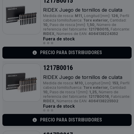
1217B0015
RIDEX Juego de tornillos de culata
Medida de rosca:
M11,
Longitud [mm]:
126,
Perfil
cabeza tornillo/tuerca:
Torx exterior,
Cantidad:
10,
Paso de rosca [mm]:
1,50,
Número de
referencia del fabricante:
1217B0015,
Fabricante:
RIDEX,
Números de EAN:
4064138224352
Fuera de stock
PRECIO PARA DISTRIBUIDORES
1217B0016
RIDEX Juego de tornillos de culata
Medida de rosca:
M10,
Longitud [mm]:
153,
Perfil
cabeza tornillo/tuerca:
Torx exterior,
Cantidad:
10,
Paso de rosca 1 [mm]:
1,25,
Número de
referencia del fabricante:
1217B0016,
Fabricante:
RIDEX,
Números de EAN:
4064138225502
Fuera de stock
PRECIO PARA DISTRIBUIDORES