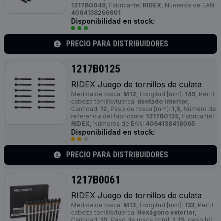
1217B0049,
Fabricante:
RIDEX,
Números de EAN:
4064138266901
Disponibilidad en stock:
PRECIO PARA DISTRIBUIDORES
1217B0125
RIDEX Juego de tornillos de culata
Medida de rosca:
M12,
Longitud [mm]:
149,
Perfil
cabeza tornillo/tuerca:
dentado interior,
Cantidad:
12,
Paso de rosca [mm]:
1,5,
Número de
referencia del fabricante:
1217B0125,
Fabricante:
RIDEX,
Números de EAN:
4064138418065
Disponibilidad en stock:
PRECIO PARA DISTRIBUIDORES
1217B0061
RIDEX Juego de tornillos de culata
Medida de rosca:
M12,
Longitud [mm]:
133,
Perfil
cabeza tornillo/tuerca:
Hexágono exterior,
Cantidad:
10,
Paso de rosca [mm]:
1,75,
peso [g]: