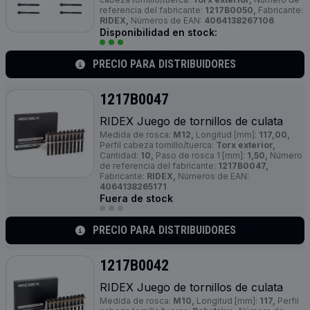
referencia del fabricante:
1217B0050,
Fabricante:
RIDEX,
Números de EAN:
4064138267106
Disponibilidad en stock:
PRECIO PARA DISTRIBUIDORES
1217B0047
RIDEX Juego de tornillos de culata
Medida de rosca:
M12,
Longitud [mm]:
117,00,
Perfil cabeza tornillo/tuerca:
Torx exterior,
Cantidad:
10,
Paso de rosca 1 [mm]:
1,50,
Número
de referencia del fabricante:
1217B0047,
Fabricante:
RIDEX,
Números de EAN:
4064138265171
Fuera de stock
PRECIO PARA DISTRIBUIDORES
1217B0042
RIDEX Juego de tornillos de culata
Medida de rosca:
M10,
Longitud [mm]:
117,
Perfil