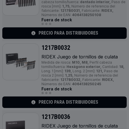
cabeza tornillo/tuerca:
dentado interior,
Paso de
rosca [mm]:
1,75,
Número de referencia del
fabricante:
1217B0031,
Fabricante:
RIDEX,
Números de EAN:
4064138250108
Fuera de stock
PRECIO PARA DISTRIBUIDORES
1217B0032
RIDEX Juego de tornillos de culata
Medida de rosca:
M10, M8,
Perfil cabeza
tornillo/tuerca:
Hexágono exterior,
Cantidad:
18,
Long. 1 [mm]:
139,
Long. 2 [mm]:
121,
Paso de
rosca 2 [mm]:
1,25,
Número de referencia del
fabricante:
1217B0032,
Fabricante:
RIDEX,
Números de EAN:
4064138250245
Fuera de stock
PRECIO PARA DISTRIBUIDORES
1217B0036
RIDEX Juego de tornillos de culata