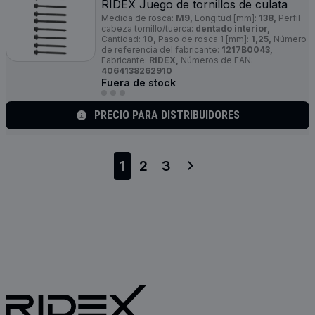
RIDEX Juego de tornillos de culata
Medida de rosca:
M9,
Longitud [mm]:
138,
Perfil
cabeza tornillo/tuerca:
dentado interior,
Cantidad:
10,
Paso de rosca 1 [mm]:
1,25,
Número
de referencia del fabricante:
1217B0043,
Fabricante:
RIDEX,
Números de EAN:
4064138262910
Fuera de stock
PRECIO PARA DISTRIBUIDORES
1
2
3