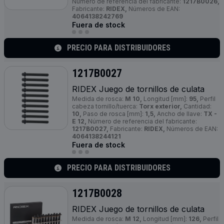
Número de referencia del fabricante:
1217B0026,
Fabricante:
RIDEX,
Números de EAN:
4064138242769
Fuera de stock
PRECIO PARA DISTRIBUIDORES
1217B0027
RIDEX Juego de tornillos de culata
Medida de rosca:
M 10,
Longitud [mm]:
95,
Perfil
cabeza tornillo/tuerca:
Torx exterior,
Cantidad:
10,
Paso de rosca [mm]:
1,5,
Ancho de llave:
TX -
E 12,
Número de referencia del fabricante:
1217B0027,
Fabricante:
RIDEX,
Números de EAN:
4064138244121
Fuera de stock
PRECIO PARA DISTRIBUIDORES
1217B0028
RIDEX Juego de tornillos de culata
Medida de rosca:
M 12,
Longitud [mm]:
126,
Perfil