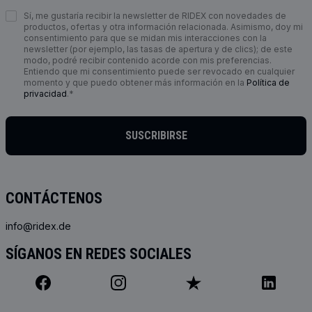
Sí, me gustaría recibir la newsletter de RIDEX con novedades de
productos, ofertas y otra información relacionada. Asimismo, doy mi
consentimiento para que se midan mis interacciones con la
newsletter (por ejemplo, las tasas de apertura y de clics); de este
modo, podré recibir contenido acorde con mis preferencias.
Entiendo que mi consentimiento puede ser revocado en cualquier
momento y que puedo obtener más información en la
Política de
privacidad
.*
SUSCRIBIRSE
CONTÁCTENOS
info@ridex.de
SÍGANOS EN REDES SOCIALES