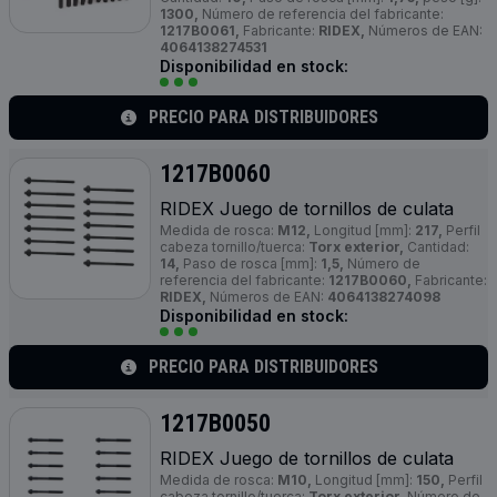
1300,
Número de referencia del fabricante:
1217B0061,
Fabricante:
RIDEX,
Números de EAN:
4064138274531
Disponibilidad en stock:
PRECIO PARA DISTRIBUIDORES
1217B0060
RIDEX Juego de tornillos de culata
Medida de rosca:
M12,
Longitud [mm]:
217,
Perfil
cabeza tornillo/tuerca:
Torx exterior,
Cantidad:
14,
Paso de rosca [mm]:
1,5,
Número de
referencia del fabricante:
1217B0060,
Fabricante:
RIDEX,
Números de EAN:
4064138274098
Disponibilidad en stock:
PRECIO PARA DISTRIBUIDORES
1217B0050
RIDEX Juego de tornillos de culata
Medida de rosca:
M10,
Longitud [mm]:
150,
Perfil
cabeza tornillo/tuerca:
Torx exterior,
Número de