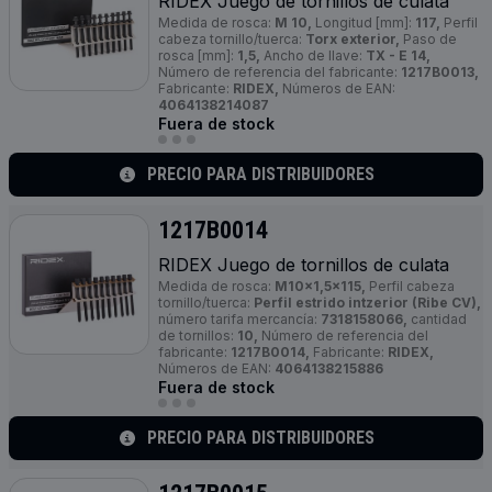
RIDEX Juego de tornillos de culata
Medida de rosca:
M 10,
Longitud [mm]:
117,
Perfil
cabeza tornillo/tuerca:
Torx exterior,
Paso de
rosca [mm]:
1,5,
Ancho de llave:
TX - E 14,
Número de referencia del fabricante:
1217B0013,
Fabricante:
RIDEX,
Números de EAN:
4064138214087
Fuera de stock
PRECIO PARA DISTRIBUIDORES
1217B0014
RIDEX Juego de tornillos de culata
Medida de rosca:
M10x1,5x115,
Perfil cabeza
tornillo/tuerca:
Perfil estrido intzerior (Ribe CV),
número tarifa mercancía:
7318158066,
cantidad
de tornillos:
10,
Número de referencia del
fabricante:
1217B0014,
Fabricante:
RIDEX,
Números de EAN:
4064138215886
Fuera de stock
PRECIO PARA DISTRIBUIDORES