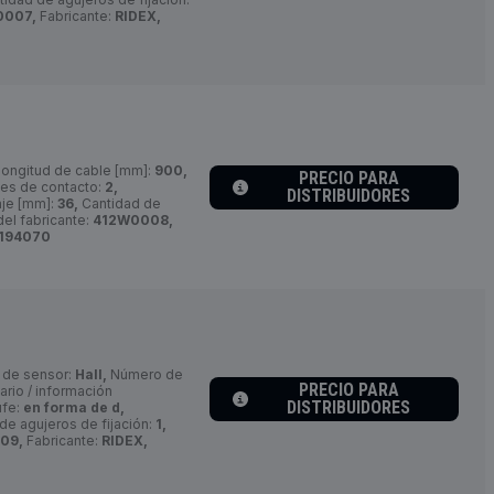
0007,
Fabricante:
RIDEX,
ongitud de cable [mm]:
900,
PRECIO PARA
es de contacto:
2,
DISTRIBUIDORES
je [mm]:
36,
Cantidad de
el fabricante:
412W0008,
194070
 de sensor:
Hall,
Número de
PRECIO PARA
rio / información
DISTRIBUIDORES
ufe:
en forma de d,
de agujeros de fijación:
1,
09,
Fabricante:
RIDEX,