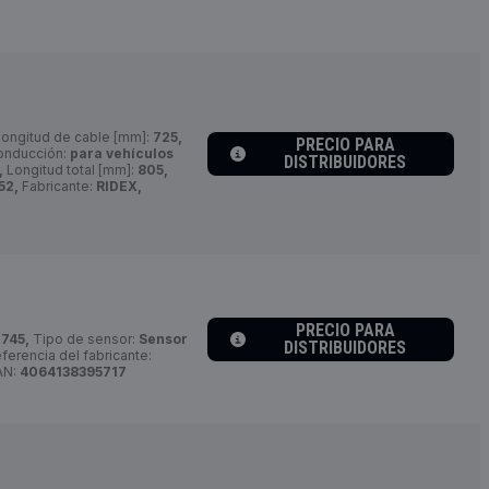
ongitud de cable [mm]:
725,
PRECIO PARA
conducción:
para vehículos
DISTRIBUIDORES
,
Longitud total [mm]:
805,
52,
Fabricante:
RIDEX,
PRECIO PARA
:
745,
Tipo de sensor:
Sensor
DISTRIBUIDORES
erencia del fabricante:
AN:
4064138395717