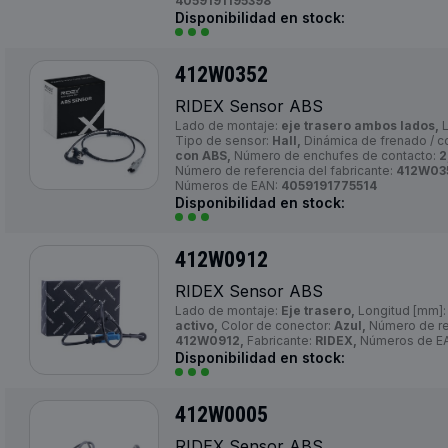
4059191195398
Disponibilidad en stock:
412W0352
RIDEX Sensor ABS
Lado de montaje:
eje trasero ambos lados,
L
Tipo de sensor:
Hall,
Dinámica de frenado / 
con ABS,
Número de enchufes de contacto:
2
Número de referencia del fabricante:
412W03
Números de EAN:
4059191775514
Disponibilidad en stock:
412W0912
RIDEX Sensor ABS
Lado de montaje:
Eje trasero,
Longitud [mm]
activo,
Color de conector:
Azul,
Número de ref
412W0912,
Fabricante:
RIDEX,
Números de E
Disponibilidad en stock:
412W0005
RIDEX Sensor ABS