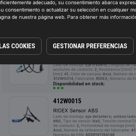
suficientemente adecuado, su consentimiento abarca expresa
Lado de montaje:
eje trasero ambos lados,
L
Tipo de sensor:
inductivo,
Número de enchuf
su consentimiento o actualizar su selección en cualquier 
Resistencia [kOhm]:
1,1,
Longitud total [mm]:
1
página de nuestra página web. Para obtener más informació
redondo,
Profundidad de montaje [mm]:
23,
C
Cantidad de agujeros de fijación:
1,
Número de 
412W0013,
Fabricante:
RIDEX,
Números de E
Disponibilidad en stock:
LAS COOKIES
GESTIONAR PREFERENCIAS
412W0014
RIDEX Sensor ABS
Lado de montaje:
Eje trasero,
Longitud de ca
enchufes de contacto:
2,
Resistencia [Ohm]:
1
[mm]:
41,
Color de carcasa:
Azul,
Número de re
412W0014,
Fabricante:
RIDEX,
Números de E
Disponibilidad en stock:
412W0015
RIDEX Sensor ABS
Lado de montaje:
eje delantero, ambos lado
660,
Tipo de sensor:
Hall,
Tensión nominal [V
de contacto:
2,
Profundidad de montaje [mm]
Azul,
Número de referencia del fabricante:
41
Números de EAN:
4059191194148