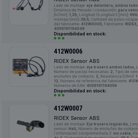
Lado de montaje:
eje delantero, ambos lado
Dinámica de frenado / conducción:
para vehí
[kOhm]:
1,25,
Longitud 1/Longitud 2 [mm]:
990
montaje [mm]:
39,5,
Cantidad de polos ocupa
del fabricante:
412W0005,
Fabricante:
RIDEX,
4059191194049
Disponibilidad en stock:
412W0006
RIDEX Sensor ABS
Lado de montaje:
eje trasero ambos lados,
L
Número de piezas necesarias:
2,
Tipo de sen
enchufes de contacto:
2,
Resistencia [Ohm]:
1
12,
Número de referencia del fabricante:
412
Números de EAN:
4059191194056
Disponibilidad en stock:
412W0007
RIDEX Sensor ABS
Lado de montaje:
Eje trasero izquierda,
Long
sensor:
Hall,
Número de enchufes de contact
/ información complementaria 2:
sin cable,
Fo
de d,
Profundidad de montaje [mm]:
39,8,
Cant