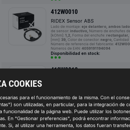
412W0010
RIDEX Sensor ABS
Lado de montaje:
eje delantero, ambos lado
de sensor:
inductivo,
Número de enchufes de
[kOhm]:
1,2,
Forma del enchufe:
rectangular,
[mm]:
39,
Color de conector:
negro,
Cantidad 
Número de referencia del fabricante:
412W00
Números de EAN:
4059191194094
Disponibilidad en stock:
412W0012
RIDEX Sensor ABS
ZA COOKIES
Lado de montaje:
eje delantero, ambos lado
pasivo,
Número de enchufes de contacto:
3,
P
49,
Número de referencia del fabricante:
412
ecesarias para el funcionamiento de la misma. Con el conse
Números de EAN:
4059191194117
Disponibilidad en stock:
as") son utilizadas, en particular, para la integración de c
la funcionalidad de la página web. Puede utilizar los boto
as. En "Gestionar preferencias", podrá encontrar informac
412W0013
te. Si, al utilizar una herramienta, los datos fueran transf
RIDEX Sensor ABS