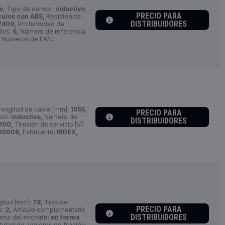
s,
Tipo de sensor:
inductivo,
PRECIO PARA
culos con ABS,
Resistencia
DISTRIBUIDORES
/400,
Profundidad de
dos:
6,
Número de referencia
Números de EAN:
ongitud de cable [mm]:
1055,
PRECIO PARA
sor:
inductivo,
Número de
DISTRIBUIDORES
100,
Tensión de servicio [V]:
W0006,
Fabricante:
RIDEX,
itud [mm]:
78,
Tipo de
PRECIO PARA
o:
2,
Artículo complementario
DISTRIBUIDORES
rma del enchufe:
en forma
idad de agujeros de fijación: