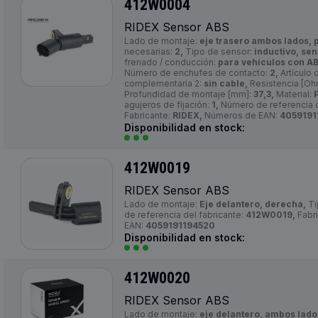
412W0004
RIDEX Sensor ABS
Lado de montaje:
eje trasero ambos lados, p
necesarias:
2,
Tipo de sensor:
inductivo, sen
frenado / conducción:
para vehículos con AB
Número de enchufes de contacto:
2,
Artículo 
complementaria 2:
sin cable,
Resistencia [Oh
Profundidad de montaje [mm]:
37,3,
Material:
agujeros de fijación:
1,
Número de referencia d
Fabricante:
RIDEX,
Números de EAN:
4059191
Disponibilidad en stock:
412W0019
RIDEX Sensor ABS
Lado de montaje:
Eje delantero, derecha,
Ti
de referencia del fabricante:
412W0019,
Fabr
EAN:
4059191194520
Disponibilidad en stock:
412W0020
RIDEX Sensor ABS
Lado de montaje:
eje delantero, ambos lado