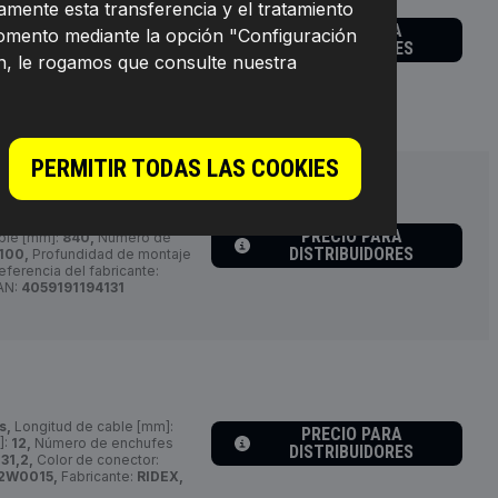
mente esta transferencia y el tratamiento
ongitud de cable [mm]:
960,
PRECIO PARA
es de contacto:
2,
momento mediante la opción "Configuración
DISTRIBUIDORES
100,
Forma del enchufe:
n, le rogamos que consulte nuestra
olor de conector:
gris,
referencia del fabricante:
AN:
4059191194124
PERMITIR TODAS LAS COOKIES
PRECIO PARA
ble [mm]:
840,
Número de
DISTRIBUIDORES
100,
Profundidad de montaje
ferencia del fabricante:
AN:
4059191194131
s,
Longitud de cable [mm]:
PRECIO PARA
]:
12,
Número de enchufes
DISTRIBUIDORES
:
31,2,
Color de conector:
2W0015,
Fabricante:
RIDEX,