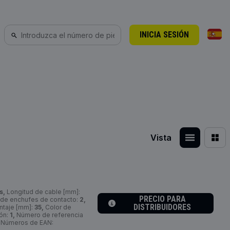
INICIA SESIÓN
Vista
s,
Longitud de cable [mm]:
PRECIO PARA
de enchufes de contacto:
2,
DISTRIBUIDORES
ntaje [mm]:
35,
Color de
ión:
1,
Número de referencia
Números de EAN: