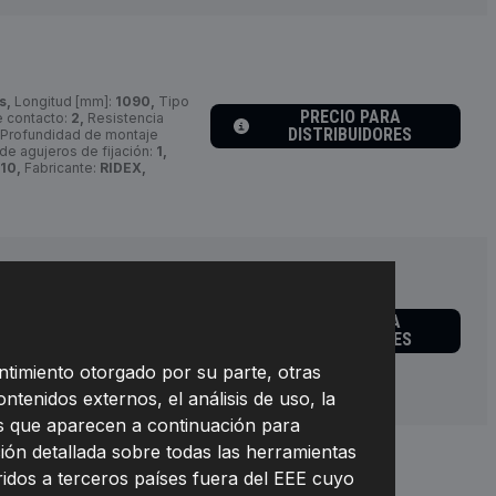
s,
Longitud [mm]:
1090,
Tipo
PRECIO PARA
 contacto:
2,
Resistencia
DISTRIBUIDORES
Profundidad de montaje
de agujeros de fijación:
1,
10,
Fabricante:
RIDEX,
PRECIO PARA
s,
Tipo de sensor:
sensor
DISTRIBUIDORES
rofundidad de montaje [mm]:
W0012,
Fabricante:
RIDEX,
ntimiento otorgado por su parte, otras
ontenidos externos, el análisis de uso, la
nes que aparecen a continuación para
ión detallada sobre todas las herramientas
eridos a terceros países fuera del EEE cuyo