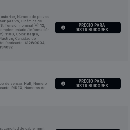
osterior,
Número de piezas
sor pasivo,
Dinámica de
PRECIO PARA
S,
Tensión nominal [V]:
12,
DISTRIBUIDORES
complementario / información
m]:
1100,
Color:
negro,
Plástico,
Cantidad de
el fabricante:
412W0004,
194032
PRECIO PARA
po de sensor:
Hall,
Número
DISTRIBUIDORES
icante:
RIDEX,
Números de
s,
Longitud de cable [mm]: