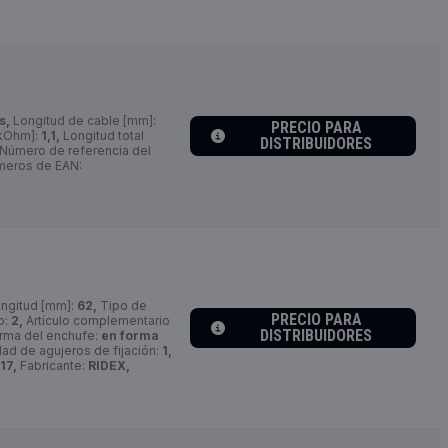
s,
Longitud de cable [mm]:
PRECIO PARA
[kOhm]:
1,1,
Longitud total
DISTRIBUIDORES
Número de referencia del
eros de EAN:
ngitud [mm]:
62,
Tipo de
PRECIO PARA
o:
2,
Artículo complementario
DISTRIBUIDORES
rma del enchufe:
en forma
ad de agujeros de fijación:
1,
17,
Fabricante:
RIDEX,