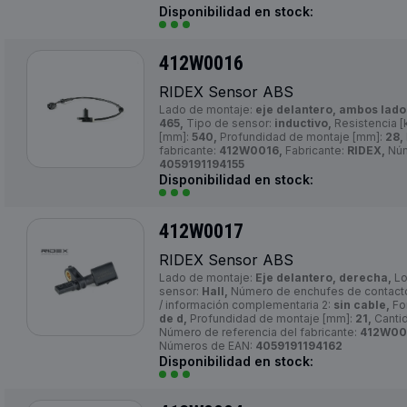
Disponibilidad en stock:
412W0016
RIDEX Sensor ABS
Lado de montaje:
eje delantero, ambos lado
465,
Tipo de sensor:
inductivo,
Resistencia 
[mm]:
540,
Profundidad de montaje [mm]:
28,
fabricante:
412W0016,
Fabricante:
RIDEX,
Núm
4059191194155
Disponibilidad en stock:
412W0017
RIDEX Sensor ABS
Lado de montaje:
Eje delantero, derecha,
Lo
sensor:
Hall,
Número de enchufes de contact
/ información complementaria 2:
sin cable,
Fo
de d,
Profundidad de montaje [mm]:
21,
Cantid
Número de referencia del fabricante:
412W00
Números de EAN:
4059191194162
Disponibilidad en stock: