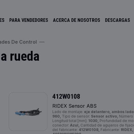
ES
PARA VENDEDORES
ACERCA DE NOSOTROS
DESCARGAS
dades De Control
la rueda
412W0108
RIDEX Sensor ABS
Lado de montaje:
eje delantero, ambos lado
960,
Tipo de sensor:
Sensor activo,
Número 
Longitud total [mm]:
1030,
Profundidad de mo
conector:
Azul,
Cantidad de agujeros de fijac
del fabricante:
412W0108,
Fabricante:
RIDEX,