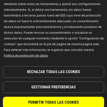
detallada sobre todas las herramientas y ajustar sus configuraciones
individualmente. Si, al utilizar una herramienta, los datos fueran
transferidos a terceros países fuera del EEE cuyo nivel de protección
de datos no fuera lo suficientemente adecuado, su consentimiento
abarca expresamente esta transferencia y el tratamiento posterior de
dichos datos. Puede revocar su consentimiento o actualizar su
selección en cualquier momento mediante la opción "Configuración de
¡PIEZAS EN LAS QUE PUEDE CONFIAR!
cookies" que encontrará en el pie de página de nuestra página web.
Para obtener más información, le rogamos que consulte nuestra
© 2026 | RIDEX GMBH
JOSEF-ORLOPP-STRASSE 55
Política de protección de datos
10365 BERLIN
RECHAZAR TODAS LAS COOKIES
PRODUCTOS
COLABORACIÓN
ACERCA DE NOSOTROS
Distribuidores
GESTIONAR PREFERENCIAS
RIDEX
Para vendedores
RIDEX PLUS
Dónde comprar
PERMITIR TODAS LAS COOKIES
RIDEX REMAN
FAQ