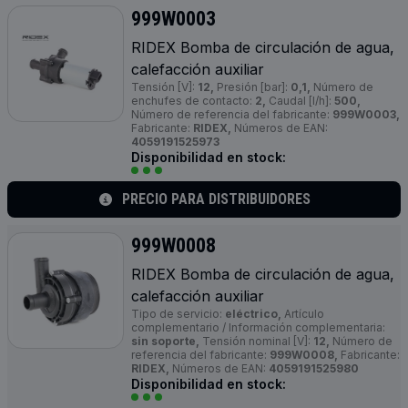
999W0003
RIDEX Bomba de circulación de agua,
calefacción auxiliar
Tensión [V]:
12,
Presión [bar]:
0,1,
Número de
enchufes de contacto:
2,
Caudal [l/h]:
500,
Número de referencia del fabricante:
999W0003,
Fabricante:
RIDEX,
Números de EAN:
4059191525973
Disponibilidad en stock:
PRECIO PARA DISTRIBUIDORES
999W0008
RIDEX Bomba de circulación de agua,
calefacción auxiliar
Tipo de servicio:
eléctrico,
Artículo
complementario / Información complementaria:
sin soporte,
Tensión nominal [V]:
12,
Número de
referencia del fabricante:
999W0008,
Fabricante:
RIDEX,
Números de EAN:
4059191525980
Disponibilidad en stock: