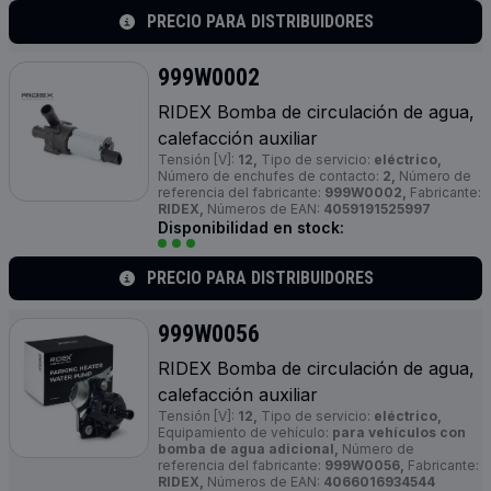
PRECIO PARA DISTRIBUIDORES
999W0002
RIDEX Bomba de circulación de agua,
calefacción auxiliar
Tensión [V]:
12,
Tipo de servicio:
eléctrico,
Número de enchufes de contacto:
2,
Número de
referencia del fabricante:
999W0002,
Fabricante:
RIDEX,
Números de EAN:
4059191525997
Disponibilidad en stock:
PRECIO PARA DISTRIBUIDORES
999W0056
RIDEX Bomba de circulación de agua,
calefacción auxiliar
Tensión [V]:
12,
Tipo de servicio:
eléctrico,
Equipamiento de vehículo:
para vehículos con
bomba de agua adicional,
Número de
referencia del fabricante:
999W0056,
Fabricante:
RIDEX,
Números de EAN:
4066016934544