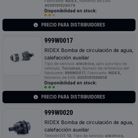
Fabricante:
RIDEX,
Números de EAN:
4059191526079
Disponibilidad en stock:
PRECIO PARA DISTRIBUIDORES
999W0017
RIDEX Bomba de circulación de agua,
calefacción auxiliar
Tipo de servicio:
eléctrico,
apto para tipo de
vehículo:
Turismos,
Número de referencia del
fabricante:
999W0017,
Fabricante:
RIDEX,
Números de EAN:
4059191569618
Disponibilidad en stock:
PRECIO PARA DISTRIBUIDORES
999W0020
RIDEX Bomba de circulación de agua,
calefacción auxiliar
Tensión [V]:
12,
Tipo de servicio:
eléctrico,