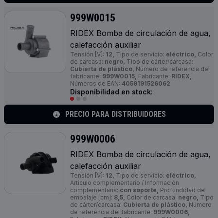
999W0015
RIDEX Bomba de circulación de agua,
calefacción auxiliar
Tensión [V]:
12,
Tipo de servicio:
eléctrico,
Color
de carcasa:
negro,
Tipo de cárter/carcasa:
Cubierta de plástico,
Número de referencia del
fabricante:
999W0015,
Fabricante:
RIDEX,
Números de EAN:
4059191526062
Disponibilidad en stock:
PRECIO PARA DISTRIBUIDORES
999W0006
RIDEX Bomba de circulación de agua,
calefacción auxiliar
Tensión [V]:
12,
Tipo de servicio:
eléctrico,
Artículo complementario / Información
complementaria:
con soporte,
Profundidad de
embalaje [cm]:
8,5,
Color de carcasa:
negro,
Tipo
de cárter/carcasa:
Cubierta de plástico,
Número
de referencia del fabricante:
999W0006,