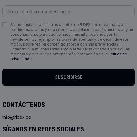
Sí, me gustaría recibir la newsletter de RIDEX con novedades de
productos, ofertas y otra información relacionada. Asimismo, doy mi
consentimiento para que se midan mis interacciones con la
newsletter (por ejemplo, las tasas de apertura y de clics); de este
modo, podré recibir contenido acorde con mis preferencias.
Entiendo que mi consentimiento puede ser revocado en cualquier
momento y que puedo obtener más información en la
Política de
privacidad
.*
SUSCRIBIRSE
CONTÁCTENOS
info@ridex.de
SÍGANOS EN REDES SOCIALES