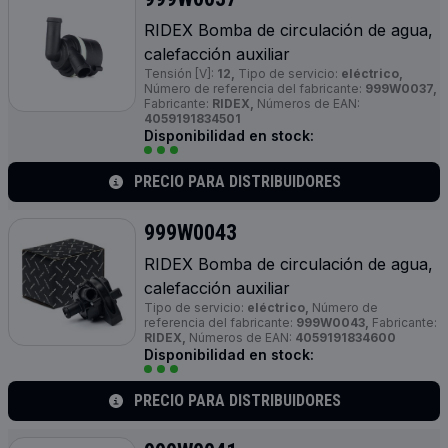
RIDEX Bomba de circulación de agua,
calefacción auxiliar
Tensión [V]:
12,
Tipo de servicio:
eléctrico,
Número de referencia del fabricante:
999W0037,
Fabricante:
RIDEX,
Números de EAN:
4059191834501
Disponibilidad en stock:
PRECIO PARA DISTRIBUIDORES
999W0043
RIDEX Bomba de circulación de agua,
calefacción auxiliar
Tipo de servicio:
eléctrico,
Número de
referencia del fabricante:
999W0043,
Fabricante:
RIDEX,
Números de EAN:
4059191834600
Disponibilidad en stock:
PRECIO PARA DISTRIBUIDORES