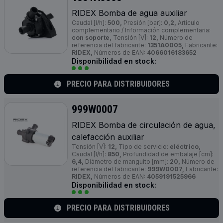
RIDEX Bomba de agua auxiliar
Caudal [l/h]:
500,
Presión [bar]:
0,2,
Artículo
complementario / Información complementaria:
con soporte,
Tensión [V]:
12,
Número de
referencia del fabricante:
1351A0005,
Fabricante:
RIDEX,
Números de EAN:
4066016183652
Disponibilidad en stock:
PRECIO PARA DISTRIBUIDORES
999W0007
RIDEX Bomba de circulación de agua,
calefacción auxiliar
Tensión [V]:
12,
Tipo de servicio:
eléctrico,
Caudal [l/h]:
850,
Profundidad de embalaje [cm]:
6,4,
Diámetro de manguito [mm]:
20,
Número de
referencia del fabricante:
999W0007,
Fabricante:
RIDEX,
Números de EAN:
4059191525966
Disponibilidad en stock:
PRECIO PARA DISTRIBUIDORES