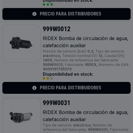
Disponibilidad en stock:
PRECIO PARA DISTRIBUIDORES
999W0012
RIDEX Bomba de circulación de agua,
calefacción auxiliar
Presión de servicio [bar]:
0,3,
Tipo de servicio:
eléctrico,
Tensión nominal [V]:
12,
Caudal [l/h]:
1400,
Número de referencia del fabricante:
999W0012,
Fabricante:
RIDEX,
Números de EAN:
4059191755370
Disponibilidad en stock:
PRECIO PARA DISTRIBUIDORES
999W0031
RIDEX Bomba de circulación de agua,
calefacción auxiliar
Tipo de servicio:
eléctrico,
Número de
referencia del fabricante:
999W0031,
Fabricante: