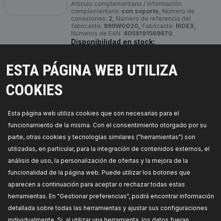
Artículo complementario / Información
complementaria:
con soporte,
Número de
conexiones:
2,
Número de referencia del
fabricante:
999W0020,
Fabricante:
RIDEX,
Números de EAN:
4059191569670
Disponibilidad en stock:
PRECIO PARA DISTRIBUIDORES
ESTA PÁGINA WEB UTILIZA
COOKIES
999W0021
RIDEX Bomba de circulación de agua,
Esta página web utiliza cookies que son necesarias para el
calefacción auxiliar
funcionamiento de la misma. Con el consentimiento otorgado por su
Tensión [V]:
12,
Tipo de servicio:
eléctrico,
Número de enchufes de contacto:
3,
Número de
parte, otras cookies y tecnologías similares ("herramientas") son
referencia del fabricante:
999W0021,
Fabricante:
utilizadas, en particular, para la integración de contenidos externos, el
RIDEX,
Números de EAN:
4059191569694
Disponibilidad en stock:
análisis de uso, la personalización de ofertas y la mejora de la
funcionalidad de la página web. Puede utilizar los botones que
PRECIO PARA DISTRIBUIDORES
aparecen a continuación para aceptar o rechazar todas estas
herramientas. En "Gestionar preferencias", podrá encontrar información
999W0024
detallada sobre todas las herramientas y ajustar sus configuraciones
RIDEX Bomba de circulación de agua,
individualmente. Si, al utilizar una herramienta, los datos fueran