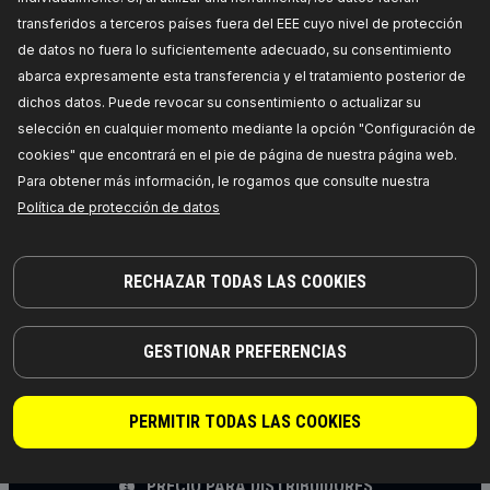
calefacción auxiliar
transferidos a terceros países fuera del EEE cuyo nivel de protección
Tensión [V]:
12,
Tipo de servicio:
eléctrico,
de datos no fuera lo suficientemente adecuado, su consentimiento
Artículo complementario / información
abarca expresamente esta transferencia y el tratamiento posterior de
complementaria 2:
sin cable,
Número de
referencia del fabricante:
999W0024,
Fabricante:
dichos datos. Puede revocar su consentimiento o actualizar su
RIDEX,
Números de EAN:
4059191569878
selección en cualquier momento mediante la opción "Configuración de
Disponibilidad en stock:
cookies" que encontrará en el pie de página de nuestra página web.
PRECIO PARA DISTRIBUIDORES
Para obtener más información, le rogamos que consulte nuestra
Política de protección de datos
999W0047
RIDEX Bomba de circulación de agua,
RECHAZAR TODAS LAS COOKIES
calefacción auxiliar
Tensión [V]:
12,
Tipo de servicio:
eléctrico,
Número de enchufes de contacto:
3,
Diámetro de
GESTIONAR PREFERENCIAS
manguito [mm]:
20,
Color de carcasa:
negro,
Tipo de cárter/carcasa:
Cubierta de plástico,
Número de referencia del fabricante:
999W0047,
Fabricante:
RIDEX,
Números de EAN:
4064138288187
PERMITIR TODAS LAS COOKIES
Disponibilidad en stock:
PRECIO PARA DISTRIBUIDORES