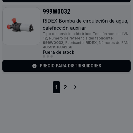
999W0032
RIDEX Bomba de circulación de agua,
calefacción auxiliar
Tipo de servicio:
eléctrico,
Tensión nominal [V]:
12,
Número de referencia del fabricante:
999W0032,
Fabricante:
RIDEX,
Números de EAN:
4059191834266
Fuera de stock
PRECIO PARA DISTRIBUIDORES
1
2