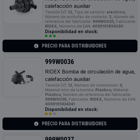
calefacción auxiliar
Tensión [V]:
12,
Tipo de servicio:
eléctrico,
Número de enchufes de contacto:
2,
Número de
referencia del fabricante:
999W0033,
Fabricante:
RIDEX,
Números de EAN:
4059191834280
Disponibilidad en stock:
PRECIO PARA DISTRIBUIDORES
999W0036
RIDEX Bomba de circulación de agua,
calefacción auxiliar
Tensión [V]:
12,
Número de conexiones:
3,
Material rotor de la bomba:
Plástico,
Material:
Plástico,
Número de referencia del fabricante:
999W0036,
Fabricante:
RIDEX,
Números de EAN:
4059191834341
Disponibilidad en stock:
PRECIO PARA DISTRIBUIDORES
999W0037