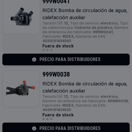
999W0041
RIDEX Bomba de circulación de agua,
calefacción auxiliar
Tensión [V]:
12,
Tipo de servicio:
eléctrico,
Tipo
de cárter/carcasa:
Cubierta de plástico,
Número
de referencia del fabricante:
999W0041,
Fabricante:
RIDEX,
Números de EAN:
4059191834563
Fuera de stock
PRECIO PARA DISTRIBUIDORES
999W0038
RIDEX Bomba de circulación de agua,
calefacción auxiliar
Tensión [V]:
12,
Tipo de servicio:
eléctrico,
Número de referencia del fabricante:
999W0038,
Fabricante:
RIDEX,
Números de EAN:
4059191834525
Fuera de stock
PRECIO PARA DISTRIBUIDORES