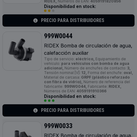
RIDEX,
Números de EAN:
4059191820856
Disponibilidad en stock:
PRECIO PARA DISTRIBUIDORES
999W0044
RIDEX Bomba de circulación de agua,
calefacción auxiliar
Tipo de servicio:
eléctrico,
Equipamiento de
vehículo:
para vehículos con bomba de agua
adicional,
Número de enchufes de contacto:
3,
Tensión nominal [V]:
12,
Forma del enchufe:
oval,
Material de carcasa:
GRPF (plástico reforzado
con fibra de vidrio),
Número de referencia del
fabricante:
999W0044,
Fabricante:
RIDEX,
Números de EAN:
4059191910366
Disponibilidad en stock:
PRECIO PARA DISTRIBUIDORES
999W0033
RIDEX Bomba de circulación de agua,