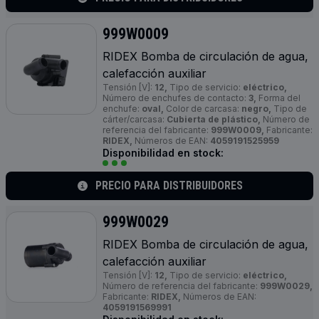
999W0009
RIDEX Bomba de circulación de agua,
calefacción auxiliar
Tensión [V]:
12,
Tipo de servicio:
eléctrico,
Número de enchufes de contacto:
3,
Forma del
enchufe:
oval,
Color de carcasa:
negro,
Tipo de
cárter/carcasa:
Cubierta de plástico,
Número de
referencia del fabricante:
999W0009,
Fabricante:
RIDEX,
Números de EAN:
4059191525959
Disponibilidad en stock:
PRECIO PARA DISTRIBUIDORES
999W0029
RIDEX Bomba de circulación de agua,
calefacción auxiliar
Tensión [V]:
12,
Tipo de servicio:
eléctrico,
Número de referencia del fabricante:
999W0029,
Fabricante:
RIDEX,
Números de EAN:
4059191569991