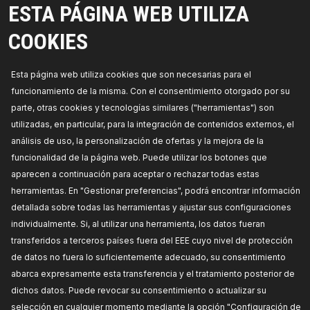
ESTA PÁGINA WEB UTILIZA
RIDEX Presóstato aceite, dirección
asistida
COOKIES
Profundidad de embalaje [cm]:
3,
Marca color:
Azul,
Número de enchufes de contacto:
2,
Presión de conmutación [bar]:
35,
Medida de
Esta página web utiliza cookies que son necesarias para el
rosca:
M 12x1,25,
Presión [bar]:
35,
Número de
referencia del fabricante:
3860O0004,
funcionamiento de la misma. Con el consentimiento otorgado por su
Fabricante:
RIDEX,
Números de EAN:
4065739042949
parte, otras cookies y tecnologías similares ("herramientas") son
Fuera de stock
utilizadas, en particular, para la integración de contenidos externos, el
análisis de uso, la personalización de ofertas y la mejora de la
PRECIO PARA DISTRIBUIDORES
funcionalidad de la página web. Puede utilizar los botones que
aparecen a continuación para aceptar o rechazar todas estas
3860O0005
herramientas. En "Gestionar preferencias", podrá encontrar información
RIDEX Presóstato aceite, dirección
detallada sobre todas las herramientas y ajustar sus configuraciones
asistida
individualmente. Si, al utilizar una herramienta, los datos fueran
Color de carcasa:
negro,
Ancho de llave:
19,
transferidos a terceros países fuera del EEE cuyo nivel de protección
Número de enchufes de contacto:
2,
Medida de
de datos no fuera lo suficientemente adecuado, su consentimiento
rosca:
M12X1,75,
Número de referencia del
fabricante:
3860O0005,
Fabricante:
RIDEX,
abarca expresamente esta transferencia y el tratamiento posterior de
Números de EAN:
4065739043007
Disponibilidad en stock:
dichos datos. Puede revocar su consentimiento o actualizar su
selección en cualquier momento mediante la opción "Configuración de