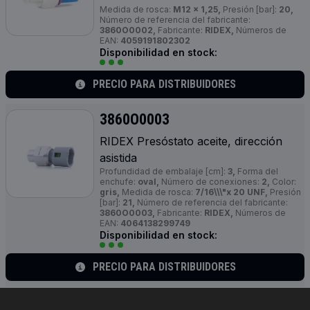
Medida de rosca:
M12 x 1,25,
Presión [bar]:
20,
Número de referencia del fabricante:
3860O0002,
Fabricante:
RIDEX,
Números de
EAN:
4059191802302
Disponibilidad en stock:
PRECIO PARA DISTRIBUIDORES
3860O0003
RIDEX Presóstato aceite, dirección
asistida
Profundidad de embalaje [cm]:
3,
Forma del
enchufe:
oval,
Número de conexiones:
2,
Color:
gris,
Medida de rosca:
7/16\\\"x 20 UNF,
Presión
[bar]:
21,
Número de referencia del fabricante:
3860O0003,
Fabricante:
RIDEX,
Números de
EAN:
4064138299749
Disponibilidad en stock:
PRECIO PARA DISTRIBUIDORES
3860O0004