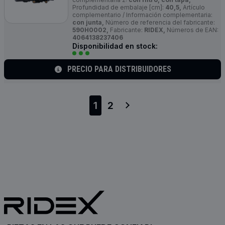
Profundidad de embalaje [cm]:
40,5,
Artículo
complementario / Información complementaria:
con junta,
Número de referencia del fabricante:
590H0002,
Fabricante:
RIDEX,
Números de EAN:
4064138237406
Disponibilidad en stock:
PRECIO PARA DISTRIBUIDORES
1
2