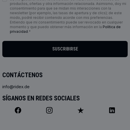
productos, ofertas y otra información relacionada. Asimismo, doy mi
consentimiento para que se midan mis interacciones con la
newsletter (por ejemplo, las tasas de apertura y de clics); de este
modo, podré recibir contenido acorde con mis preferencias.
Entiendo que mi consentimiento puede ser revocado en cualquier
momento y que puedo obtener más información en la
Política de
privacidad
.*
SUSCRIBIRSE
CONTÁCTENOS
info@ridex.de
SÍGANOS EN REDES SOCIALES