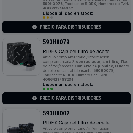
590H0076,
Fabricante:
RIDEX,
Números de EAN:
4066423488142
Disponibilidad en stock:
PRECIO PARA DISTRIBUIDORES
590H0079
RIDEX Caja del filtro de aceite
Artículo complementario / información
complementaria 2:
con radiador, sin filtro,
Tipo
de cárter/carcasa:
Cubierta de plástico,
Número
de referencia del fabricante:
590H0079,
Fabricante:
RIDEX,
Números de EAN:
4066423488234
Disponibilidad en stock:
PRECIO PARA DISTRIBUIDORES
590H0002
RIDEX Caja del filtro de aceite
Artículo complementario / información
complementaria 2:
con filtro, con tapa,