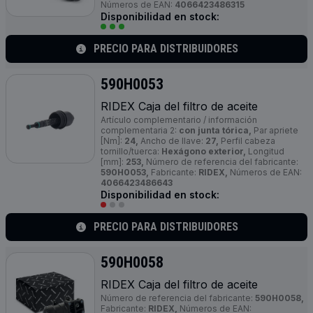
Números de EAN:
4066423486315
Disponibilidad en stock:
PRECIO PARA DISTRIBUIDORES
590H0053
RIDEX Caja del filtro de aceite
Artículo complementario / información
complementaria 2:
con junta tórica,
Par apriete
[Nm]:
24,
Ancho de llave:
27,
Perfil cabeza
tornillo/tuerca:
Hexágono exterior,
Longitud
[mm]:
253,
Número de referencia del fabricante:
590H0053,
Fabricante:
RIDEX,
Números de EAN:
4066423486643
Disponibilidad en stock:
PRECIO PARA DISTRIBUIDORES
590H0058
RIDEX Caja del filtro de aceite
Número de referencia del fabricante:
590H0058,
Fabricante:
RIDEX,
Números de EAN: