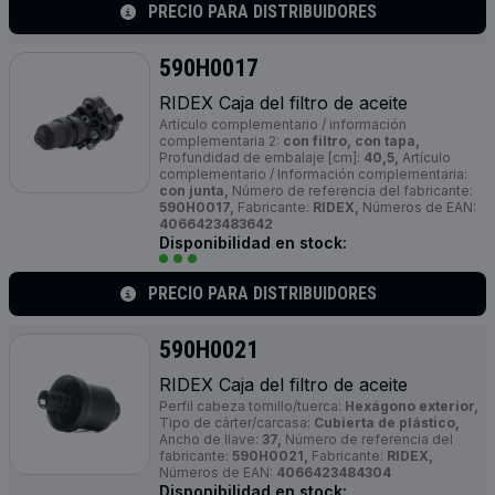
PRECIO PARA DISTRIBUIDORES
590H0017
RIDEX Caja del filtro de aceite
Artículo complementario / información
complementaria 2:
con filtro, con tapa,
Profundidad de embalaje [cm]:
40,5,
Artículo
complementario / Información complementaria:
con junta,
Número de referencia del fabricante:
590H0017,
Fabricante:
RIDEX,
Números de EAN:
4066423483642
Disponibilidad en stock:
PRECIO PARA DISTRIBUIDORES
590H0021
RIDEX Caja del filtro de aceite
Perfil cabeza tornillo/tuerca:
Hexágono exterior,
Tipo de cárter/carcasa:
Cubierta de plástico,
Ancho de llave:
37,
Número de referencia del
fabricante:
590H0021,
Fabricante:
RIDEX,
Números de EAN:
4066423484304
Disponibilidad en stock: