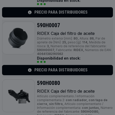
Disponibilidad en stock:
PRECIO PARA DISTRIBUIDORES
590H0007
RIDEX Caja del filtro de aceite
Diámetro exterior [mm]:
80,
Altura:
86,
Par de
apriete de [Nm]:
25,
peso [g]:
114,
Medida de
rosca:
3,
Número de referencia del fabricante:
590H0007,
Fabricante:
RIDEX,
Números de EAN:
4064138290562
Disponibilidad en stock:
PRECIO PARA DISTRIBUIDORES
590H0080
RIDEX Caja del filtro de aceite
Artículo complementario / información
complementaria 2:
con radiador, con tapa de
cierre, sin filtro,
Artículo complementario /
Información complementaria:
con juntas,
Número
de referencia del fabricante:
590H0080,