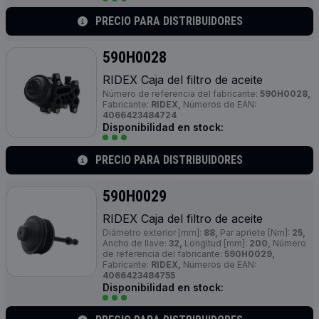
PRECIO PARA DISTRIBUIDORES
590H0028
RIDEX Caja del filtro de aceite
Número de referencia del fabricante:
590H0028,
Fabricante:
RIDEX,
Números de EAN:
4066423484724
Disponibilidad en stock:
PRECIO PARA DISTRIBUIDORES
590H0029
RIDEX Caja del filtro de aceite
Diámetro exterior [mm]:
88,
Par apriete [Nm]:
25,
Ancho de llave:
32,
Longitud [mm]:
200,
Número
de referencia del fabricante:
590H0029,
Fabricante:
RIDEX,
Números de EAN:
4066423484755
Disponibilidad en stock: