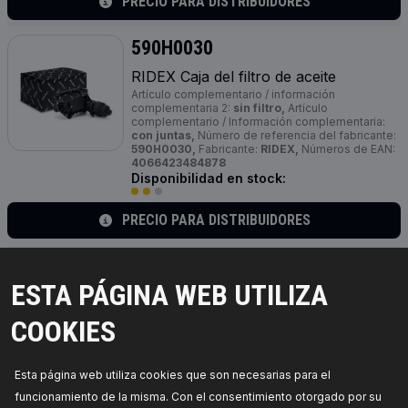
PRECIO PARA DISTRIBUIDORES
590H0030
RIDEX Caja del filtro de aceite
Artículo complementario / información
complementaria 2:
sin filtro,
Artículo
complementario / Información complementaria:
con juntas,
Número de referencia del fabricante:
590H0030,
Fabricante:
RIDEX,
Números de EAN:
4066423484878
Disponibilidad en stock:
PRECIO PARA DISTRIBUIDORES
590H0031
ESTA PÁGINA WEB UTILIZA
RIDEX Caja del filtro de aceite
Diámetro exterior [mm]:
71,3,
Altura:
102,
Par
COOKIES
apriete [Nm]:
25,
Número de referencia del
fabricante:
590H0031,
Fabricante:
RIDEX,
Números de EAN:
4066423484939
Disponibilidad en stock:
Esta página web utiliza cookies que son necesarias para el
funcionamiento de la misma. Con el consentimiento otorgado por su