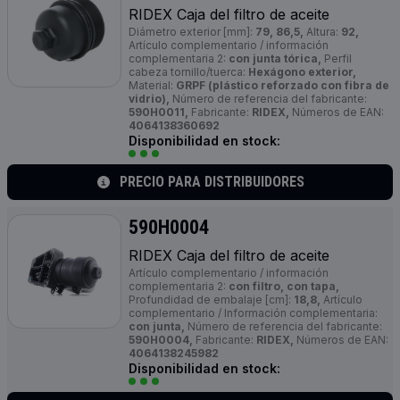
RIDEX Caja del filtro de aceite
Diámetro exterior [mm]:
79, 86,5,
Altura:
92,
Artículo complementario / información
complementaria 2:
con junta tórica,
Perfil
cabeza tornillo/tuerca:
Hexágono exterior,
Material:
GRPF (plástico reforzado con fibra de
vidrio),
Número de referencia del fabricante:
590H0011,
Fabricante:
RIDEX,
Números de EAN:
4064138360692
Disponibilidad en stock:
PRECIO PARA DISTRIBUIDORES
590H0004
RIDEX Caja del filtro de aceite
Artículo complementario / información
complementaria 2:
con filtro, con tapa,
Profundidad de embalaje [cm]:
18,8,
Artículo
complementario / Información complementaria:
con junta,
Número de referencia del fabricante:
590H0004,
Fabricante:
RIDEX,
Números de EAN:
4064138245982
Disponibilidad en stock: