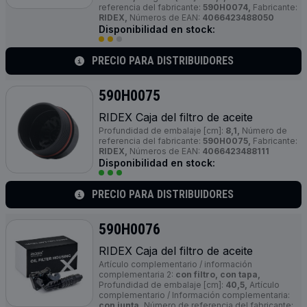
referencia del fabricante:
590H0074,
Fabricante:
RIDEX,
Números de EAN:
4066423488050
Disponibilidad en stock:
PRECIO PARA DISTRIBUIDORES
590H0075
RIDEX Caja del filtro de aceite
Profundidad de embalaje [cm]:
8,1,
Número de
referencia del fabricante:
590H0075,
Fabricante:
RIDEX,
Números de EAN:
4066423488111
Disponibilidad en stock:
PRECIO PARA DISTRIBUIDORES
590H0076
RIDEX Caja del filtro de aceite
Artículo complementario / información
complementaria 2:
con filtro, con tapa,
Profundidad de embalaje [cm]:
40,5,
Artículo
complementario / Información complementaria:
con junta,
Número de referencia del fabricante: