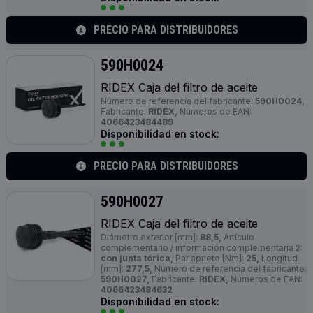
PRECIO PARA DISTRIBUIDORES
590H0024
RIDEX Caja del filtro de aceite
Número de referencia del fabricante:
590H0024,
Fabricante:
RIDEX,
Números de EAN:
4066423484489
Disponibilidad en stock:
PRECIO PARA DISTRIBUIDORES
590H0027
RIDEX Caja del filtro de aceite
Diámetro exterior [mm]:
88,5,
Artículo
complementario / información complementaria 2:
con junta tórica,
Par apriete [Nm]:
25,
Longitud
[mm]:
277,5,
Número de referencia del fabricante:
590H0027,
Fabricante:
RIDEX,
Números de EAN:
4066423484632
Disponibilidad en stock: