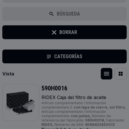
BÚSQUEDA
BORRAR
CATEGORÍAS
Vista
590H0016
RIDEX Caja del filtro de aceite
Artículo complementario / información
complementaria 2:
con tapa de cierre, sin filtro,
Artículo complementario / Información
complementaria:
con juntas,
Número de
referencia del fabricante:
590H0016,
Fabricante:
RIDEX,
Números de EAN:
4066423420012