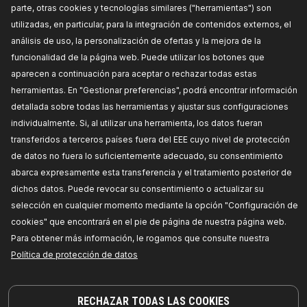
PRECIO PARA DISTRIBUIDORES
parte, otras cookies y tecnologías similares ("herramientas") son
utilizadas, en particular, para la integración de contenidos externos, el
590H0037
análisis de uso, la personalización de ofertas y la mejora de la
funcionalidad de la página web. Puede utilizar los botones que
RIDEX Caja del filtro de aceite
Artículo complementario / información
aparecen a continuación para aceptar o rechazar todas estas
complementaria 2:
con filtro, con tapa,
herramientas. En "Gestionar preferencias", podrá encontrar información
Profundidad de embalaje [cm]:
31,6,
Artículo
complementario / Información complementaria:
detallada sobre todas las herramientas y ajustar sus configuraciones
con junta,
Número de referencia del fabricante:
individualmente. Si, al utilizar una herramienta, los datos fueran
590H0037,
Fabricante:
RIDEX,
Números de EAN:
4066423485141
transferidos a terceros países fuera del EEE cuyo nivel de protección
Disponibilidad en stock:
de datos no fuera lo suficientemente adecuado, su consentimiento
abarca expresamente esta transferencia y el tratamiento posterior de
PRECIO PARA DISTRIBUIDORES
dichos datos. Puede revocar su consentimiento o actualizar su
selección en cualquier momento mediante la opción "Configuración de
590H0042
cookies" que encontrará en el pie de página de nuestra página web.
RIDEX Caja del filtro de aceite
Para obtener más información, le rogamos que consulte nuestra
Paso de rosca [mm]:
2,5,
Color de carcasa:
Política de protección de datos
negro,
Artículo complementario / Información
complementaria:
con junta,
Perfil cabeza
tornillo/tuerca:
Hexágono exterior,
Ancho de
llave:
32,
Material:
GRPF (plástico reforzado con
fibra de vidrio), Poliamida 6.6,
Medida de
RECHAZAR TODAS LAS COOKIES