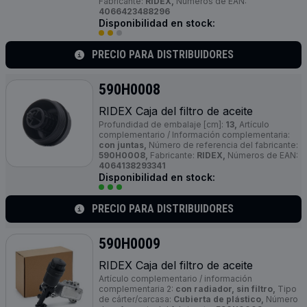
Fabricante:
RIDEX,
Números de EAN:
4066423488296
Disponibilidad en stock:
PRECIO PARA DISTRIBUIDORES
590H0008
RIDEX Caja del filtro de aceite
Profundidad de embalaje [cm]:
13,
Artículo
complementario / Información complementaria:
con juntas,
Número de referencia del fabricante:
590H0008,
Fabricante:
RIDEX,
Números de EAN:
4064138293341
Disponibilidad en stock:
PRECIO PARA DISTRIBUIDORES
590H0009
RIDEX Caja del filtro de aceite
Artículo complementario / información
complementaria 2:
con radiador, sin filtro,
Tipo
de cárter/carcasa:
Cubierta de plástico,
Número