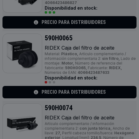
4066423486827
Disponibilidad en stock:
PRECIO PARA DISTRIBUIDORES
590H0065
RIDEX Caja del filtro de aceite
Material:
Plástico,
Artículo complementario /
información complementaria 2:
sin filtro,
Lado de
montaje:
Motor,
Número de referencia del
fabricante:
590H0065,
Fabricante:
RIDEX,
Números de EAN:
4066423487633
Disponibilidad en stock:
PRECIO PARA DISTRIBUIDORES
590H0074
RIDEX Caja del filtro de aceite
Artículo complementario / información
complementaria 2:
con junta tórica,
Ancho de
llave:
27,
Perfil cabeza tornillo/tuerca:
Hexágono
exterior,
Longitud [mm]:
234,5,
Número de