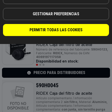
rosca:
M 80,
Número de referencia del fabricante:
590H0042,
Fabricante:
RIDEX,
Números de EAN:
4066423485653
Disponibilidad en stock:
GESTIONAR PREFERENCIAS
PRECIO PARA DISTRIBUIDORES
PERMITIR TODAS LAS COOKIES
590H0123
RIDEX Caja del filtro de aceite
Número de referencia del fabricante:
590H0123,
Fabricante:
RIDEX,
Números de EAN:
4069197117058
Disponibilidad en stock:
PRECIO PARA DISTRIBUIDORES
590H0045
RIDEX Caja del filtro de aceite
Artículo complementario / información
complementaria 2:
sin filtro,
Material:
Aluminio,
Artículo complementario / Información
complementaria:
con junta, sin tornillo purga