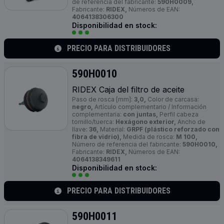
de referencia del fabricante:
590H0009,
Fabricante:
RIDEX,
Números de EAN:
4064138306300
Disponibilidad en stock:
PRECIO PARA DISTRIBUIDORES
590H0010
RIDEX Caja del filtro de aceite
Paso de rosca [mm]:
3,0,
Color de carcasa:
negro,
Artículo complementario / Información
complementaria:
con juntas,
Perfil cabeza
tornillo/tuerca:
Hexágono exterior,
Ancho de
llave:
36,
Material:
GRPF (plástico reforzado con
fibra de vidrio),
Medida de rosca:
M 100,
Número de referencia del fabricante:
590H0010,
Fabricante:
RIDEX,
Números de EAN:
4064138349611
Disponibilidad en stock:
PRECIO PARA DISTRIBUIDORES
590H0011