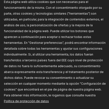
Esta página web utiliza cookies que son necesarias para el
251T1053
funcionamiento de la misma. Con el consentimiento otorgado por su
RIDEX Suspensión, Brazo oscilante
parte, otras cookies y tecnologías similares ("herramientas") son
Lado de montaje:
Eje delantero, derecha, Eje
utilizadas, en particular, para la integración de contenidos externos, el
delantero, izquierda, debajo, posterior,
Diámetro interior [mm]:
21,
Tipo de cojinetes:
análisis de uso, la personalización de ofertas y la mejora de la
Rodamiento de caucho-metal,
Tipo de
dirección:
para brazo oscilante transversal,
funcionalidad de la página web. Puede utilizar los botones que
Número de piezas necesarias:
1,
Altura:
50,
Ancho
aparecen a continuación para aceptar o rechazar todas estas
[mm]:
64,
Longitud total [mm]:
171,
Unidad de
cantidad:
Kit,
Número de referencia del
herramientas. En "Gestionar preferencias", podrá encontrar información
fabricante:
251T1053,
Fabricante:
RIDEX,
detallada sobre todas las herramientas y ajustar sus configuraciones
Números de EAN:
4066423554908
Fuera de stock
individualmente. Si, al utilizar una herramienta, los datos fueran
transferidos a terceros países fuera del EEE cuyo nivel de protección
PRECIO PARA DISTRIBUIDORES
de datos no fuera lo suficientemente adecuado, su consentimiento
abarca expresamente esta transferencia y el tratamiento posterior de
dichos datos. Puede revocar su consentimiento o actualizar su
selección en cualquier momento mediante la opción "Configuración de
cookies" que encontrará en el pie de página de nuestra página web.
Para obtener más información, le rogamos que consulte nuestra
Política de protección de datos