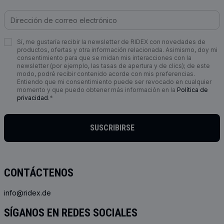
Sí, me gustaría recibir la newsletter de RIDEX con novedades de
productos, ofertas y otra información relacionada. Asimismo, doy mi
consentimiento para que se midan mis interacciones con la
newsletter (por ejemplo, las tasas de apertura y de clics); de este
modo, podré recibir contenido acorde con mis preferencias.
Entiendo que mi consentimiento puede ser revocado en cualquier
momento y que puedo obtener más información en la
Política de
privacidad
.*
SUSCRIBIRSE
CONTÁCTENOS
info@ridex.de
SÍGANOS EN REDES SOCIALES