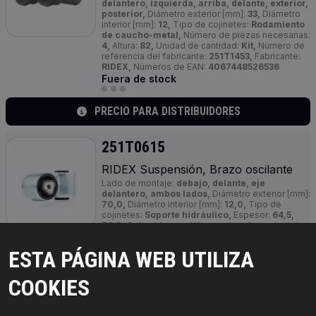
delantero, izquierda, arriba, delante, exterior,
posterior,
Diámetro exterior [mm]:
33,
Diámetro
interior [mm]:
12,
Tipo de cojinetes:
Rodamiento
de caucho-metal,
Número de piezas necesarias:
4,
Altura:
82,
Unidad de cantidad:
Kit,
Número de
referencia del fabricante:
251T1453,
Fabricante:
RIDEX,
Números de EAN:
4067448526536
Fuera de stock
PRECIO PARA DISTRIBUIDORES
251T0615
RIDEX Suspensión, Brazo oscilante
Lado de montaje:
debajo, delante, eje
delantero, ambos lados,
Diámetro exterior [mm]:
70,0,
Diámetro interior [mm]:
12,0,
Tipo de
cojinetes:
Soporte hidráulico,
Espesor:
64,5,
76,0,
Color:
blanco,
Número de referencia del
fabricante:
251T0615,
Fabricante:
RIDEX,
Números de EAN:
4059191856879
ESTA PÁGINA WEB UTILIZA
Fuera de stock
COOKIES
PRECIO PARA DISTRIBUIDORES