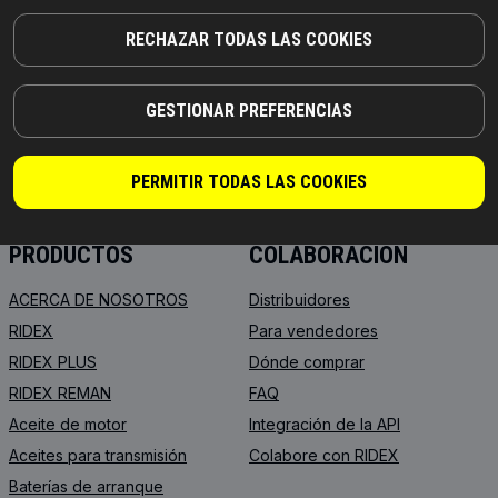
RECHAZAR TODAS LAS COOKIES
¡PIEZAS EN LAS QUE PUEDE CONFIAR!
GESTIONAR PREFERENCIAS
© 2026 | RIDEX GMBH
JOSEF-ORLOPP-STRASSE 55
10365 BERLIN
PERMITIR TODAS LAS COOKIES
PRODUCTOS
COLABORACIÓN
ACERCA DE NOSOTROS
Distribuidores
RIDEX
Para vendedores
RIDEX PLUS
Dónde comprar
RIDEX REMAN
FAQ
Aceite de motor
Integración de la API
Aceites para transmisión
Colabore con RIDEX
Baterías de arranque