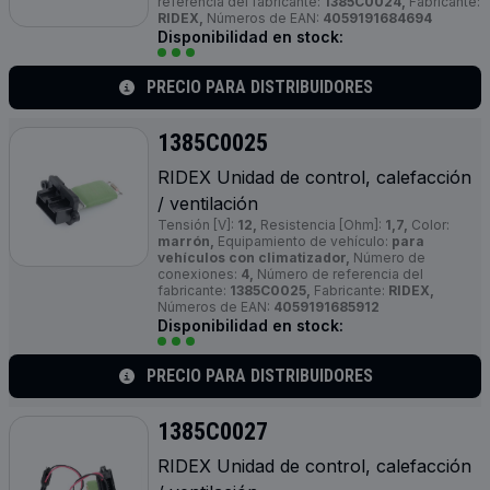
referencia del fabricante:
1385C0024,
Fabricante:
RIDEX,
Números de EAN:
4059191684694
Disponibilidad en stock:
PRECIO PARA DISTRIBUIDORES
1385C0025
RIDEX Unidad de control, calefacción
/ ventilación
Tensión [V]:
12,
Resistencia [Ohm]:
1,7,
Color:
marrón,
Equipamiento de vehículo:
para
vehículos con climatizador,
Número de
conexiones:
4,
Número de referencia del
fabricante:
1385C0025,
Fabricante:
RIDEX,
Números de EAN:
4059191685912
Disponibilidad en stock:
PRECIO PARA DISTRIBUIDORES
1385C0027
RIDEX Unidad de control, calefacción