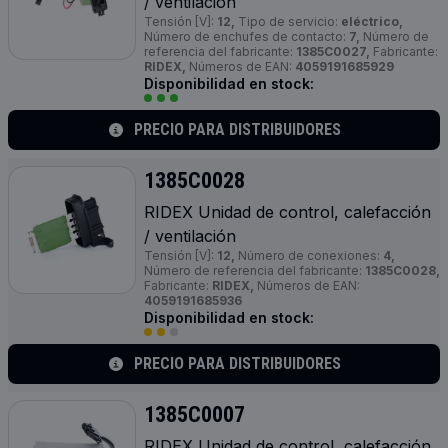
/ ventilación
Tensión [V]:
12,
Tipo de servicio:
eléctrico,
Número de enchufes de contacto:
7,
Número de
referencia del fabricante:
1385C0027,
Fabricante:
RIDEX,
Números de EAN:
4059191685929
Disponibilidad en stock:
PRECIO PARA DISTRIBUIDORES
1385C0028
RIDEX Unidad de control, calefacción
/ ventilación
Tensión [V]:
12,
Número de conexiones:
4,
Número de referencia del fabricante:
1385C0028,
Fabricante:
RIDEX,
Números de EAN:
4059191685936
Disponibilidad en stock:
PRECIO PARA DISTRIBUIDORES
1385C0007
RIDEX Unidad de control, calefacción