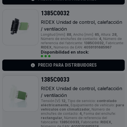
1385C0032
RIDEX Unidad de control, calefacción
/ ventilación
Longitud [mm]:
88,
Ancho [mm]:
65,
Altura:
28,
Número de enchufes de contacto:
4,
Número de
referencia del fabricante:
1385C0032,
Fabricante:
RIDEX,
Números de EAN:
4059191685967
Disponibilidad en stock:
PRECIO PARA DISTRIBUIDORES
1385C0033
RIDEX Unidad de control, calefacción
/ ventilación
Tensión [V]:
12,
Tipo de servicio:
controlado
eléctricamente,
Equipamiento de vehículo:
para
vehículos con climatizador,
Número de
enchufes de contacto:
4,
Forma del enchufe:
rectangular,
Número de referencia del
fabricante:
1385C0033,
Fabricante:
RIDEX,
Números de EAN:
4059191685974