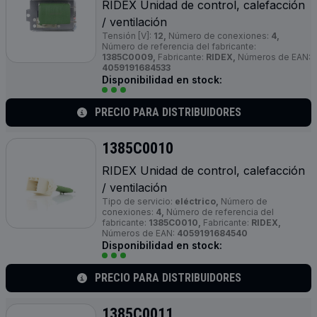
RIDEX Unidad de control, calefacción
/ ventilación
Tensión [V]:
12,
Número de conexiones:
4,
Número de referencia del fabricante:
1385C0009,
Fabricante:
RIDEX,
Números de EAN:
4059191684533
Disponibilidad en stock:
PRECIO PARA DISTRIBUIDORES
1385C0010
RIDEX Unidad de control, calefacción
/ ventilación
Tipo de servicio:
eléctrico,
Número de
conexiones:
4,
Número de referencia del
fabricante:
1385C0010,
Fabricante:
RIDEX,
Números de EAN:
4059191684540
Disponibilidad en stock:
PRECIO PARA DISTRIBUIDORES
1385C0011