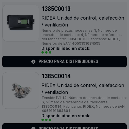
1385C0013
RIDEX Unidad de control, calefacción
/ ventilación
Número de piezas necesarias:
1,
Número de
enchufes de contacto:
4,
Número de referencia
del fabricante:
1385C0013,
Fabricante:
RIDEX,
Números de EAN:
4059191684595
Disponibilidad en stock:
PRECIO PARA DISTRIBUIDORES
1385C0014
RIDEX Unidad de control, calefacción
/ ventilación
Tensión [V]:
12,
Número de enchufes de contacto:
6,
Número de referencia del fabricante:
1385C0014,
Fabricante:
RIDEX,
Números de EAN:
4059191684601
Disponibilidad en stock:
PRECIO PARA DISTRIBUIDORES