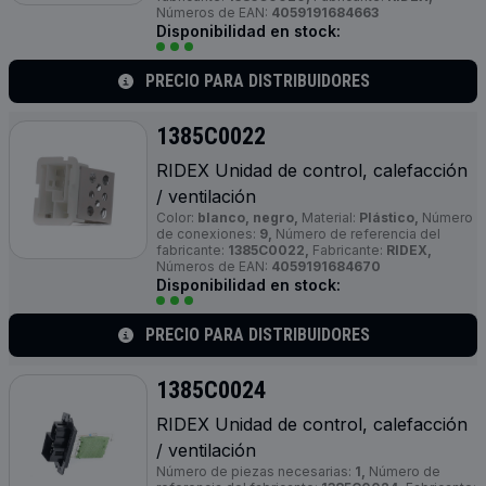
Números de EAN:
4059191684663
Disponibilidad en stock:
PRECIO PARA DISTRIBUIDORES
1385C0022
RIDEX Unidad de control, calefacción
/ ventilación
Color:
blanco, negro,
Material:
Plástico,
Número
de conexiones:
9,
Número de referencia del
fabricante:
1385C0022,
Fabricante:
RIDEX,
Números de EAN:
4059191684670
Disponibilidad en stock:
PRECIO PARA DISTRIBUIDORES
1385C0024
RIDEX Unidad de control, calefacción
/ ventilación
Número de piezas necesarias:
1,
Número de