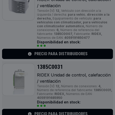
/ ventilación
Tensión [V]:
12,
Vehículo con dirección a la
izquierda / derecha:
para vehíc. dirección a la
derecha,
Equipamiento de vehículo:
para
vehículos con climatizador, para vehículos
con climatizador automático,
Número de
conexiones:
6,
Número de referencia del
fabricante:
1385C0007,
Fabricante:
RIDEX,
Números de EAN:
4059191650477
Disponibilidad en stock:
PRECIO PARA DISTRIBUIDORES
1385C0031
RIDEX Unidad de control, calefacción
/ ventilación
Tensión [V]:
12,
Número de conexiones:
4,
Número de referencia del fabricante:
1385C0031,
Fabricante:
RIDEX,
Números de EAN:
4059191685950
Disponibilidad en stock:
PRECIO PARA DISTRIBUIDORES