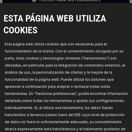
1385C0015
ESTA PÁGINA WEB UTILIZA
RIDEX Unidad de control, calefacción
COOKIES
/ ventilación
Tipo de servicio:
electrónico,
Número de
enchufes de contacto:
5,
Número de referencia
Esta página web utiliza cookies que son necesarias para el
del fabricante:
1385C0015,
Fabricante:
RIDEX,
Números de EAN:
4059191684618
funcionamiento de la misma. Con el consentimiento otorgado por su
Disponibilidad en stock:
parte, otras cookies y tecnologías similares ("herramientas") son
utilizadas, en particular, para la integración de contenidos externos, el
PRECIO PARA DISTRIBUIDORES
análisis de uso, la personalización de ofertas y la mejora de la
funcionalidad de la página web. Puede utilizar los botones que
1385C0016
aparecen a continuación para aceptar o rechazar todas estas
RIDEX Unidad de control, calefacción
herramientas. En "Gestionar preferencias", podrá encontrar información
/ ventilación
detallada sobre todas las herramientas y ajustar sus configuraciones
Vehículo con dirección a la izquierda / derecha:
individualmente. Si, al utilizar una herramienta, los datos fueran
para vehíc. con volante a la izquierda,
transferidos a terceros países fuera del EEE cuyo nivel de protección
Equipamiento de vehículo:
para vehículos
con/sin climatización,
Número de enchufes de
de datos no fuera lo suficientemente adecuado, su consentimiento
contacto:
2, 3,
Número de referencia del
fabricante:
1385C0016,
Fabricante:
RIDEX,
abarca expresamente esta transferencia y el tratamiento posterior de