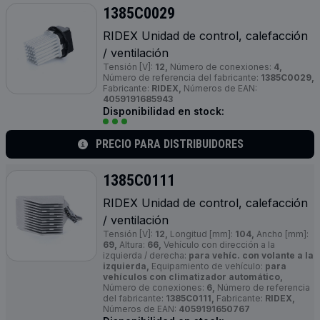
1385C0029
RIDEX Unidad de control, calefacción
/ ventilación
Tensión [V]:
12,
Número de conexiones:
4,
Número de referencia del fabricante:
1385C0029,
Fabricante:
RIDEX,
Números de EAN:
4059191685943
Disponibilidad en stock:
PRECIO PARA DISTRIBUIDORES
1385C0111
RIDEX Unidad de control, calefacción
/ ventilación
Tensión [V]:
12,
Longitud [mm]:
104,
Ancho [mm]:
69,
Altura:
66,
Vehículo con dirección a la
izquierda / derecha:
para vehíc. con volante a la
izquierda,
Equipamiento de vehículo:
para
vehículos con climatizador automático,
Número de conexiones:
6,
Número de referencia
del fabricante:
1385C0111,
Fabricante:
RIDEX,
Números de EAN:
4059191650767