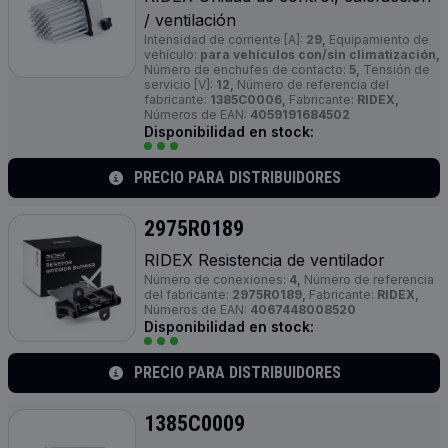
/ ventilación
Intensidad de corriente [A]:
29,
Equipamiento de
vehículo:
para vehículos con/sin climatización,
Número de enchufes de contacto:
5,
Tensión de
servicio [V]:
12,
Número de referencia del
fabricante:
1385C0006,
Fabricante:
RIDEX,
Números de EAN:
4059191684502
Disponibilidad en stock:
PRECIO PARA DISTRIBUIDORES
2975R0189
RIDEX Resistencia de ventilador
Número de conexiones:
4,
Número de referencia
del fabricante:
2975R0189,
Fabricante:
RIDEX,
Números de EAN:
4067448008520
Disponibilidad en stock:
PRECIO PARA DISTRIBUIDORES
1385C0009