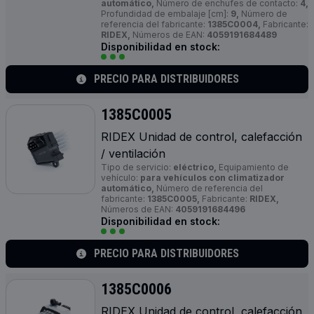
automático,
Número de enchufes de contacto:
4,
Profundidad de embalaje [cm]:
9,
Número de
referencia del fabricante:
1385C0004,
Fabricante:
RIDEX,
Números de EAN:
4059191684489
Disponibilidad en stock:
PRECIO PARA DISTRIBUIDORES
1385C0005
RIDEX Unidad de control, calefacción
/ ventilación
Tipo de servicio:
eléctrico,
Equipamiento de
vehículo:
para vehículos con climatizador
automático,
Número de referencia del
fabricante:
1385C0005,
Fabricante:
RIDEX,
Números de EAN:
4059191684496
Disponibilidad en stock:
PRECIO PARA DISTRIBUIDORES
1385C0006
RIDEX Unidad de control, calefacción