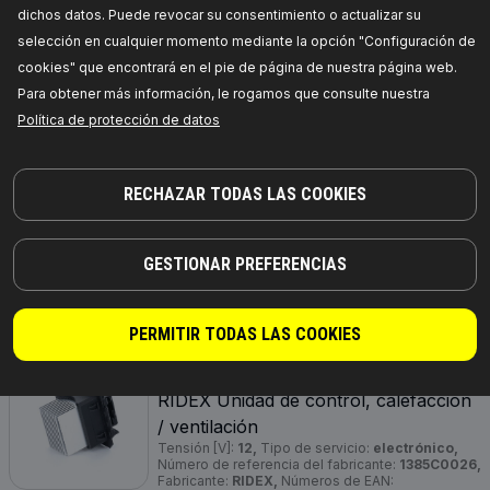
Números de EAN:
4059191684625
dichos datos. Puede revocar su consentimiento o actualizar su
Disponibilidad en stock:
selección en cualquier momento mediante la opción "Configuración de
cookies" que encontrará en el pie de página de nuestra página web.
PRECIO PARA DISTRIBUIDORES
Para obtener más información, le rogamos que consulte nuestra
Política de protección de datos
1385C0017
RIDEX Unidad de control, calefacción
/ ventilación
RECHAZAR TODAS LAS COOKIES
Número de referencia del fabricante:
1385C0017,
Fabricante:
RIDEX,
Números de EAN:
4059191684632
Disponibilidad en stock:
GESTIONAR PREFERENCIAS
PRECIO PARA DISTRIBUIDORES
PERMITIR TODAS LAS COOKIES
1385C0026
RIDEX Unidad de control, calefacción
/ ventilación
Tensión [V]:
12,
Tipo de servicio:
electrónico,
Número de referencia del fabricante:
1385C0026,
Fabricante:
RIDEX,
Números de EAN: