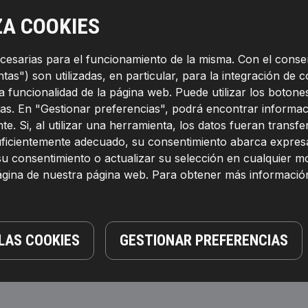
nsión
Copela de
ZA COOKIES
Amortiguador y
g
Cojinete
a
ecesarias para el funcionamiento de la misma. Con el conse
as") son utilizadas, en particular, para la integración de c
la funcionalidad de la página web. Puede utilizar los boto
as. En "Gestionar preferencias", podrá encontrar informac
te. Si, al utilizar una herramienta, los datos fueran transf
suficientemente adecuado, su consentimiento abarca expresa
su consentimiento o actualizar su selección en cualquier 
página de nuestra página web. Para obtener más informació
or
Almohadilla de tope,
C
LAS COOKIES
GESTIONAR PREFERENCIAS
o
suspensión