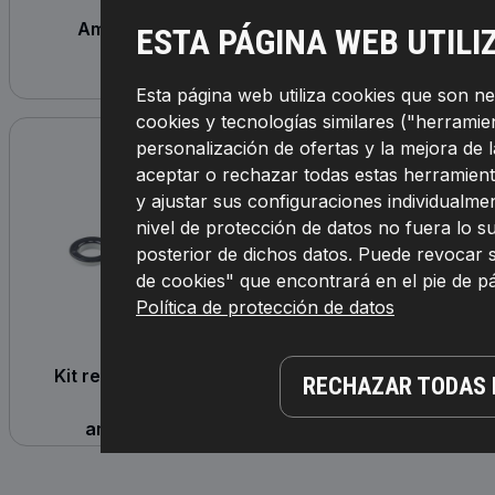
Amortiguadores
Muelle de suspe
ESTA PÁGINA WEB UTILI
Esta página web utiliza cookies que son n
cookies y tecnologías similares ("herramient
personalización de ofertas y la mejora de 
aceptar o rechazar todas estas herramient
y ajustar sus configuraciones individualmen
nivel de protección de datos no fuera lo 
posterior de dichos datos. Puede revocar 
de cookies" que encontrará en el pie de 
Política de protección de datos
Kit reparación, apoyo
Amortiguad
RECHAZAR TODAS 
columna
telescópic
amortiguación