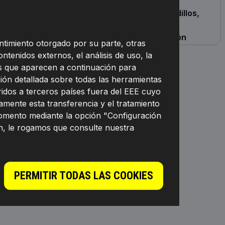
Juego de
Cojienete de rodillos,
uardapolvos,
columna
mortiguador
amortiguación
ntimiento otorgado por su parte, otras
ontenidos externos, el análisis de uso, la
nes que aparecen a continuación para
ión detallada sobre todas las herramientas
eridos a terceros países fuera del EEE cuyo
mente esta transferencia y el tratamiento
momento mediante la opción "Configuración
n, le rogamos que consulte nuestra
aja de muelle
PERMITIR TODAS LAS COOKIES