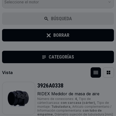
Seleccione el motor
BÚSQUEDA
BORRAR
CATEGORÍAS
Vista
3926A0338
RIDEX Medidor de masa de aire
Número de conexiones:
4,
Tipo de
cárter/carcasa:
con carcasa (cárter),
Tipo de
montaje:
Tubuladura,
Artículo complementario /
Información complementaria:
con tubo de
empalme,
Diámetro sujeción de tubuladura [mm]: