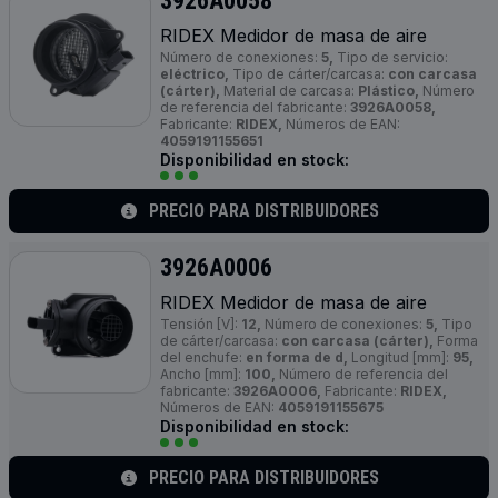
3926A0058
RIDEX Medidor de masa de aire
Número de conexiones:
5,
Tipo de servicio:
eléctrico,
Tipo de cárter/carcasa:
con carcasa
(cárter),
Material de carcasa:
Plástico,
Número
de referencia del fabricante:
3926A0058,
Fabricante:
RIDEX,
Números de EAN:
4059191155651
Disponibilidad en stock:
PRECIO PARA DISTRIBUIDORES
3926A0006
RIDEX Medidor de masa de aire
Tensión [V]:
12,
Número de conexiones:
5,
Tipo
de cárter/carcasa:
con carcasa (cárter),
Forma
del enchufe:
en forma de d,
Longitud [mm]:
95,
Ancho [mm]:
100,
Número de referencia del
fabricante:
3926A0006,
Fabricante:
RIDEX,
Números de EAN:
4059191155675
Disponibilidad en stock:
PRECIO PARA DISTRIBUIDORES