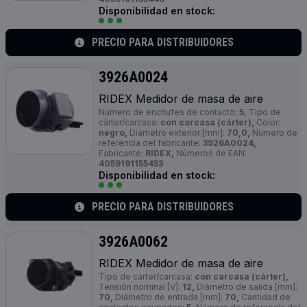
Disponibilidad en stock:
PRECIO PARA DISTRIBUIDORES
3926A0024
RIDEX Medidor de masa de aire
Número de enchufes de contacto:
5,
Tipo de
cárter/carcasa:
con carcasa (cárter),
Color:
negro,
Diámetro exterior [mm]:
70,0,
Número de
referencia del fabricante:
3926A0024,
Fabricante:
RIDEX,
Números de EAN:
4059191155453
Disponibilidad en stock:
PRECIO PARA DISTRIBUIDORES
3926A0062
RIDEX Medidor de masa de aire
Tipo de cárter/carcasa:
con carcasa (cárter),
Tensión nominal [V]:
12,
Diámetro de salida [mm]:
70,
Diámetro de entrada [mm]:
70,
Cantidad de