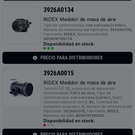
3926A0134
RIDEX Medidor de masa de aire
Tipo de cárter/carcasa:
con carcasa (cárter),
Número de referencia del fabricante:
3926A0134,
Fabricante:
RIDEX,
Números de EAN:
4059191155774
Disponibilidad en stock:
PRECIO PARA DISTRIBUIDORES
3926A0015
RIDEX Medidor de masa de aire
Tensión [V]:
12,
extensión de reparación
recomendada:
Filtro de aire,
Tipo de
cárter/carcasa:
con carcasa (cárter),
Diám.
conexión admisión [mm]:
80,
Cantidad de
contactos ocupados:
5,
Número de referencia del
fabricante:
3926A0015,
Fabricante:
RIDEX,
Números de EAN:
4059191155330
Disponibilidad en stock:
PRECIO PARA DISTRIBUIDORES