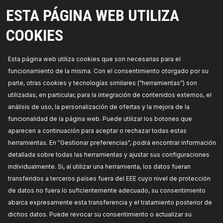
3926A0063
ESTA PÁGINA WEB UTILIZA
RIDEX Medidor de masa de aire
COOKIES
Tensión [V]:
12,
Número de conexiones:
4,
Tipo
de cárter/carcasa:
con carcasa (cárter),
Longitud [mm]:
85,
Número de referencia del
fabricante:
3926A0063,
Fabricante:
RIDEX,
Esta página web utiliza cookies que son necesarias para el
Números de EAN:
4059191154821
funcionamiento de la misma. Con el consentimiento otorgado por su
Disponibilidad en stock:
parte, otras cookies y tecnologías similares ("herramientas") son
utilizadas, en particular, para la integración de contenidos externos, el
PRECIO PARA DISTRIBUIDORES
análisis de uso, la personalización de ofertas y la mejora de la
funcionalidad de la página web. Puede utilizar los botones que
3926A0026
aparecen a continuación para aceptar o rechazar todas estas
RIDEX Medidor de masa de aire
herramientas. En "Gestionar preferencias", podrá encontrar información
Tensión [V]:
12,
Número de enchufes de contacto:
6,
extensión de reparación recomendada:
Filtro
detallada sobre todas las herramientas y ajustar sus configuraciones
de aire,
Tipo de cárter/carcasa:
con carcasa
individualmente. Si, al utilizar una herramienta, los datos fueran
(cárter),
Diámetro de entrada [mm]:
70,
Número
de referencia del fabricante:
3926A0026,
transferidos a terceros países fuera del EEE cuyo nivel de protección
Fabricante:
RIDEX,
Números de EAN:
de datos no fuera lo suficientemente adecuado, su consentimiento
4059191155408
Disponibilidad en stock:
abarca expresamente esta transferencia y el tratamiento posterior de
dichos datos. Puede revocar su consentimiento o actualizar su
PRECIO PARA DISTRIBUIDORES