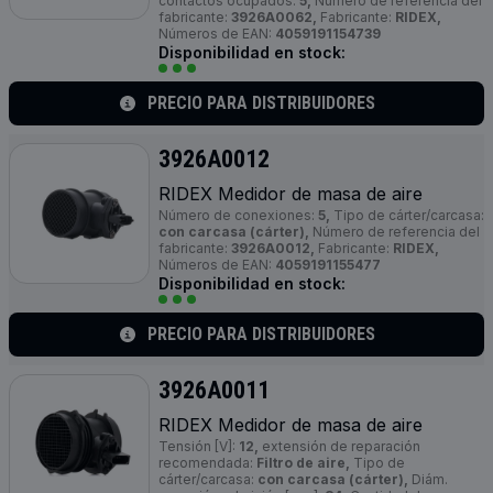
contactos ocupados:
5,
Número de referencia del
fabricante:
3926A0062,
Fabricante:
RIDEX,
Números de EAN:
4059191154739
Disponibilidad en stock:
PRECIO PARA DISTRIBUIDORES
3926A0012
RIDEX Medidor de masa de aire
Número de conexiones:
5,
Tipo de cárter/carcasa:
con carcasa (cárter),
Número de referencia del
fabricante:
3926A0012,
Fabricante:
RIDEX,
Números de EAN:
4059191155477
Disponibilidad en stock:
PRECIO PARA DISTRIBUIDORES
3926A0011
RIDEX Medidor de masa de aire
Tensión [V]:
12,
extensión de reparación
recomendada:
Filtro de aire,
Tipo de
cárter/carcasa:
con carcasa (cárter),
Diám.