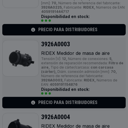
[mm]:
70,
Número de referencia del fabricante:
3926A0225,
Fabricante:
RIDEX,
Números de EAN:
4059191444717
Disponibilidad en stock:
PRECIO PARA DISTRIBUIDORES
3926A0003
RIDEX Medidor de masa de aire
Tensión [V]:
12,
Número de conexiones:
5,
extensión de reparación recomendada:
Filtro de
aire,
Tipo de cárter/carcasa:
con carcasa
(cárter),
Diám. conexión admisión [mm]:
70,
Número de referencia del fabricante:
3926A0003,
Fabricante:
RIDEX,
Números de
EAN:
4059191154876
Disponibilidad en stock:
PRECIO PARA DISTRIBUIDORES
3926A0004
RIDEX Medidor de masa de aire