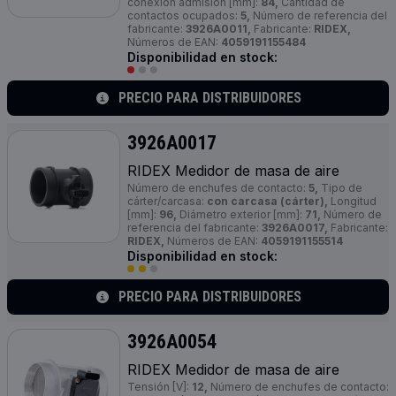
conexión admisión [mm]:
84,
Cantidad de
contactos ocupados:
5,
Número de referencia del
fabricante:
3926A0011,
Fabricante:
RIDEX,
Números de EAN:
4059191155484
Disponibilidad en stock:
PRECIO PARA DISTRIBUIDORES
3926A0017
RIDEX Medidor de masa de aire
Número de enchufes de contacto:
5,
Tipo de
cárter/carcasa:
con carcasa (cárter),
Longitud
[mm]:
96,
Diámetro exterior [mm]:
71,
Número de
referencia del fabricante:
3926A0017,
Fabricante:
RIDEX,
Números de EAN:
4059191155514
Disponibilidad en stock:
PRECIO PARA DISTRIBUIDORES
3926A0054
RIDEX Medidor de masa de aire
Tensión [V]:
12,
Número de enchufes de contacto: