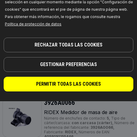
selección en cualquier momento mediante la opción "Configuración de
cookies" que encontrará en el pie de página de nuestra página web.
3926A0008
Para obtener más información, le rogamos que consulte nuestra
Política de protección de datos
RIDEX Medidor de masa de aire
Tensión [V]:
12,
Número de conexiones:
5,
extensión de reparación recomendada:
Filtro de
aire,
Tipo de cárter/carcasa:
con carcasa
RECHAZAR TODAS LAS COOKIES
(cárter),
Artículo complementario / información
complementaria 2:
con sensor incorporado
temp. aire,
Forma del enchufe:
oval,
Número de
referencia del fabricante:
3926A0008,
Fabricante:
RIDEX,
Números de EAN:
GESTIONAR PREFERENCIAS
4059191155415
Disponibilidad en stock:
PERMITIR TODAS LAS COOKIES
PRECIO PARA DISTRIBUIDORES
3926A0066
RIDEX Medidor de masa de aire
Número de enchufes de contacto:
5,
Tipo de
cárter/carcasa:
con carcasa (cárter),
Número de
referencia del fabricante:
3926A0066,
Fabricante:
RIDEX,
Números de EAN:
4059191155446