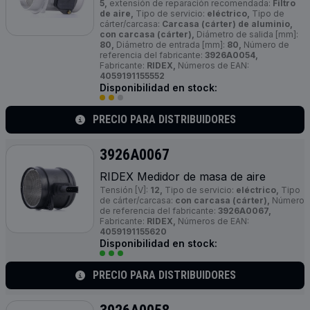
5,
extensión de reparación recomendada:
Filtro
de aire,
Tipo de servicio:
eléctrico,
Tipo de
cárter/carcasa:
Carcasa (cárter) de aluminio,
con carcasa (cárter),
Diámetro de salida [mm]:
80,
Diámetro de entrada [mm]:
80,
Número de
referencia del fabricante:
3926A0054,
Fabricante:
RIDEX,
Números de EAN:
4059191155552
Disponibilidad en stock:
PRECIO PARA DISTRIBUIDORES
3926A0067
RIDEX Medidor de masa de aire
Tensión [V]:
12,
Tipo de servicio:
eléctrico,
Tipo
de cárter/carcasa:
con carcasa (cárter),
Número
de referencia del fabricante:
3926A0067,
Fabricante:
RIDEX,
Números de EAN:
4059191155620
Disponibilidad en stock:
PRECIO PARA DISTRIBUIDORES