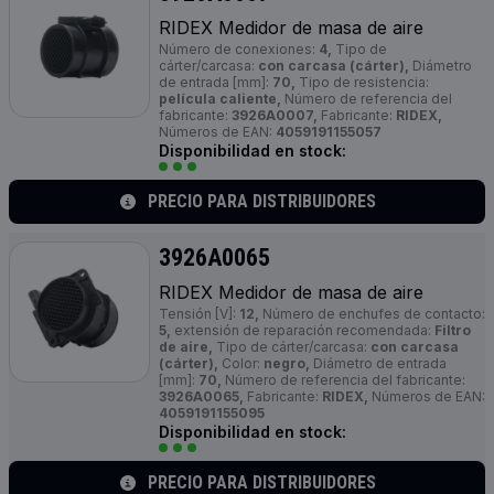
RIDEX Medidor de masa de aire
Número de conexiones:
4,
Tipo de
cárter/carcasa:
con carcasa (cárter),
Diámetro
de entrada [mm]:
70,
Tipo de resistencia:
película caliente,
Número de referencia del
fabricante:
3926A0007,
Fabricante:
RIDEX,
Números de EAN:
4059191155057
Disponibilidad en stock:
PRECIO PARA DISTRIBUIDORES
3926A0065
RIDEX Medidor de masa de aire
Tensión [V]:
12,
Número de enchufes de contacto:
5,
extensión de reparación recomendada:
Filtro
de aire,
Tipo de cárter/carcasa:
con carcasa
(cárter),
Color:
negro,
Diámetro de entrada
[mm]:
70,
Número de referencia del fabricante:
3926A0065,
Fabricante:
RIDEX,
Números de EAN:
4059191155095
Disponibilidad en stock:
PRECIO PARA DISTRIBUIDORES