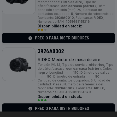
recomendada:
Filtro de aire,
Tipo de
cárter/carcasa:
con carcasa (cárter),
Diám.
conexión admisión [mm]:
70,
Cantidad de
contactos ocupados:
5,
Número de referencia del
fabricante:
3926A0010,
Fabricante:
RIDEX,
Números de EAN:
4059191155316
Disponibilidad en stock:
PRECIO PARA DISTRIBUIDORES
3926A0002
RIDEX Medidor de masa de aire
Tensión [V]:
12,
Tipo de servicio:
eléctrico,
Tipo
de cárter/carcasa:
con carcasa (cárter),
Color:
negro,
Longitud [mm]:
110,
Diámetro de salida
[mm]:
80,
Diámetro de entrada [mm]:
80,
Cantidad de contactos ocupados:
5,
Unidad de
cantidad:
Pieza,
Número de referencia del
fabricante:
3926A0002,
Fabricante:
RIDEX,
Números de EAN:
4059191154678
Disponibilidad en stock:
PRECIO PARA DISTRIBUIDORES