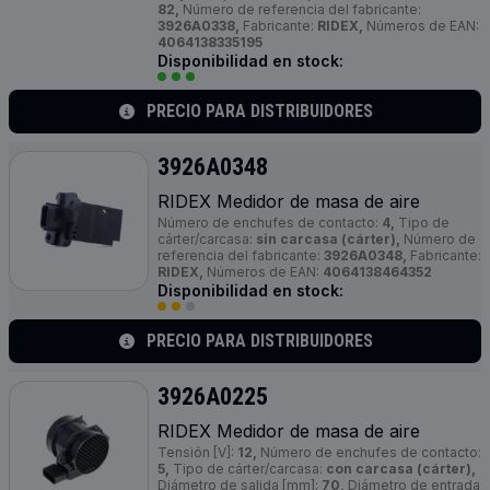
82,
Número de referencia del fabricante:
3926A0338,
Fabricante:
RIDEX,
Números de EAN:
4064138335195
Disponibilidad en stock:
PRECIO PARA DISTRIBUIDORES
3926A0348
RIDEX Medidor de masa de aire
Número de enchufes de contacto:
4,
Tipo de
cárter/carcasa:
sin carcasa (cárter),
Número de
referencia del fabricante:
3926A0348,
Fabricante:
RIDEX,
Números de EAN:
4064138464352
Disponibilidad en stock:
PRECIO PARA DISTRIBUIDORES
3926A0225
RIDEX Medidor de masa de aire
Tensión [V]:
12,
Número de enchufes de contacto:
5,
Tipo de cárter/carcasa:
con carcasa (cárter),
Diámetro de salida [mm]:
70,
Diámetro de entrada