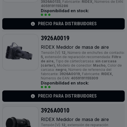
3926A0133,
Fabricante:
RIDEX,
Números de EAN:
4059191155286
Disponibilidad en stock:
PRECIO PARA DISTRIBUIDORES
3926A0019
RIDEX Medidor de masa de aire
Tensión [V]:
12,
Número de enchufes de contacto:
5,
extensión de reparación recomendada:
Filtro
de aire,
Tipo de cárter/carcasa:
sin carcasa
(cárter),
Modelo de conector:
Macho,
Color de
carcasa:
negro,
Número de referencia del
fabricante:
3926A0019,
Fabricante:
RIDEX,
Números de EAN:
4059191155309
Disponibilidad en stock:
PRECIO PARA DISTRIBUIDORES
3926A0010
RIDEX Medidor de masa de aire
Tensión [V]:
12,
extensión de reparación