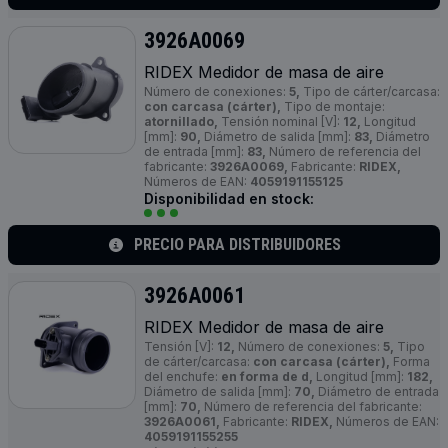
3926A0069
RIDEX Medidor de masa de aire
Número de conexiones:
5,
Tipo de cárter/carcasa:
con carcasa (cárter),
Tipo de montaje:
atornillado,
Tensión nominal [V]:
12,
Longitud
[mm]:
90,
Diámetro de salida [mm]:
83,
Diámetro
de entrada [mm]:
83,
Número de referencia del
fabricante:
3926A0069,
Fabricante:
RIDEX,
Números de EAN:
4059191155125
Disponibilidad en stock:
PRECIO PARA DISTRIBUIDORES
3926A0061
RIDEX Medidor de masa de aire
Tensión [V]:
12,
Número de conexiones:
5,
Tipo
de cárter/carcasa:
con carcasa (cárter),
Forma
del enchufe:
en forma de d,
Longitud [mm]:
182,
Diámetro de salida [mm]:
70,
Diámetro de entrada
[mm]:
70,
Número de referencia del fabricante:
3926A0061,
Fabricante:
RIDEX,
Números de EAN:
4059191155255