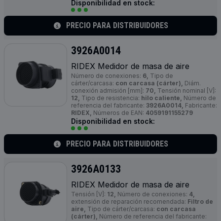
Disponibilidad en stock:
PRECIO PARA DISTRIBUIDORES
3926A0014
RIDEX Medidor de masa de aire
Número de conexiones:
6,
Tipo de
cárter/carcasa:
con carcasa (cárter),
Diám.
conexión admisión [mm]:
70,
Tensión nominal [V]:
12,
Tipo de resistencia:
hilo caliente,
Número de
referencia del fabricante:
3926A0014,
Fabricante:
RIDEX,
Números de EAN:
4059191155279
Disponibilidad en stock:
PRECIO PARA DISTRIBUIDORES
3926A0133
RIDEX Medidor de masa de aire
Tensión [V]:
12,
Número de conexiones:
4,
extensión de reparación recomendada:
Filtro de
aire,
Tipo de cárter/carcasa:
con carcasa
(cárter),
Número de referencia del fabricante: