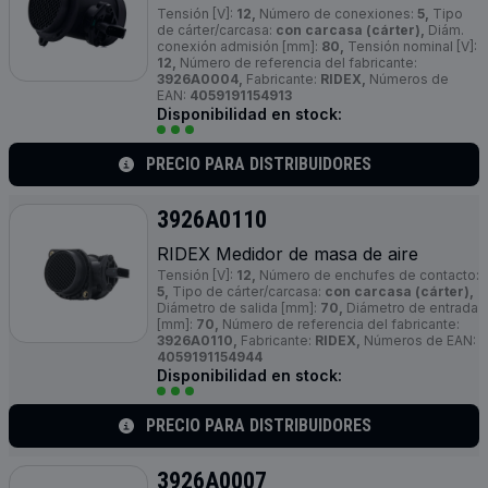
Tensión [V]:
12,
Número de conexiones:
5,
Tipo
de cárter/carcasa:
con carcasa (cárter),
Diám.
conexión admisión [mm]:
80,
Tensión nominal [V]:
12,
Número de referencia del fabricante:
3926A0004,
Fabricante:
RIDEX,
Números de
EAN:
4059191154913
Disponibilidad en stock:
PRECIO PARA DISTRIBUIDORES
3926A0110
RIDEX Medidor de masa de aire
Tensión [V]:
12,
Número de enchufes de contacto:
5,
Tipo de cárter/carcasa:
con carcasa (cárter),
Diámetro de salida [mm]:
70,
Diámetro de entrada
[mm]:
70,
Número de referencia del fabricante:
3926A0110,
Fabricante:
RIDEX,
Números de EAN:
4059191154944
Disponibilidad en stock:
PRECIO PARA DISTRIBUIDORES
3926A0007