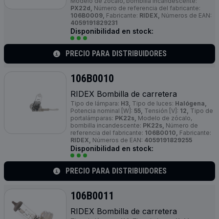
Modelo de zócalo, bombilla incandescente:
PX22d,
Número de referencia del fabricante:
106B0009,
Fabricante:
RIDEX,
Números de EAN:
4059191829231
Disponibilidad en stock:
PRECIO PARA DISTRIBUIDORES
106B0010
RIDEX Bombilla de carretera
Tipo de lámpara:
H3,
Tipo de luces:
Halógena,
Potencia nominal [W]:
55,
Tensión [V]:
12,
Tipo de
portalámparas:
PK22s,
Modelo de zócalo,
bombilla incandescente:
PK22s,
Número de
referencia del fabricante:
106B0010,
Fabricante:
RIDEX,
Números de EAN:
4059191829255
Disponibilidad en stock:
PRECIO PARA DISTRIBUIDORES
106B0011
RIDEX Bombilla de carretera