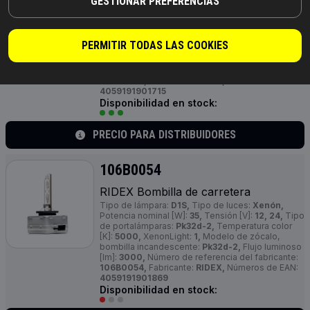
GESTIONAR PREFERENCIAS
RIDEX Bombilla de carretera
Tipo de lámpara:
D3S,
Tipo de luces:
Xenón,
Potencia nominal [W]:
35,
Tensión [V]:
42,
Tipo de
portalámparas:
PK32d-5,
Temperatura color [K]:
PERMITIR TODAS LAS COOKIES
5000,
XenonLight:
1,
Modelo de zócalo, bombilla
incandescente:
PK32d-5,
Flujo luminoso [lm]:
3000,
Número de referencia del fabricante:
106B0085,
Fabricante:
RIDEX,
Números de EAN:
4059191901715
Disponibilidad en stock:
PRECIO PARA DISTRIBUIDORES
106B0054
RIDEX Bombilla de carretera
Tipo de lámpara:
D1S,
Tipo de luces:
Xenón,
Potencia nominal [W]:
35,
Tensión [V]:
12, 24,
Tipo
de portalámparas:
Pk32d-2,
Temperatura color
[K]:
5000,
XenonLight:
1,
Modelo de zócalo,
bombilla incandescente:
Pk32d-2,
Flujo luminoso
[lm]:
3000,
Número de referencia del fabricante:
106B0054,
Fabricante:
RIDEX,
Números de EAN:
4059191901869
Disponibilidad en stock: