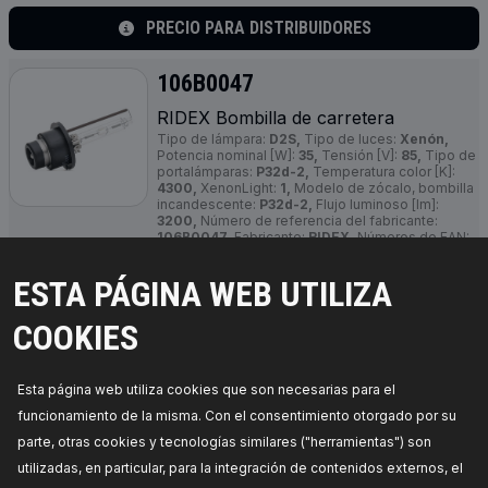
PRECIO PARA DISTRIBUIDORES
106B0047
RIDEX Bombilla de carretera
Tipo de lámpara:
D2S,
Tipo de luces:
Xenón,
Potencia nominal [W]:
35,
Tensión [V]:
85,
Tipo de
portalámparas:
P32d-2,
Temperatura color [K]:
4300,
XenonLight:
1,
Modelo de zócalo, bombilla
incandescente:
P32d-2,
Flujo luminoso [lm]:
3200,
Número de referencia del fabricante:
106B0047,
Fabricante:
RIDEX,
Números de EAN:
4059191830022
Disponibilidad en stock:
ESTA PÁGINA WEB UTILIZA
PRECIO PARA DISTRIBUIDORES
COOKIES
106B0065
Esta página web utiliza cookies que son necesarias para el
RIDEX Bombilla de carretera
funcionamiento de la misma. Con el consentimiento otorgado por su
Tipo de lámpara:
H7,
Tipo de luces:
Halógena,
parte, otras cookies y tecnologías similares ("herramientas") son
Potencia nominal [W]:
55,
Tensión [V]:
12,
Tipo de
portalámparas:
PX26d,
Temperatura color [K]:
utilizadas, en particular, para la integración de contenidos externos, el
3300,
Modelo de zócalo, bombilla