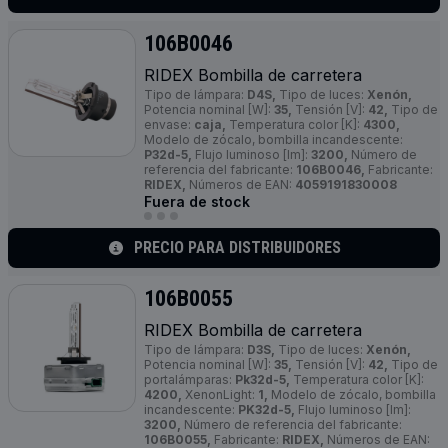
106B0046
RIDEX Bombilla de carretera
Tipo de lámpara:
D4S,
Tipo de luces:
Xenón,
Potencia nominal [W]:
35,
Tensión [V]:
42,
Tipo de
envase:
caja,
Temperatura color [K]:
4300,
Modelo de zócalo, bombilla incandescente:
P32d-5,
Flujo luminoso [lm]:
3200,
Número de
referencia del fabricante:
106B0046,
Fabricante:
RIDEX,
Números de EAN:
4059191830008
Fuera de stock
PRECIO PARA DISTRIBUIDORES
106B0055
RIDEX Bombilla de carretera
Tipo de lámpara:
D3S,
Tipo de luces:
Xenón,
Potencia nominal [W]:
35,
Tensión [V]:
42,
Tipo de
portalámparas:
Pk32d-5,
Temperatura color [K]:
4200,
XenonLight:
1,
Modelo de zócalo, bombilla
incandescente:
PK32d-5,
Flujo luminoso [lm]:
3200,
Número de referencia del fabricante:
106B0055,
Fabricante:
RIDEX,
Números de EAN: