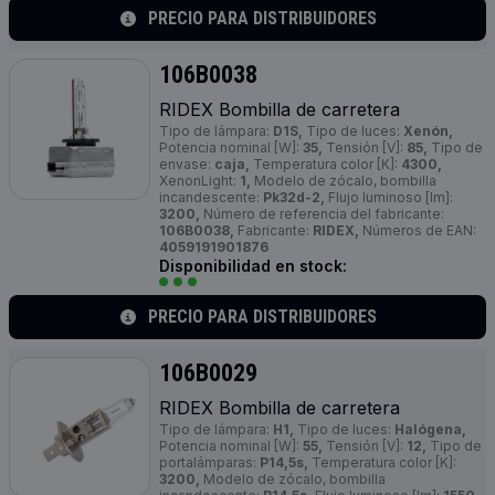
PRECIO PARA DISTRIBUIDORES
106B0038
RIDEX Bombilla de carretera
Tipo de lámpara:
D1S,
Tipo de luces:
Xenón,
Potencia nominal [W]:
35,
Tensión [V]:
85,
Tipo de
envase:
caja,
Temperatura color [K]:
4300,
XenonLight:
1,
Modelo de zócalo, bombilla
incandescente:
Pk32d-2,
Flujo luminoso [lm]:
3200,
Número de referencia del fabricante:
106B0038,
Fabricante:
RIDEX,
Números de EAN:
4059191901876
Disponibilidad en stock:
PRECIO PARA DISTRIBUIDORES
106B0029
RIDEX Bombilla de carretera
Tipo de lámpara:
H1,
Tipo de luces:
Halógena,
Potencia nominal [W]:
55,
Tensión [V]:
12,
Tipo de
portalámparas:
P14,5s,
Temperatura color [K]:
3200,
Modelo de zócalo, bombilla