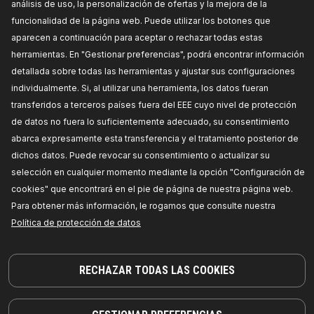
análisis de uso, la personalización de ofertas y la mejora de la
incandescente:
PX26d,
Flujo luminoso [lm]:
1500,
Número de referencia del fabricante:
106B0065,
funcionalidad de la página web. Puede utilizar los botones que
Fabricante:
RIDEX,
Números de EAN:
aparecen a continuación para aceptar o rechazar todas estas
4059191888481
Disponibilidad en stock:
herramientas. En "Gestionar preferencias", podrá encontrar información
detallada sobre todas las herramientas y ajustar sus configuraciones
PRECIO PARA DISTRIBUIDORES
individualmente. Si, al utilizar una herramienta, los datos fueran
transferidos a terceros países fuera del EEE cuyo nivel de protección
106B0070
de datos no fuera lo suficientemente adecuado, su consentimiento
abarca expresamente esta transferencia y el tratamiento posterior de
RIDEX Bombilla de carretera
Tipo de lámpara:
H1,
Tipo de luces:
Halógena,
dichos datos. Puede revocar su consentimiento o actualizar su
Potencia nominal [W]:
55,
Tensión [V]:
12,
Tipo de
selección en cualquier momento mediante la opción "Configuración de
portalámparas:
P14,5s,
Modelo de zócalo,
bombilla incandescente:
P14.5s,
Flujo luminoso
cookies" que encontrará en el pie de página de nuestra página web.
[lm]:
1550,
Número de referencia del fabricante:
Para obtener más información, le rogamos que consulte nuestra
106B0070,
Fabricante:
RIDEX,
Números de EAN:
4059191889518
Política de protección de datos
Disponibilidad en stock:
PRECIO PARA DISTRIBUIDORES
RECHAZAR TODAS LAS COOKIES
106B0085