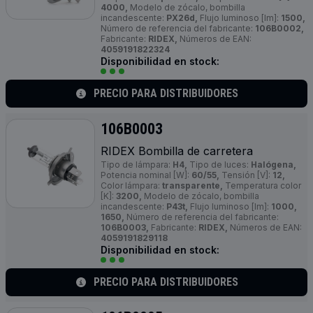
4000,
Modelo de zócalo, bombilla
incandescente:
PX26d,
Flujo luminoso [lm]:
1500,
Número de referencia del fabricante:
106B0002,
Fabricante:
RIDEX,
Números de EAN:
4059191822324
Disponibilidad en stock:
PRECIO PARA DISTRIBUIDORES
106B0003
RIDEX Bombilla de carretera
Tipo de lámpara:
H4,
Tipo de luces:
Halógena,
Potencia nominal [W]:
60/55,
Tensión [V]:
12,
Color lámpara:
transparente,
Temperatura color
[K]:
3200,
Modelo de zócalo, bombilla
incandescente:
P43t,
Flujo luminoso [lm]:
1000,
1650,
Número de referencia del fabricante:
106B0003,
Fabricante:
RIDEX,
Números de EAN:
4059191829118
Disponibilidad en stock:
PRECIO PARA DISTRIBUIDORES