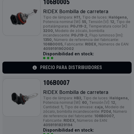
106B0005
RIDEX Bombilla de carretera
Tipo de lámpara:
H11,
Tipo de luces:
Halógena,
Potencia nominal [W]:
55,
Tensión [V]:
12,
Tipo de
portalámparas:
PGJ19-2,
Temperatura color [K]:
3200,
Modelo de zócalo, bombilla
incandescente:
PGJ19-2,
Flujo luminoso [lm]:
1350,
Número de referencia del fabricante:
106B0005,
Fabricante:
RIDEX,
Números de EAN:
4059191902002
Disponibilidad en stock:
PRECIO PARA DISTRIBUIDORES
106B0007
RIDEX Bombilla de carretera
Tipo de lámpara:
HB3,
Tipo de luces:
Halógena,
Potencia nominal [W]:
60,
Tensión [V]:
12,
Cantidad:
1,
Tipo de envase:
caja,
Modelo de
zócalo, bombilla incandescente:
P20d,
Número
de referencia del fabricante:
106B0007,
Fabricante:
RIDEX,
Números de EAN:
4059191829194
Disponibilidad en stock: