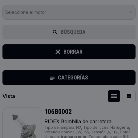
Seleccione el motor
BÚSQUEDA
BORRAR
CATEGORÍAS
Vista
106B0002
RIDEX Bombilla de carretera
Tipo de lámpara:
H7,
Tipo de luces:
Halógena,
Potencia nominal [W]:
55,
Tensión [V]:
12,
Color
lámpara:
transparente,
Temperatura color [K]: