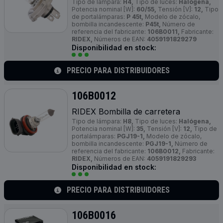
Tipo de lámpara:
H4,
Tipo de luces:
Halógena,
Potencia nominal [W]:
60/55,
Tensión [V]:
12,
Tipo
de portalámparas:
P 45t,
Modelo de zócalo,
bombilla incandescente:
P45t,
Número de
referencia del fabricante:
106B0011,
Fabricante:
RIDEX,
Números de EAN:
4059191829279
Disponibilidad en stock:
PRECIO PARA DISTRIBUIDORES
106B0012
RIDEX Bombilla de carretera
Tipo de lámpara:
H8,
Tipo de luces:
Halógena,
Potencia nominal [W]:
35,
Tensión [V]:
12,
Tipo de
portalámparas:
PGJ19-1,
Modelo de zócalo,
bombilla incandescente:
PGJ19-1,
Número de
referencia del fabricante:
106B0012,
Fabricante:
RIDEX,
Números de EAN:
4059191829293
Disponibilidad en stock:
PRECIO PARA DISTRIBUIDORES
106B0016