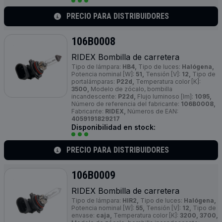
PRECIO PARA DISTRIBUIDORES
106B0008
RIDEX Bombilla de carretera
Tipo de lámpara:
HB4,
Tipo de luces:
Halógena,
Potencia nominal [W]:
51,
Tensión [V]:
12,
Tipo de
portalámparas:
P22d,
Temperatura color [K]:
3500,
Modelo de zócalo, bombilla
incandescente:
P22d,
Flujo luminoso [lm]:
1095,
Número de referencia del fabricante:
106B0008,
Fabricante:
RIDEX,
Números de EAN:
4059191829217
Disponibilidad en stock:
PRECIO PARA DISTRIBUIDORES
106B0009
RIDEX Bombilla de carretera
Tipo de lámpara:
HIR2,
Tipo de luces:
Halógena,
Potencia nominal [W]:
55,
Tensión [V]:
12,
Tipo de
envase:
caja,
Temperatura color [K]:
3200, 3700,