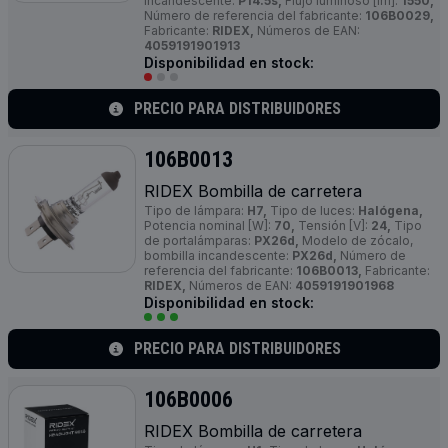
incandescente:
P14.5s,
Flujo luminoso [lm]:
1550,
Número de referencia del fabricante:
106B0029,
Fabricante:
RIDEX,
Números de EAN:
4059191901913
Disponibilidad en stock:
PRECIO PARA DISTRIBUIDORES
106B0013
RIDEX Bombilla de carretera
Tipo de lámpara:
H7,
Tipo de luces:
Halógena,
Potencia nominal [W]:
70,
Tensión [V]:
24,
Tipo
de portalámparas:
PX26d,
Modelo de zócalo,
bombilla incandescente:
PX26d,
Número de
referencia del fabricante:
106B0013,
Fabricante:
RIDEX,
Números de EAN:
4059191901968
Disponibilidad en stock:
PRECIO PARA DISTRIBUIDORES
106B0006
RIDEX Bombilla de carretera