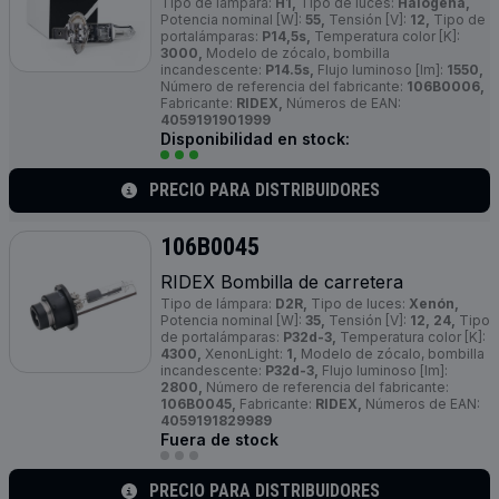
Tipo de lámpara:
H1,
Tipo de luces:
Halógena,
Potencia nominal [W]:
55,
Tensión [V]:
12,
Tipo de
portalámparas:
P14,5s,
Temperatura color [K]:
3000,
Modelo de zócalo, bombilla
incandescente:
P14.5s,
Flujo luminoso [lm]:
1550,
Número de referencia del fabricante:
106B0006,
Fabricante:
RIDEX,
Números de EAN:
4059191901999
Disponibilidad en stock:
PRECIO PARA DISTRIBUIDORES
106B0045
RIDEX Bombilla de carretera
Tipo de lámpara:
D2R,
Tipo de luces:
Xenón,
Potencia nominal [W]:
35,
Tensión [V]:
12, 24,
Tipo
de portalámparas:
P32d-3,
Temperatura color [K]:
4300,
XenonLight:
1,
Modelo de zócalo, bombilla
incandescente:
P32d-3,
Flujo luminoso [lm]:
2800,
Número de referencia del fabricante:
106B0045,
Fabricante:
RIDEX,
Números de EAN:
4059191829989
Fuera de stock
PRECIO PARA DISTRIBUIDORES