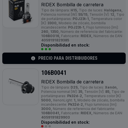
RIDEX Bombilla de carretera
Tipo de lámpara:
H15,
Tipo de luces:
Halógena,
Potencia nominal [W]:
55/15,
Tensión [V]:
12,
Tipo
de portalámparas:
PGJ23t-1,
Temperatura color
[K]:
3300,
Modelo de zócalo, bombilla
incandescente:
PGJ23t-1,
Flujo luminoso [lm]:
260, 1350,
Número de referencia del fabricante:
106B0016,
Fabricante:
RIDEX,
Números de EAN:
4059191829385
Disponibilidad en stock:
PRECIO PARA DISTRIBUIDORES
106B0041
RIDEX Bombilla de carretera
Tipo de lámpara:
D2S,
Tipo de luces:
Xenón,
Potencia nominal [W]:
35,
Tensión [V]:
85,
Tipo de
portalámparas:
Pk32d-2,
Temperatura color [K]:
5000,
XenonLight:
1,
Modelo de zócalo, bombilla
incandescente:
Pk32d-2,
Flujo luminoso [lm]:
3000,
Número de referencia del fabricante:
106B0041,
Fabricante:
RIDEX,
Números de EAN:
4059191829903
Disponibilidad en stock: