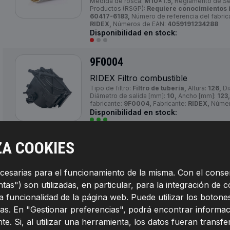
Medida de rosca:
M10x1.5,
Reglamento de Seg
Productos (RSGP):
Requiere conocimientos 
60417-6183,
Número de referencia del fabric
RIDEX,
Números de EAN:
4059191234288
Disponibilidad en stock:
9F0004
RIDEX Filtro combustible
Tipo de filtro:
Filtro de tubería,
Altura:
126,
Di
Diámetro de salida [mm]:
10,
Ancho [mm]:
123,
fabricante:
9F0004,
Fabricante:
RIDEX,
Númer
Disponibilidad en stock:
9F0020
ZA COOKIES
RIDEX Filtro combustible
Tipo de filtro:
Cartucho filtrante,
Tipo de co
ecesarias para el funcionamiento de la misma. Con el conse
Diámetro:
74,
Longitud [mm]:
124,
Medida de 
Rosca 2:
M36x1.5,
Número de referencia del f
as") son utilizadas, en particular, para la integración de c
Fabricante:
RIDEX,
Números de EAN:
4059191
la funcionalidad de la página web. Puede utilizar los boto
Disponibilidad en stock:
as. En "Gestionar preferencias", podrá encontrar informac
te. Si, al utilizar una herramienta, los datos fueran transf
9F0072