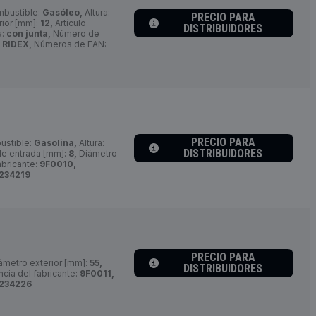
mbustible:
Gasóleo,
Altura:
PRECIO PARA
rior [mm]:
12,
Artículo
DISTRIBUIDORES
a:
con junta,
Número de
:
RIDEX,
Números de EAN:
PRECIO PARA
ustible:
Gasolina,
Altura:
DISTRIBUIDORES
e entrada [mm]:
8,
Diámetro
bricante:
9F0010,
234219
PRECIO PARA
ámetro exterior [mm]:
55,
DISTRIBUIDORES
cia del fabricante:
9F0011,
234226