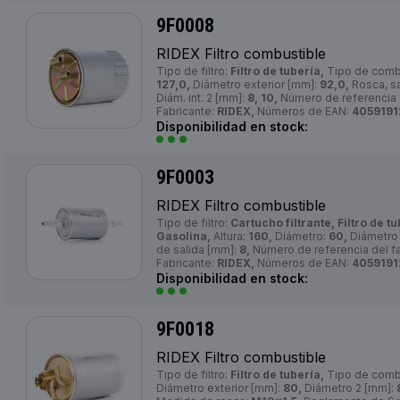
9F0008
RIDEX Filtro combustible
Tipo de filtro:
Filtro de tubería,
Tipo de comb
127,0,
Diámetro exterior [mm]:
92,0,
Rosca, sa
Diám. int. 2 [mm]:
8, 10,
Número de referencia d
Fabricante:
RIDEX,
Números de EAN:
4059191
Disponibilidad en stock:
9F0003
RIDEX Filtro combustible
Tipo de filtro:
Cartucho filtrante, Filtro de tu
Gasolina,
Altura:
160,
Diámetro:
60,
Diámetro 
de salida [mm]:
8,
Número de referencia del fa
Fabricante:
RIDEX,
Números de EAN:
4059191
Disponibilidad en stock:
9F0018
RIDEX Filtro combustible
Tipo de filtro:
Filtro de tubería,
Tipo de comb
Diámetro exterior [mm]:
80,
Diámetro 2 [mm]: