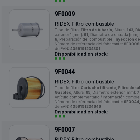
9F0009
RIDEX Filtro combustible
Tipo de filtro:
Filtro de tubería,
Altura:
143,
Di
exterior 1 [mm]:
61,
Diámetro de entrada [mm]
8,
Preparación del combustible:
Inyección de
Número de referencia del fabricante:
9F0009
de EAN:
4059191234301
Disponibilidad en stock:
9F0044
RIDEX Filtro combustible
Tipo de filtro:
Cartucho filtrante, Filtro de tu
Gasóleo,
Altura:
65,
Diámetro exterior [mm]:
7
Artículo complementario / Información compl
Número de referencia del fabricante:
9F0044
de EAN:
4059191234646
Disponibilidad en stock:
9F0007
RIDEX Filtro combustible