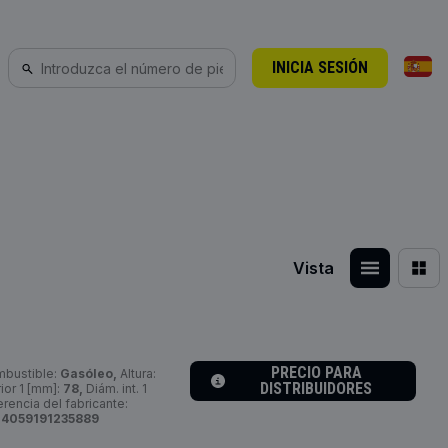
INICIA SESIÓN
Vista
PRECIO PARA
mbustible:
Gasóleo,
Altura:
DISTRIBUIDORES
ior 1 [mm]:
78,
Diám. int. 1
encia del fabricante:
:
4059191235889