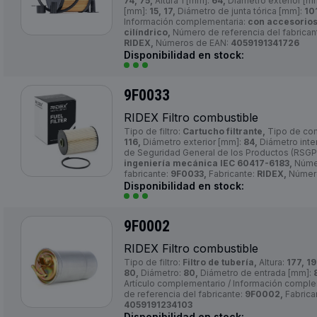
74, 75,
Altura 1 [mm]:
64,
Diámetro exterior [m
[mm]:
15, 17,
Diámetro de junta tórica [mm]:
10
Información complementaria:
con accesorios,
cilíndrico,
Número de referencia del fabrican
RIDEX,
Números de EAN:
4059191341726
Disponibilidad en stock:
9F0033
RIDEX Filtro combustible
Tipo de filtro:
Cartucho filtrante,
Tipo de co
116,
Diámetro exterior [mm]:
84,
Diámetro inte
de Seguridad General de los Productos (RSGP
ingeniería mecánica IEC 60417-6183,
Númer
fabricante:
9F0033,
Fabricante:
RIDEX,
Númer
Disponibilidad en stock:
9F0002
RIDEX Filtro combustible
Tipo de filtro:
Filtro de tubería,
Altura:
177, 19
80,
Diámetro:
80,
Diámetro de entrada [mm]:
Artículo complementario / Información compl
de referencia del fabricante:
9F0002,
Fabrica
4059191234103
Disponibilidad en stock: