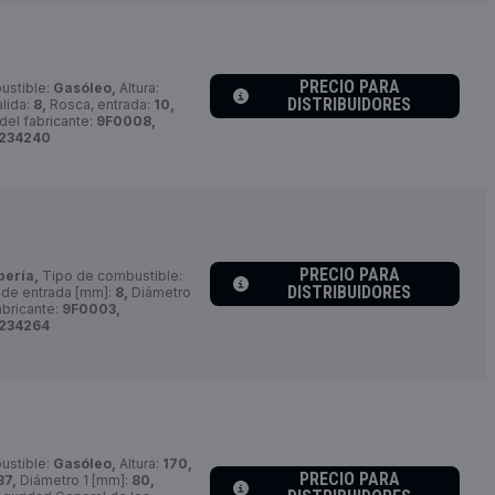
PRECIO PARA
ustible:
Gasóleo,
Altura:
DISTRIBUIDORES
lida:
8,
Rosca, entrada:
10,
el fabricante:
9F0008,
234240
PRECIO PARA
bería,
Tipo de combustible:
DISTRIBUIDORES
de entrada [mm]:
8,
Diámetro
bricante:
9F0003,
234264
ustible:
Gasóleo,
Altura:
170,
PRECIO PARA
87,
Diámetro 1 [mm]:
80,