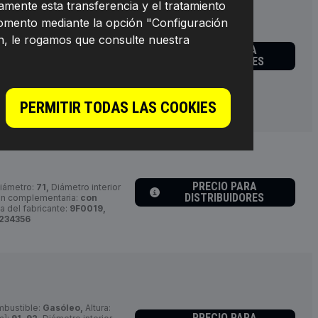
mente esta transferencia y el tratamiento
momento mediante la opción "Configuración
scable, con conexión para
n, le rogamos que consulte nuestra
eo,
Altura:
138,7, 140,
PRECIO PARA
lida:
3/4-16 UNF-2B,
Rosca,
DISTRIBUIDORES
m]:
56,5,
Artículo
 2:
con junta tórica,
Peso
eferencia del fabricante:
:
4059191234332
PERMITIR TODAS LAS COOKIES
PRECIO PARA
iámetro:
71,
Diámetro interior
DISTRIBUIDORES
ión complementaria:
con
 del fabricante:
9F0019,
234356
mbustible:
Gasóleo,
Altura:
PRECIO PARA