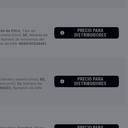
PRECIO PARA
ón de filtro,
Tipo de
DISTRIBUIDORES
xterior [mm]:
90,
Medida de
Número de referencia del
s de EAN:
4059191234431
PRECIO PARA
Diámetro exterior [mm]:
89,
DISTRIBUIDORES
lida [mm]:
10,
Número de
RIDEX,
Números de EAN:
PRECIO PARA
mbustible:
Gasóleo,
Altura: