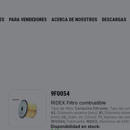
ES
PARA VENDEDORES
ACERCA DE NOSOTROS
DESCARGAS
9F0054
RIDEX Filtro combustible
Tipo de filtro:
Cartucho filtrante,
Tipo de co
62,
Diámetro exterior [mm]:
81,
Diámetro exter
[mm]:
20,
Diám. int. 2 [mm]:
71,
Número de refer
9F0054,
Fabricante:
RIDEX,
Números de EAN
Disponibilidad en stock: