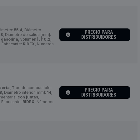
ámetro:
55,4,
Diámetro
PRECIO PARA
:
8,
Diámetro de salida [mm]:
DISTRIBUIDORES
 gasolina,
volumen [L]:
0,2,
,
Fabricante:
RIDEX,
Números
bería,
Tipo de combustible:
PRECIO PARA
8,
Diámetro interior [mm]:
14,
DISTRIBUIDORES
ementaria:
con juntas,
,
Fabricante:
RIDEX,
Números