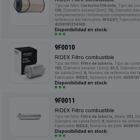
Tipo de filtro:
Cartucho filtrante,
Tipo de co
136,
Diámetro exterior [mm]:
78,
Diámetro inte
complementario / Información complementari
referencia del fabricante:
9F0007,
Fabricante
4059191234189
Disponibilidad en stock:
9F0010
RIDEX Filtro combustible
Tipo de filtro:
Filtro de tubería,
Tipo de comb
165,
Diámetro exterior 1 [mm]:
81,5,
Diámetro d
de salida [mm]:
8,
Número de referencia del fa
Fabricante:
RIDEX,
Números de EAN:
4059191
Disponibilidad en stock:
9F0011
RIDEX Filtro combustible
Tipo de filtro:
Filtro de tubería,
Altura:
251,
Di
Diámetro de salida [mm]:
9,
Número de referen
Fabricante:
RIDEX,
Números de EAN:
4059191
Disponibilidad en stock: