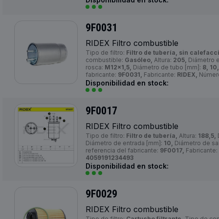
9F0031
RIDEX Filtro combustible
Tipo de filtro:
Filtro de tubería, sin calefacci
combustible:
Gasóleo,
Altura:
205,
Diámetro e
rosca:
M12x1,5,
Diámetro de tubo [mm]:
8, 10,
fabricante:
9F0031,
Fabricante:
RIDEX,
Número
Disponibilidad en stock:
9F0017
RIDEX Filtro combustible
Tipo de filtro:
Filtro de tubería,
Altura:
188,5,
Diámetro de entrada [mm]:
10,
Diámetro de sa
referencia del fabricante:
9F0017,
Fabricante:
4059191234493
Disponibilidad en stock:
9F0029
RIDEX Filtro combustible
Tipo de filtro:
Cartucho filtrante,
Tipo de co