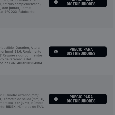
m]:
91, 92,
Diámetro interior
DISTRIBUIDORES
1,
Artículo complementario /
 con juntas,
Forma:
te:
9F0023,
Fabricante:
mbustible:
Gasóleo,
Altura:
PRECIO PARA
rior [mm]:
21.6,
Reglamento
DISTRIBUIDORES
):
Requiere conocimientos
o de referencia del
os de EAN:
4059191234394
7,
Diámetro exterior [mm]:
PRECIO PARA
8,
Diámetro de salida [mm]:
8,
DISTRIBUIDORES
ementaria:
con junta,
Número
nte:
RIDEX,
Números de EAN: