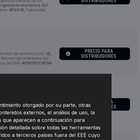
DISTRIBUIDORES
uridad General de los
ingeniería mecánica IEC
ante:
9F0018,
Fabricante:
PRECIO PARA
ámetro de entrada [mm]:
10,
DISTRIBUIDORES
Número de referencia del
os de EAN:
4059191234158
PRECIO PARA
mbustible:
Gasóleo,
ntimiento otorgado por su parte, otras
DISTRIBUIDORES
rosca:
3/4\"-16 UNF-2B,
abricante:
9F0020,
ontenidos externos, el análisis de uso, la
234318
nes que aparecen a continuación para
ión detallada sobre todas las herramientas
eridos a terceros países fuera del EEE cuyo