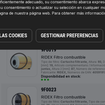
suficientemente adecuado, su consentimiento abarca expresa
RIDEX Filtro combustible
su consentimiento o actualizar su selección en cualquier 
Tipo de filtro:
Filtro de tubería, Filtro enro
página de nuestra página web. Para obtener más informació
sensor de agua,
Tipo de combustible:
Gasól
Diámetro:
86,
Diámetro 2 [mm]:
62,5,
Rosca, sa
entrada:
M36X1.5,
Diámetro de junta tórica [m
complementario / información complementaria
neto [g]:
403,
Par apriete [Nm]:
14,
Número de r
9F0072,
Fabricante:
RIDEX,
Números de EAN
LAS COOKIES
GESTIONAR PREFERENCIAS
Fuera de stock
9F0019
RIDEX Filtro combustible
Tipo de filtro:
Cartucho filtrante,
Altura:
93,
D
[mm]:
19,
Artículo complementario / Informac
juntas,
Altura 2 [mm]:
87,
Número de referencia
Fabricante:
RIDEX,
Números de EAN:
4059191
Disponibilidad en stock:
9F0023
RIDEX Filtro combustible
Tipo de filtro:
Cartucho filtrante,
Tipo de co