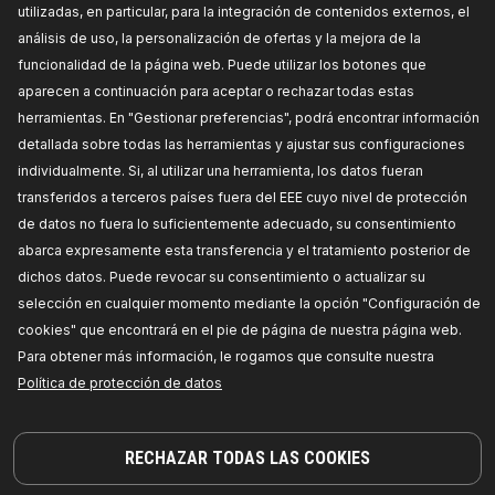
utilizadas, en particular, para la integración de contenidos externos, el
PRECIO PARA DISTRIBUIDORES
análisis de uso, la personalización de ofertas y la mejora de la
funcionalidad de la página web. Puede utilizar los botones que
771R0201
aparecen a continuación para aceptar o rechazar todas estas
herramientas. En "Gestionar preferencias", podrá encontrar información
RIDEX Juego de reparación,
detallada sobre todas las herramientas y ajustar sus configuraciones
suspensión de ruedas
individualmente. Si, al utilizar una herramienta, los datos fueran
Lado de montaje:
Eje delantero, derecha, Eje
delantero, izquierda, debajo,
Altura:
48,
transferidos a terceros países fuera del EEE cuyo nivel de protección
Diámetro interior [mm]:
16,
Diámetro exterior
de datos no fuera lo suficientemente adecuado, su consentimiento
[mm]:
65,
Artículo complementario / Información
complementaria:
con accesorios,
Unidad de
abarca expresamente esta transferencia y el tratamiento posterior de
cantidad:
Kit,
Número de referencia del
fabricante:
771R0201,
Fabricante:
RIDEX,
dichos datos. Puede revocar su consentimiento o actualizar su
Números de EAN:
4066423462500
selección en cualquier momento mediante la opción "Configuración de
Disponibilidad en stock:
cookies" que encontrará en el pie de página de nuestra página web.
Para obtener más información, le rogamos que consulte nuestra
PRECIO PARA DISTRIBUIDORES
Política de protección de datos
1597M0002
RIDEX Juego de montaje, barra
RECHAZAR TODAS LAS COOKIES
oscilante