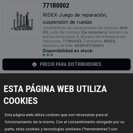
771R0002
RIDEX Juego de reparación,
suspensión de ruedas
Variante/línea de equipamiento de vehículo:
Bolt
Kit,
Lado de montaje:
Eje delantero,
Número de
piezas necesarias:
1,
Número de referencia del
fabricante:
771R0002,
Fabricante:
RIDEX,
Números de EAN:
4059191735600
Disponibilidad en stock:
PRECIO PARA DISTRIBUIDORES
771R0172
ESTA PÁGINA WEB UTILIZA
RIDEX Juego de reparación,
suspensión de ruedas
COOKIES
Lado de montaje:
Eje delantero,
Tipo de
dirección:
para brazo oscilante transversal,
Unidad de cantidad:
Kit,
Profundidad de embalaje
Esta página web utiliza cookies que son necesarias para el
[cm]:
13,
Número de referencia del fabricante:
771R0172,
Fabricante:
RIDEX,
Números de EAN:
funcionamiento de la misma. Con el consentimiento otorgado por su
4066423219050
Disponibilidad en stock:
parte, otras cookies y tecnologías similares ("herramientas") son