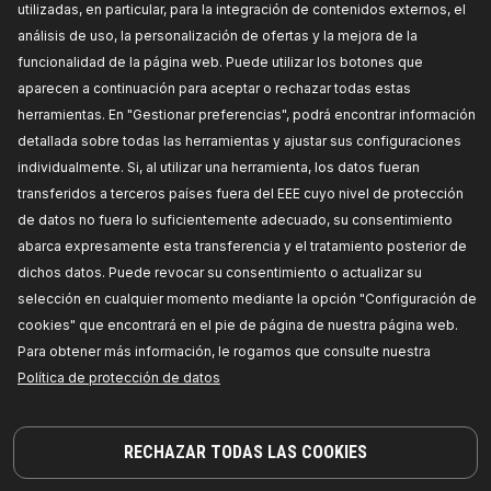
utilizadas, en particular, para la integración de contenidos externos, el
análisis de uso, la personalización de ofertas y la mejora de la
Unidad de control del
Bomba de circulación
funcionalidad de la página web. Puede utilizar los botones que
ventilador del radiador
de agua, calefacción
aparecen a continuación para aceptar o rechazar todas estas
auxiliar
herramientas. En "Gestionar preferencias", podrá encontrar información
detallada sobre todas las herramientas y ajustar sus configuraciones
individualmente. Si, al utilizar una herramienta, los datos fueran
transferidos a terceros países fuera del EEE cuyo nivel de protección
de datos no fuera lo suficientemente adecuado, su consentimiento
abarca expresamente esta transferencia y el tratamiento posterior de
dichos datos. Puede revocar su consentimiento o actualizar su
selección en cualquier momento mediante la opción "Configuración de
cookies" que encontrará en el pie de página de nuestra página web.
Depósito
Brida de refrigerante
Para obtener más información, le rogamos que consulte nuestra
compensación,
Política de protección de datos
refrigerante
RECHAZAR TODAS LAS COOKIES