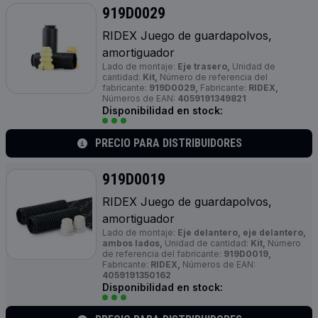
919D0029
RIDEX Juego de guardapolvos,
amortiguador
Lado de montaje:
Eje trasero,
Unidad de
cantidad:
Kit,
Número de referencia del
fabricante:
919D0029,
Fabricante:
RIDEX,
Números de EAN:
4059191349821
Disponibilidad en stock:
PRECIO PARA DISTRIBUIDORES
919D0019
RIDEX Juego de guardapolvos,
amortiguador
Lado de montaje:
Eje delantero, eje delantero,
ambos lados,
Unidad de cantidad:
Kit,
Número
de referencia del fabricante:
919D0019,
Fabricante:
RIDEX,
Números de EAN:
4059191350162
Disponibilidad en stock: