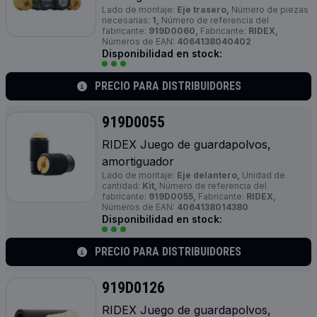
Lado de montaje:
Eje trasero,
Número de piezas
necesarias:
1,
Número de referencia del
fabricante:
919D0060,
Fabricante:
RIDEX,
Números de EAN:
4064138040402
Disponibilidad en stock:
PRECIO PARA DISTRIBUIDORES
919D0055
RIDEX Juego de guardapolvos,
amortiguador
Lado de montaje:
Eje delantero,
Unidad de
cantidad:
Kit,
Número de referencia del
fabricante:
919D0055,
Fabricante:
RIDEX,
Números de EAN:
4064138014380
Disponibilidad en stock:
PRECIO PARA DISTRIBUIDORES
919D0126
RIDEX Juego de guardapolvos,