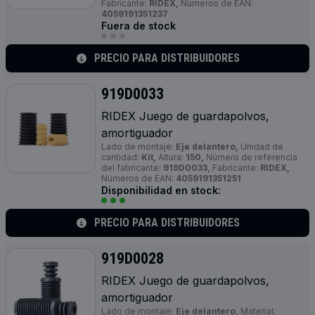
Fabricante:
RIDEX,
Números de EAN:
4059191351237
Fuera de stock
PRECIO PARA DISTRIBUIDORES
919D0033
RIDEX Juego de guardapolvos,
amortiguador
Lado de montaje:
Eje delantero,
Unidad de
cantidad:
Kit,
Altura:
150,
Número de referencia
del fabricante:
919D0033,
Fabricante:
RIDEX,
Números de EAN:
4059191351251
Disponibilidad en stock:
PRECIO PARA DISTRIBUIDORES
919D0028
RIDEX Juego de guardapolvos,
amortiguador
Lado de montaje:
Eje delantero,
Material: