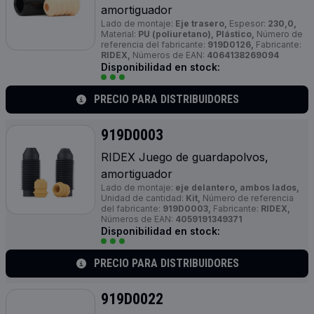
amortiguador
Lado de montaje:
Eje trasero,
Espesor:
230,0,
Material:
PU (poliuretano), Plástico,
Número de
referencia del fabricante:
919D0126,
Fabricante:
RIDEX,
Números de EAN:
4064138269094
Disponibilidad en stock:
PRECIO PARA DISTRIBUIDORES
919D0003
RIDEX Juego de guardapolvos,
amortiguador
Lado de montaje:
eje delantero, ambos lados,
Unidad de cantidad:
Kit,
Número de referencia
del fabricante:
919D0003,
Fabricante:
RIDEX,
Números de EAN:
4059191349371
Disponibilidad en stock:
PRECIO PARA DISTRIBUIDORES
919D0022