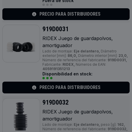
Fuera de stock
PRECIO PARA DISTRIBUIDORES
919D0031
RIDEX Juego de guardapolvos,
amortiguador
Lado de montaje:
Eje delantero,
Diámetro
exterior [mm]:
86,0,
Diámetro interior [mm]:
23,0,
Número de referencia del fabricante:
919D0031,
Fabricante:
RIDEX,
Números de EAN:
4059191351213
Disponibilidad en stock:
PRECIO PARA DISTRIBUIDORES
919D0032
RIDEX Juego de guardapolvos,
amortiguador
Lado de montaje:
Eje delantero,
peso [g]:
162,
Número de referencia del fabricante:
919D0032,