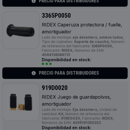
PRECIO PARA DISTRIBUIDORES
3365P0050
RIDEX Caperuza protectora / fuelle,
amortiguador
Lado de montaje:
eje delantero, ambos lados,
Tipo de cojinetes:
Soporte de caucho,
Número
de referencia del fabricante:
3365P0050,
Fabricante:
RIDEX,
Números de EAN:
4064138366731
Disponibilidad en stock:
PRECIO PARA DISTRIBUIDORES
919D0020
RIDEX Juego de guardapolvos,
amortiguador
Lado de montaje:
Eje delantero,
Unidad de
cantidad:
Kit,
Número de referencia del
fabricante:
919D0020,
Fabricante:
RIDEX,
Números de EAN:
4059191350322
Disponibilidad en stock: