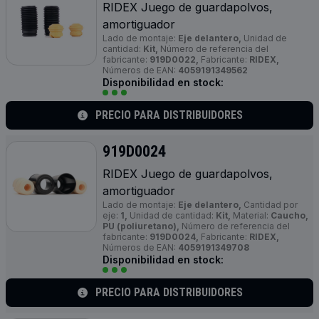
RIDEX Juego de guardapolvos,
amortiguador
Lado de montaje:
Eje delantero,
Unidad de
cantidad:
Kit,
Número de referencia del
fabricante:
919D0022,
Fabricante:
RIDEX,
Números de EAN:
4059191349562
Disponibilidad en stock:
PRECIO PARA DISTRIBUIDORES
919D0024
RIDEX Juego de guardapolvos,
amortiguador
Lado de montaje:
Eje delantero,
Cantidad por
eje:
1,
Unidad de cantidad:
Kit,
Material:
Caucho,
PU (poliuretano),
Número de referencia del
fabricante:
919D0024,
Fabricante:
RIDEX,
Números de EAN:
4059191349708
Disponibilidad en stock:
PRECIO PARA DISTRIBUIDORES