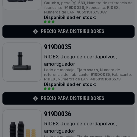
Caucho,
peso [g]:
563,
Número de referencia del
fabricante:
919D0028,
Fabricante:
RIDEX,
Números de EAN:
4059191673087
Disponibilidad en stock:
PRECIO PARA DISTRIBUIDORES
919D0035
RIDEX Juego de guardapolvos,
amortiguador
Lado de montaje:
Eje trasero,
Número de
referencia del fabricante:
919D0035,
Fabricante:
RIDEX,
Números de EAN:
4059191606573
Disponibilidad en stock:
PRECIO PARA DISTRIBUIDORES
919D0036
RIDEX Juego de guardapolvos,
amortiguador
Lado de montaje:
Eje delantero,
Altura de tope