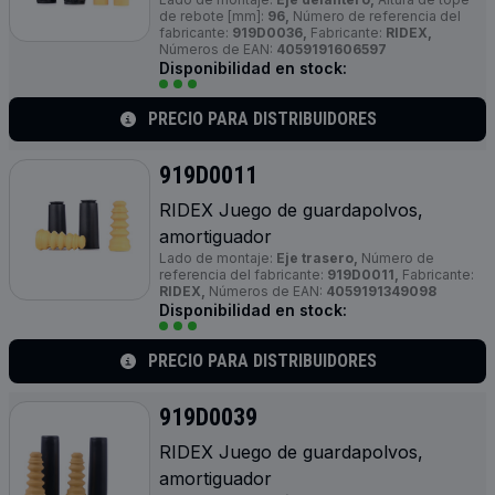
de rebote [mm]:
96,
Número de referencia del
fabricante:
919D0036,
Fabricante:
RIDEX,
Números de EAN:
4059191606597
Disponibilidad en stock:
PRECIO PARA DISTRIBUIDORES
919D0011
RIDEX Juego de guardapolvos,
amortiguador
Lado de montaje:
Eje trasero,
Número de
referencia del fabricante:
919D0011,
Fabricante:
RIDEX,
Números de EAN:
4059191349098
Disponibilidad en stock:
PRECIO PARA DISTRIBUIDORES
919D0039
RIDEX Juego de guardapolvos,
amortiguador