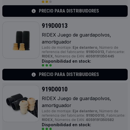
PRECIO PARA DISTRIBUIDORES
919D0013
RIDEX Juego de guardapolvos,
amortiguador
Lado de montaje:
Eje delantero,
Número de
referencia del fabricante:
919D0013,
Fabricante:
RIDEX,
Números de EAN:
4059191350445
Disponibilidad en stock:
PRECIO PARA DISTRIBUIDORES
919D0010
RIDEX Juego de guardapolvos,
amortiguador
Lado de montaje:
Eje delantero,
Número de
referencia del fabricante:
919D0010,
Fabricante:
RIDEX,
Números de EAN:
4059191350582
Disponibilidad en stock: