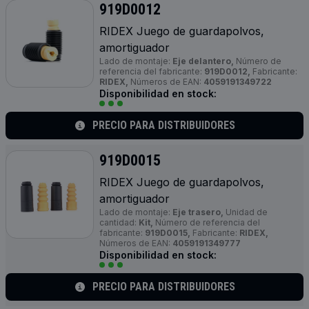
919D0012
RIDEX Juego de guardapolvos,
amortiguador
Lado de montaje:
Eje delantero,
Número de
referencia del fabricante:
919D0012,
Fabricante:
RIDEX,
Números de EAN:
4059191349722
Disponibilidad en stock:
PRECIO PARA DISTRIBUIDORES
919D0015
RIDEX Juego de guardapolvos,
amortiguador
Lado de montaje:
Eje trasero,
Unidad de
cantidad:
Kit,
Número de referencia del
fabricante:
919D0015,
Fabricante:
RIDEX,
Números de EAN:
4059191349777
Disponibilidad en stock:
PRECIO PARA DISTRIBUIDORES