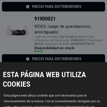
PRECIO PARA DISTRIBUIDORES
919D0021
RIDEX Juego de guardapolvos,
amortiguador
Lado de montaje:
Eje trasero,
Número de
referencia del fabricante:
919D0021,
Fabricante:
RIDEX,
Números de EAN:
4059191673070
Disponibilidad en stock:
PRECIO PARA DISTRIBUIDORES
919D0014
ESTA PÁGINA WEB UTILIZA
RIDEX Juego de guardapolvos,
COOKIES
amortiguador
Lado de montaje:
Eje trasero,
Número de
referencia del fabricante:
919D0014,
Fabricante:
Esta página web utiliza cookies que son necesarias para el
RIDEX,
Números de EAN:
4059191350919
Disponibilidad en stock:
funcionamiento de la misma. Con el consentimiento otorgado por su
parte, otras cookies y tecnologías similares ("herramientas") son