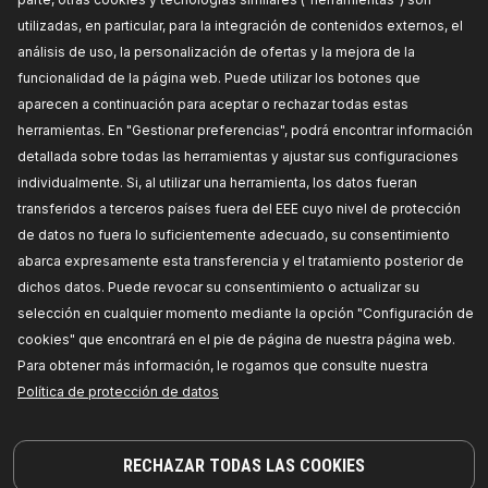
PRECIO PARA DISTRIBUIDORES
utilizadas, en particular, para la integración de contenidos externos, el
análisis de uso, la personalización de ofertas y la mejora de la
919D0006
funcionalidad de la página web. Puede utilizar los botones que
aparecen a continuación para aceptar o rechazar todas estas
RIDEX Juego de guardapolvos,
herramientas. En "Gestionar preferencias", podrá encontrar información
amortiguador
detallada sobre todas las herramientas y ajustar sus configuraciones
Lado de montaje:
Eje delantero,
Unidad de
cantidad:
Kit,
Diámetro exterior [mm]:
58,0,
individualmente. Si, al utilizar una herramienta, los datos fueran
Diámetro interior [mm]:
10,0,
Longitud [mm]:
162,
Número de referencia del fabricante:
919D0006,
transferidos a terceros países fuera del EEE cuyo nivel de protección
Fabricante:
RIDEX,
Números de EAN:
de datos no fuera lo suficientemente adecuado, su consentimiento
4059191351084
Disponibilidad en stock:
abarca expresamente esta transferencia y el tratamiento posterior de
dichos datos. Puede revocar su consentimiento o actualizar su
PRECIO PARA DISTRIBUIDORES
selección en cualquier momento mediante la opción "Configuración de
cookies" que encontrará en el pie de página de nuestra página web.
919D0042
Para obtener más información, le rogamos que consulte nuestra
Política de protección de datos
RIDEX Juego de guardapolvos,
amortiguador
Lado de montaje:
Eje delantero,
Número de
referencia del fabricante:
919D0042,
Fabricante:
RECHAZAR TODAS LAS COOKIES
RIDEX,
Números de EAN:
4059191787869