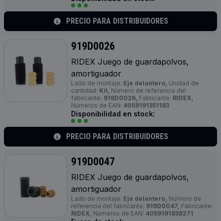
PRECIO PARA DISTRIBUIDORES
919D0026
RIDEX Juego de guardapolvos,
amortiguador
Lado de montaje:
Eje delantero,
Unidad de
cantidad:
Kit,
Número de referencia del
fabricante:
919D0026,
Fabricante:
RIDEX,
Números de EAN:
4059191351183
Disponibilidad en stock:
PRECIO PARA DISTRIBUIDORES
919D0047
RIDEX Juego de guardapolvos,
amortiguador
Lado de montaje:
Eje delantero,
Número de
referencia del fabricante:
919D0047,
Fabricante:
RIDEX,
Números de EAN:
4059191838271