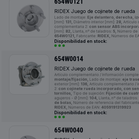
654W0121
RIDEX Juego de cojinete de rueda
Lado de montaje:
Eje delantero, derecha, iz
[mm]:
131,
Diámetro interior [mm]:
28,
Artículo
complementaria 2:
con sensor ABS incorpora
[mm]:
82,
Llanta, nº de taladros:
5,
Número de r
654W0121,
Fabricante:
RIDEX,
Números de E
Disponibilidad en stock:
654W0014
RIDEX Juego de cojinete de rueda
Artículo complementario / Información compl
montaje/fijación,
Lado de montaje:
eje tras
exterior [mm]:
136,
Artículo complementario / 
2:
con cojinete rueda incorporado, con se
tornillos,
Tipo de sujeción:
Fijación de cuat
agujeros - Ø [mm]:
104,
Llanta, nº de taladros:
de bolas,
Número de referencia del fabricant
RIDEX,
Números de EAN:
4059191319923
Disponibilidad en stock:
654W0040