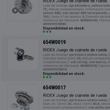
RIDEX Juego de cojinete de rueda
Lado de montaje:
eje delantero, ambos lado
72,
Artículo complementario / información co
sensor ABS, con sensor ABS incorporado,
c
100,
Llanta, nº de taladros:
5,
Diámetro de bri
referencia del fabricante:
654W0040,
Fabrica
4059191319961
Disponibilidad en stock:
654W0019
RIDEX Juego de cojinete de rueda
Lado de montaje:
eje trasero ambos lados,
D
Diámetro interior [mm]:
29,
Artículo complemen
complementaria 2:
con circlip, con tuerca,
A
referencia del fabricante:
654W0019,
Fabrica
4059191319978
Disponibilidad en stock:
654W0017
RIDEX Juego de cojinete de rueda
Lado de montaje:
eje trasero ambos lados,
D
Diám. int. 1 [mm]:
30,
Altura 1 [mm]:
63,6,
Artícu
información complementaria 2:
con anillo se