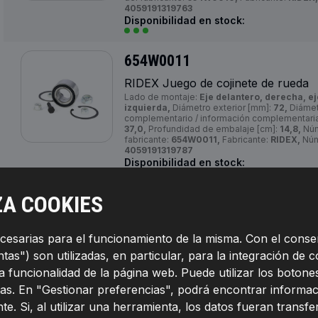
4059191319763
Disponibilidad en stock:
654W0011
RIDEX Juego de cojinete de rueda
Lado de montaje:
Eje delantero, derecha, e
izquierda,
Diámetro exterior [mm]:
72,
Diámetr
complementario / información complementaria
37,0,
Profundidad de embalaje [cm]:
14,8,
Núm
fabricante:
654W0011,
Fabricante:
RIDEX,
Núm
4059191319787
Disponibilidad en stock:
ZA COOKIES
654W0013
RIDEX Juego de cojinete de rueda
ecesarias para el funcionamiento de la misma. Con el conse
Lado de montaje:
eje delantero, ambos lado
135,7,
Diámetro interior [mm]:
28,
Artículo com
as") son utilizadas, en particular, para la integración de c
complementaria 2:
con tornillos,
Medida de r
la funcionalidad de la página web. Puede utilizar los boto
piezas necesarias:
2,
Ancho [mm]:
82,
Distanci
[mm]:
108,
Llanta, nº de taladros:
5,
Diámetro d
as. En "Gestionar preferencias", podrá encontrar informac
[kg]:
3,02,
Número de referencia del fabricant
RIDEX,
Números de EAN:
4059191319800
te. Si, al utilizar una herramienta, los datos fueran transf
Disponibilidad en stock: