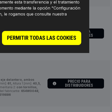
mente esta transferencia y el tratamiento
momento mediante la opción "Configuración
n, le rogamos que consulte nuestra
iámetro exterior 1 [mm]:
rtículo complementario /
PRECIO PARA
nsor magnético
DISTRIBUIDORES
PERMITIR TODAS LAS COOKIES
ta grasa, con tornillo,
aladros de sujeción [mm]:
112,
el fabricante:
654W0020,
319848
, eje delantero, ambos
PRECIO PARA
 [mm]:
61,
Altura 1 [mm]:
40,5,
DISTRIBUIDORES
mentaria 2:
con tornillos,
el fabricante:
654W0048,
319886