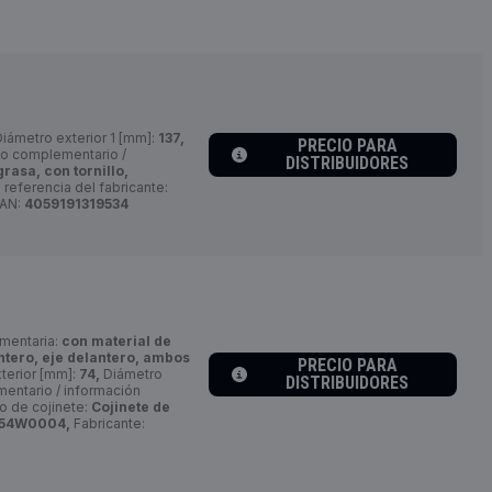
iámetro exterior 1 [mm]:
137,
PRECIO PARA
lo complementario /
DISTRIBUIDORES
rasa, con tornillo,
eferencia del fabricante:
EAN:
4059191319534
ementaria:
con material de
ntero, eje delantero, ambos
PRECIO PARA
terior [mm]:
74,
Diámetro
DISTRIBUIDORES
entario / información
o de cojinete:
Cojinete de
54W0004,
Fabricante: