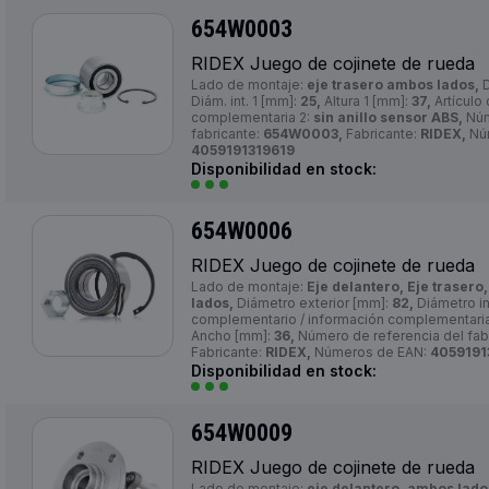
654W0003
RIDEX Juego de cojinete de rueda
Lado de montaje:
eje trasero ambos lados,
D
Diám. int. 1 [mm]:
25,
Altura 1 [mm]:
37,
Artículo
complementaria 2:
sin anillo sensor ABS,
Núm
fabricante:
654W0003,
Fabricante:
RIDEX,
Nú
4059191319619
Disponibilidad en stock:
654W0006
RIDEX Juego de cojinete de rueda
Lado de montaje:
Eje delantero, Eje trasero
lados,
Diámetro exterior [mm]:
82,
Diámetro in
complementario / información complementaria
Ancho [mm]:
36,
Número de referencia del fab
Fabricante:
RIDEX,
Números de EAN:
4059191
Disponibilidad en stock:
654W0009
RIDEX Juego de cojinete de rueda
Lado de montaje:
eje delantero, ambos lado