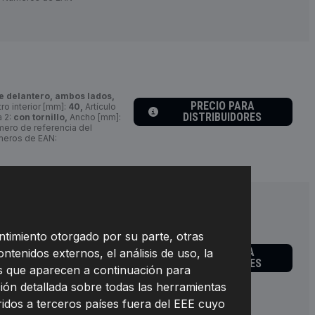
je delantero, ambos lados,
PRECIO PARA
o interior [mm]:
40,
Artículo
DISTRIBUIDORES
 2:
con tornillo,
Ancho [mm]:
ero de referencia del
eros de EAN:
ntimiento otorgado por su parte, otras
s,
Diámetro exterior [mm]:
plementario / información
PRECIO PARA
ontenidos externos, el análisis de uso, la
osca:
M14x1,5,
Número de
DISTRIBUIDORES
nes que aparecen a continuación para
a de los taladros de sujeción
e brida [mm]:
136,
peso neto
ión detallada sobre todas las herramientas
e:
654W0013,
Fabricante:
eridos a terceros países fuera del EEE cuyo