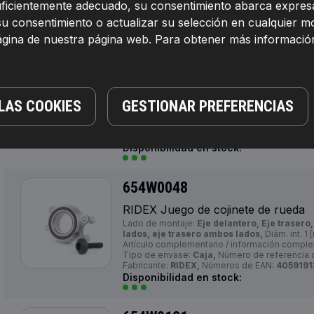
suficientemente adecuado, su consentimiento abarca expresa
su consentimiento o actualizar su selección en cualquier 
654W0020
página de nuestra página web. Para obtener más informació
RIDEX Juego de cojinete de rueda
Lado de montaje:
eje trasero ambos lados,
D
136,5,
Diám. int. 1 [mm]:
30,
Altura 1 [mm]:
66,
A
información complementaria 2:
con anillo se
LAS COOKIES
GESTIONAR PREFERENCIAS
incorporado, con cojinete rueda, con cubier
Medida de rosca:
M14x1,5,
Distancia de los t
Tipo de envase:
Caja,
Número de referencia d
Fabricante:
RIDEX,
Números de EAN:
4059191
Disponibilidad en stock:
654W0048
RIDEX Juego de cojinete de rueda
Lado de montaje:
Eje delantero, Eje trasero
lados, eje trasero ambos lados,
Diám. int. 1
Artículo complementario / información comple
Tipo de envase:
Caja,
Número de referencia d
Fabricante:
RIDEX,
Números de EAN:
4059191
Disponibilidad en stock: