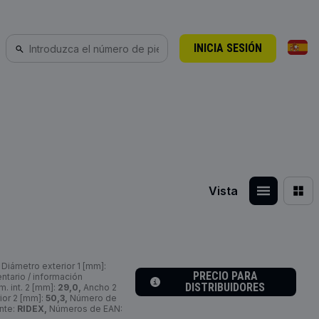
INICIA SESIÓN
Vista
Diámetro exterior 1 [mm]:
PRECIO PARA
tario / información
DISTRIBUIDORES
. int. 2 [mm]:
29,0,
Ancho 2
ior 2 [mm]:
50,3,
Número de
nte:
RIDEX,
Números de EAN: