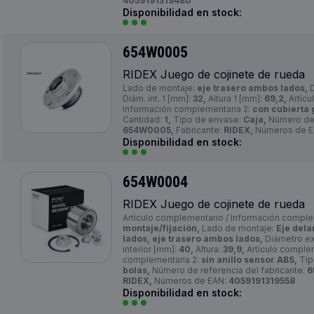
4059191319480
Disponibilidad en stock:
654W0005
RIDEX Juego de cojinete de rueda
Lado de montaje:
eje trasero ambos lados,
D
Diám. int. 1 [mm]:
32,
Altura 1 [mm]:
69,2,
Artícu
información complementaria 2:
con cubierta g
Cantidad:
1,
Tipo de envase:
Caja,
Número de r
654W0005,
Fabricante:
RIDEX,
Números de 
Disponibilidad en stock:
654W0004
RIDEX Juego de cojinete de rueda
Artículo complementario / Información compl
montaje/fijación,
Lado de montaje:
Eje dela
lados, eje trasero ambos lados,
Diámetro ex
interior [mm]:
40,
Altura:
39,9,
Artículo complem
complementaria 2:
sin anillo sensor ABS,
Tip
bolas,
Número de referencia del fabricante:
6
RIDEX,
Números de EAN:
4059191319558
Disponibilidad en stock: