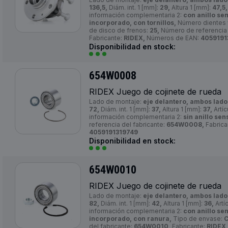
136,5,
Diám. int. 1 [mm]:
29,
Altura 1 [mm]:
47,5,
información complementaria 2:
con anillo se
incorporado, con tornillos,
Número dientes 
de disco de frenos:
25,
Número de referencia 
Fabricante:
RIDEX,
Números de EAN:
4059191
Disponibilidad en stock:
654W0008
RIDEX Juego de cojinete de rueda
Lado de montaje:
eje delantero, ambos lado
72,
Diám. int. 1 [mm]:
37,
Altura 1 [mm]:
37,
Artíc
información complementaria 2:
sin anillo sen
referencia del fabricante:
654W0008,
Fabrica
4059191319749
Disponibilidad en stock:
654W0010
RIDEX Juego de cojinete de rueda
Lado de montaje:
eje delantero, ambos lado
82,
Diám. int. 1 [mm]:
42,
Altura 1 [mm]:
36,
Artí
información complementaria 2:
con anillo se
incorporado, con ranura,
Tipo de envase:
C
del fabricante:
654W0010,
Fabricante:
RIDEX,