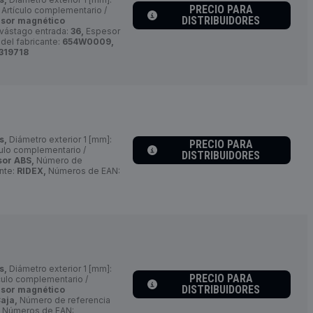
PRECIO PARA
Artículo complementario /
DISTRIBUIDORES
nsor magnético
vástago entrada:
36,
Espesor
del fabricante:
654W0009,
319718
s,
Diámetro exterior 1 [mm]:
PRECIO PARA
ulo complementario /
DISTRIBUIDORES
sor ABS,
Número de
nte:
RIDEX,
Números de EAN:
s,
Diámetro exterior 1 [mm]:
PRECIO PARA
culo complementario /
DISTRIBUIDORES
nsor magnético
aja,
Número de referencia
Números de EAN: