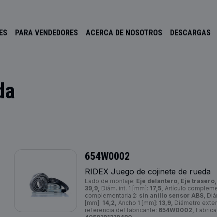
ES
PARA VENDEDORES
ACERCA DE NOSOTROS
DESCARGAS
da
654W0002
RIDEX Juego de cojinete de rueda
Lado de montaje:
Eje delantero, Eje trasero,
39,9,
Diám. int. 1 [mm]:
17,5,
Artículo complemen
complementaria 2:
sin anillo sensor ABS,
Diám
[mm]:
14,2,
Ancho 1 [mm]:
13,9,
Diámetro exter
referencia del fabricante:
654W0002,
Fabrica