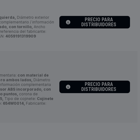
quierda,
Diámetro exterior
PRECIO PARA
 complementario / información
DISTRIBUIDORES
do, con tornillo,
Ancho
eferencia del fabricante:
AN:
4059191319909
ementaria:
con material de
ero ambos lados,
Diámetro
PRECIO PARA
información complementaria
DISTRIBUIDORES
nsor ABS incorporado, con
ro puntos,
corona de
5,
Tipo de cojinete:
Cojinete
e:
654W0014,
Fabricante: