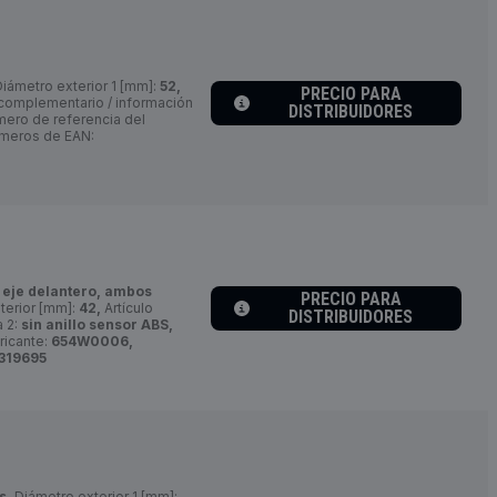
iámetro exterior 1 [mm]:
52,
PRECIO PARA
 complementario / información
DISTRIBUIDORES
ero de referencia del
meros de EAN:
, eje delantero, ambos
PRECIO PARA
terior [mm]:
42,
Artículo
DISTRIBUIDORES
 2:
sin anillo sensor ABS,
ricante:
654W0006,
319695
s,
Diámetro exterior 1 [mm]: