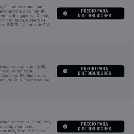
s,
Diámetro exterior [mm]:
PRECIO PARA
mplementaria 2:
con anillo
DISTRIBUIDORES
orona de agujeros - Ø [mm]:
da [mm]:
126,5,
Número de
nte:
RIDEX,
Números de EAN:
iámetro exterior [mm]:
53,
PRECIO PARA
tario / información
DISTRIBUIDORES
ncho [mm]:
37,
Número de
nte:
RIDEX,
Números de EAN:
iámetro exterior 1 [mm]:
120,
PRECIO PARA
lo complementario /
DISTRIBUIDORES
nsor ABS,
Tipo de envase: