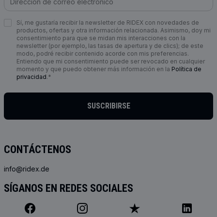
Sí, me gustaría recibir la newsletter de RIDEX con novedades de
productos, ofertas y otra información relacionada. Asimismo, doy mi
consentimiento para que se midan mis interacciones con la
newsletter (por ejemplo, las tasas de apertura y de clics); de este
modo, podré recibir contenido acorde con mis preferencias.
Entiendo que mi consentimiento puede ser revocado en cualquier
momento y que puedo obtener más información en la
Política de
privacidad
.*
SUSCRIBIRSE
CONTÁCTENOS
info@ridex.de
SÍGANOS EN REDES SOCIALES