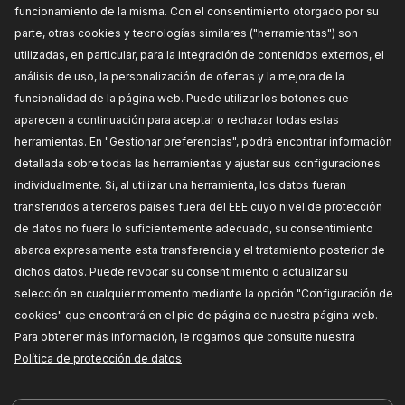
funcionamiento de la misma. Con el consentimiento otorgado por su
parte, otras cookies y tecnologías similares ("herramientas") son
¡PIEZAS EN LAS QUE PUEDE CONFIAR!
utilizadas, en particular, para la integración de contenidos externos, el
análisis de uso, la personalización de ofertas y la mejora de la
© 2026 | RIDEX GMBH
JOSEF-ORLOPP-STRASSE 55
funcionalidad de la página web. Puede utilizar los botones que
10365 BERLIN
aparecen a continuación para aceptar o rechazar todas estas
herramientas. En "Gestionar preferencias", podrá encontrar información
detallada sobre todas las herramientas y ajustar sus configuraciones
PRODUCTOS
COLABORACIÓN
individualmente. Si, al utilizar una herramienta, los datos fueran
transferidos a terceros países fuera del EEE cuyo nivel de protección
ACERCA DE NOSOTROS
Distribuidores
de datos no fuera lo suficientemente adecuado, su consentimiento
RIDEX
Para vendedores
abarca expresamente esta transferencia y el tratamiento posterior de
RIDEX PLUS
Dónde comprar
dichos datos. Puede revocar su consentimiento o actualizar su
RIDEX REMAN
FAQ
selección en cualquier momento mediante la opción "Configuración de
Aceite de motor
Integración de la API
cookies" que encontrará en el pie de página de nuestra página web.
Aceites para transmisión
Colabore con RIDEX
Para obtener más información, le rogamos que consulte nuestra
Política de protección de datos
Baterías de arranque
ANTICONGELANTE