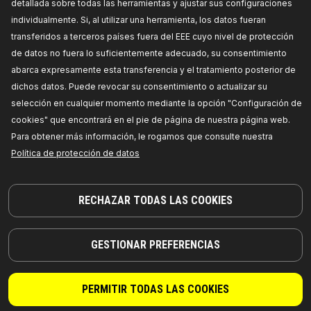
detallada sobre todas las herramientas y ajustar sus configuraciones
individualmente. Si, al utilizar una herramienta, los datos fueran
transferidos a terceros países fuera del EEE cuyo nivel de protección
de datos no fuera lo suficientemente adecuado, su consentimiento
abarca expresamente esta transferencia y el tratamiento posterior de
dichos datos. Puede revocar su consentimiento o actualizar su
¡PIEZAS EN LAS QUE PUEDE CONFIAR!
selección en cualquier momento mediante la opción "Configuración de
cookies" que encontrará en el pie de página de nuestra página web.
© 2026 | RIDEX GMBH
Para obtener más información, le rogamos que consulte nuestra
JOSEF-ORLOPP-STRASSE 55
10365 BERLIN
Política de protección de datos
PRODUCTOS
COLABORACIÓN
RECHAZAR TODAS LAS COOKIES
ACERCA DE NOSOTROS
Distribuidores
GESTIONAR PREFERENCIAS
RIDEX
Para vendedores
RIDEX PLUS
Dónde comprar
RIDEX REMAN
FAQ
PERMITIR TODAS LAS COOKIES
Aceite de motor
Integración de la API