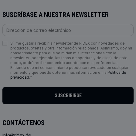
SUSCRÍBASE A NUESTRA NEWSLETTER
Sí, me gustaría recibir la newsletter de RIDEX con novedades de
productos, ofertas y otra información relacionada. Asimismo, doy mi
consentimiento para que se midan mis interacciones con la
newsletter (por ejemplo, las tasas de apertura y de clics); de este
modo, podré recibir contenido acorde con mis preferencias.
Entiendo que mi consentimiento puede ser revocado en cualquier
momento y que puedo obtener más información en la
Política de
privacidad
.*
SUSCRIBIRSE
CONTÁCTENOS
info@ridex.de