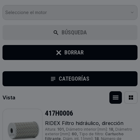
Seleccione el motor
BÚSQUEDA
BORRAR
CATEGORÍAS
Vista
417H0006
RIDEX Filtro hidráulico, dirección
Altura:
101,
Diámetro interior [mm]:
18,
Diámetro
exterior [mm]:
60,
Tipo de filtro:
Cartucho
filtrante,
Diám. int. 1 [mm]:
18,
Número de