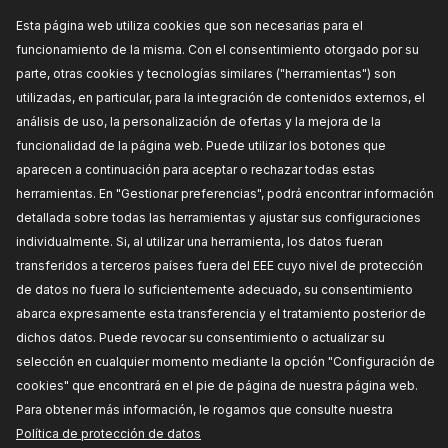
referencia del fabricante:
417H0002,
Fabricante:
Esta página web utiliza cookies que son necesarias para el
RIDEX,
Números de EAN:
4059191597871
Fuera de stock
funcionamiento de la misma. Con el consentimiento otorgado por su
parte, otras cookies y tecnologías similares ("herramientas") son
PRECIO PARA DISTRIBUIDORES
utilizadas, en particular, para la integración de contenidos externos, el
análisis de uso, la personalización de ofertas y la mejora de la
417H0003
funcionalidad de la página web. Puede utilizar los botones que
aparecen a continuación para aceptar o rechazar todas estas
RIDEX Filtro hidráulico, dirección
Diámetro de brida [mm]:
12,0,
Tipo de filtro:
Filtro
herramientas. En "Gestionar preferencias", podrá encontrar información
de tubería,
Número de referencia del fabricante:
detallada sobre todas las herramientas y ajustar sus configuraciones
417H0003,
Fabricante:
RIDEX,
Números de EAN:
4059191597895
individualmente. Si, al utilizar una herramienta, los datos fueran
Fuera de stock
transferidos a terceros países fuera del EEE cuyo nivel de protección
de datos no fuera lo suficientemente adecuado, su consentimiento
PRECIO PARA DISTRIBUIDORES
abarca expresamente esta transferencia y el tratamiento posterior de
dichos datos. Puede revocar su consentimiento o actualizar su
selección en cualquier momento mediante la opción "Configuración de
cookies" que encontrará en el pie de página de nuestra página web.
Para obtener más información, le rogamos que consulte nuestra
Política de protección de datos