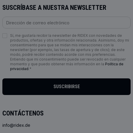
SUSCRÍBASE A NUESTRA NEWSLETTER
Sí, me gustaría recibir la newsletter de RIDEX con novedades de
productos, ofertas y otra información relacionada. Asimismo, doy mi
consentimiento para que se midan mis interacciones con la
newsletter (por ejemplo, las tasas de apertura y de clics); de este
modo, podré recibir contenido acorde con mis preferencias.
Entiendo que mi consentimiento puede ser revocado en cualquier
momento y que puedo obtener más información en la
Política de
privacidad
.*
SUSCRIBIRSE
CONTÁCTENOS
info@ridex.de