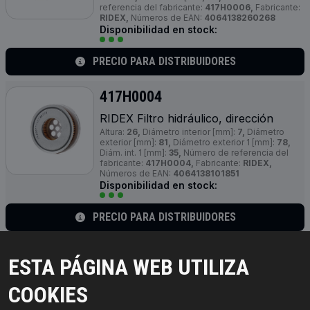
referencia del fabricante:
417H0006,
Fabricante:
RIDEX,
Números de EAN:
4064138260268
Disponibilidad en stock:
PRECIO PARA DISTRIBUIDORES
417H0004
RIDEX Filtro hidráulico, dirección
Altura:
26,
Diámetro interior [mm]:
7,
Diámetro
exterior [mm]:
81,
Diámetro exterior 1 [mm]:
78,
Diám. int. 1 [mm]:
35,
Número de referencia del
fabricante:
417H0004,
Fabricante:
RIDEX,
Números de EAN:
4064138101851
Disponibilidad en stock:
PRECIO PARA DISTRIBUIDORES
417H0002
ESTA PÁGINA WEB UTILIZA
RIDEX Filtro hidráulico, dirección
COOKIES
Equipamiento de vehículo:
para vehículos con
dirección asistida,
Diámetro de brida [mm]:
10,
Tipo de filtro:
Filtro de tubería,
Número de