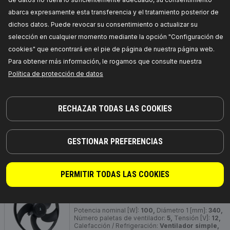
PRECIO PARA DISTRIBUIDORES
abarca expresamente esta transferencia y el tratamiento posterior de
dichos datos. Puede revocar su consentimiento o actualizar su
508R0004
selección en cualquier momento mediante la opción "Configuración de
cookies" que encontrará en el pie de página de nuestra página web.
RIDEX Ventilador de motor
Para obtener más información, le rogamos que consulte nuestra
Potencia nominal [W]:
220/60,
Número paletas
de ventilador:
9,
Calefacción / Refrigeración:
Política de protección de datos
Ventilador simple, incl. rueda de ventilador,
Número de enchufes de contacto:
3,
Sentido de
giro:
Sentido de giro a la izquierda
(antihorario),
Tipo de servicio:
eléctrico,
RECHAZAR TODAS LAS COOKIES
Diámetro exterior [mm]:
290,
Número de
referencia del fabricante:
508R0004,
Fabricante:
RIDEX,
Números de EAN:
4059191195626
Disponibilidad en stock:
GESTIONAR PREFERENCIAS
PRECIO PARA DISTRIBUIDORES
PERMITIR TODAS LAS COOKIES
508R0003
RIDEX Ventilador de motor
Potencia nominal [W]:
100,
Diámetro 1 [mm]:
340,
Número paletas de ventilador:
5,
Tensión [V]:
12,
Calefacción / Refrigeración:
Ventilador simple,