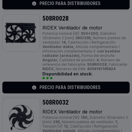
PRECIO PARA DISTRIBUIDORES
508R0028
RIDEX Ventilador de motor
Potencia nominal [W]:
300+200,
Diámetro
1/Diámetro 2 [mm]:
360/295,
Número paletas de
ventilador:
14,
Calefacción / Refrigeración:
Ventilador doble,
Artículo complementario /
información complementaria 2:
con bastidor
radiador (armazón),
Forma del enchufe:
Angular,
Cantidad de pivotes:
4,
Número de
referencia del fabricante:
508R0028,
Fabricante:
RIDEX,
Números de EAN:
4059191195824
Disponibilidad en stock:
PRECIO PARA DISTRIBUIDORES
508R0032
RIDEX Ventilador de motor
Potencia nominal [W]:
180,
Diámetro 1/Diámetro 2
[mm]:
295,
Número paletas de ventilador:
7,
Tensión [V]:
12,
Calefacción / Refrigeración:
Ventilador simple,
Artículo complementario /