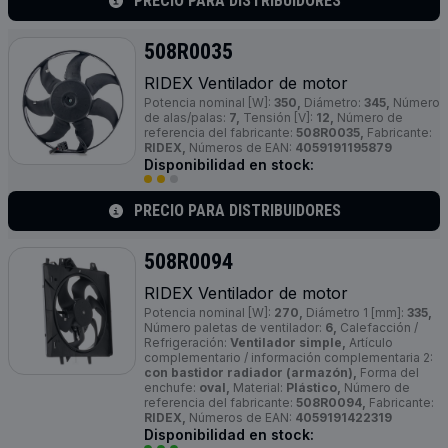
PRECIO PARA DISTRIBUIDORES
508R0035
RIDEX Ventilador de motor
Potencia nominal [W]:
350,
Diámetro:
345,
Número
de alas/palas:
7,
Tensión [V]:
12,
Número de
referencia del fabricante:
508R0035,
Fabricante:
RIDEX,
Números de EAN:
4059191195879
Disponibilidad en stock:
PRECIO PARA DISTRIBUIDORES
508R0094
RIDEX Ventilador de motor
Potencia nominal [W]:
270,
Diámetro 1 [mm]:
335,
Número paletas de ventilador:
6,
Calefacción /
Refrigeración:
Ventilador simple,
Artículo
complementario / información complementaria 2:
con bastidor radiador (armazón),
Forma del
enchufe:
oval,
Material:
Plástico,
Número de
referencia del fabricante:
508R0094,
Fabricante:
RIDEX,
Números de EAN:
4059191422319
Disponibilidad en stock: