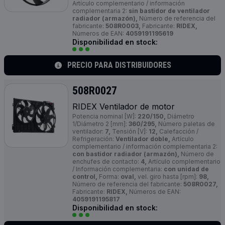
Artículo complementario / información
complementaria 2:
sin bastidor de ventilador
radiador (armazón),
Número de referencia del
fabricante:
508R0003,
Fabricante:
RIDEX,
Números de EAN:
4059191195619
Disponibilidad en stock:
PRECIO PARA DISTRIBUIDORES
508R0027
RIDEX Ventilador de motor
Potencia nominal [W]:
220/150,
Diámetro
1/Diámetro 2 [mm]:
360/295,
Número paletas de
ventilador:
7,
Tensión [V]:
12,
Calefacción /
Refrigeración:
Ventilador doble,
Artículo
complementario / información complementaria 2:
con bastidor radiador (armazón),
Número de
enchufes de contacto:
4,
Artículo complementario
/ Información complementaria:
con unidad de
control,
Forma:
oval,
vel. giro hasta [rpm]:
98,
Número de referencia del fabricante:
508R0027,
Fabricante:
RIDEX,
Números de EAN:
4059191195817
Disponibilidad en stock: