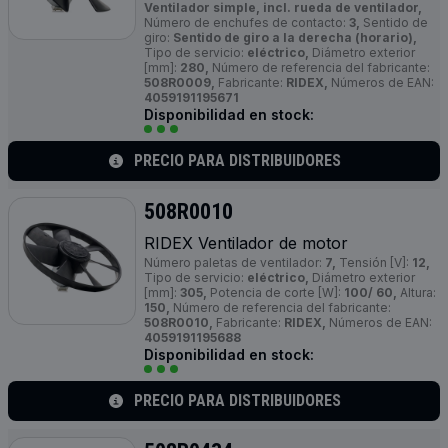
Ventilador simple, incl. rueda de ventilador,
Número de enchufes de contacto:
3,
Sentido de
giro:
Sentido de giro a la derecha (horario),
Tipo de servicio:
eléctrico,
Diámetro exterior
[mm]:
280,
Número de referencia del fabricante:
508R0009,
Fabricante:
RIDEX,
Números de EAN:
4059191195671
Disponibilidad en stock:
PRECIO PARA DISTRIBUIDORES
508R0010
RIDEX Ventilador de motor
Número paletas de ventilador:
7,
Tensión [V]:
12,
Tipo de servicio:
eléctrico,
Diámetro exterior
[mm]:
305,
Potencia de corte [W]:
100/ 60,
Altura:
150,
Número de referencia del fabricante:
508R0010,
Fabricante:
RIDEX,
Números de EAN:
4059191195688
Disponibilidad en stock:
PRECIO PARA DISTRIBUIDORES