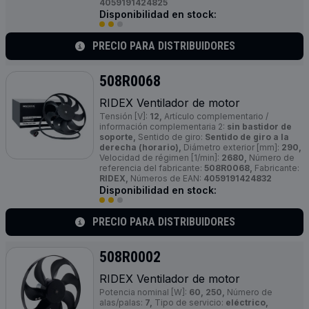
4059191424825
Disponibilidad en stock:
PRECIO PARA DISTRIBUIDORES
508R0068
RIDEX Ventilador de motor
Tensión [V]:
12,
Artículo complementario /
información complementaria 2:
sin bastidor de
soporte,
Sentido de giro:
Sentido de giro a la
derecha (horario),
Diámetro exterior [mm]:
290,
Velocidad de régimen [1/min]:
2680,
Número de
referencia del fabricante:
508R0068,
Fabricante:
RIDEX,
Números de EAN:
4059191424832
Disponibilidad en stock:
PRECIO PARA DISTRIBUIDORES
508R0002
RIDEX Ventilador de motor
Potencia nominal [W]:
60, 250,
Número de
alas/palas:
7,
Tipo de servicio:
eléctrico,