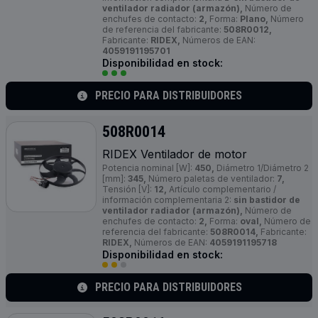
ventilador radiador (armazón),
Número de
enchufes de contacto:
2,
Forma:
Plano,
Número
de referencia del fabricante:
508R0012,
Fabricante:
RIDEX,
Números de EAN:
4059191195701
Disponibilidad en stock:
PRECIO PARA DISTRIBUIDORES
508R0014
RIDEX Ventilador de motor
Potencia nominal [W]:
450,
Diámetro 1/Diámetro 2
[mm]:
345,
Número paletas de ventilador:
7,
Tensión [V]:
12,
Artículo complementario /
información complementaria 2:
sin bastidor de
ventilador radiador (armazón),
Número de
enchufes de contacto:
2,
Forma:
oval,
Número de
referencia del fabricante:
508R0014,
Fabricante:
RIDEX,
Números de EAN:
4059191195718
Disponibilidad en stock:
PRECIO PARA DISTRIBUIDORES