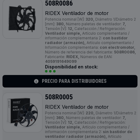
508R0086
RIDEX Ventilador de motor
Potencia nominal [W]:
320,
Diámetro 1/Diámetro 2
[mm]:
380,
Número paletas de ventilador:
7,
Tensión [V]:
12,
Calefacción / Refrigeración:
Ventilador simple,
Artículo complementario /
información complementaria 2:
con bastidor
radiador (armazón),
Artículo complementario /
Información complementaria:
con electromotor,
Número de referencia del fabricante:
508R0086,
Fabricante:
RIDEX,
Números de EAN:
4059191649099
Disponibilidad en stock:
PRECIO PARA DISTRIBUIDORES
508R0005
RIDEX Ventilador de motor
Potencia nominal [W]:
220,
Diámetro 1/Diámetro 2
[mm]:
360,
Número paletas de ventilador:
7,
Tensión [V]:
12,
Calefacción / Refrigeración:
Ventilador simple,
Artículo complementario /
información complementaria 2:
sin bastidor de
ventilador radiador (armazón),
Artículo