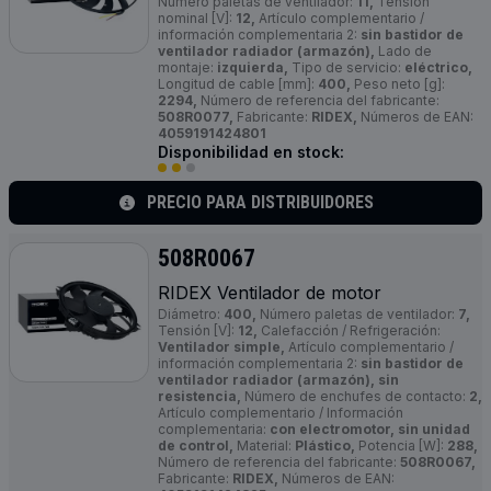
Número paletas de ventilador:
11,
Tensión
nominal [V]:
12,
Artículo complementario /
información complementaria 2:
sin bastidor de
ventilador radiador (armazón),
Lado de
montaje:
izquierda,
Tipo de servicio:
eléctrico,
Longitud de cable [mm]:
400,
Peso neto [g]:
2294,
Número de referencia del fabricante:
508R0077,
Fabricante:
RIDEX,
Números de EAN:
4059191424801
Disponibilidad en stock:
PRECIO PARA DISTRIBUIDORES
508R0067
RIDEX Ventilador de motor
Diámetro:
400,
Número paletas de ventilador:
7,
Tensión [V]:
12,
Calefacción / Refrigeración:
Ventilador simple,
Artículo complementario /
información complementaria 2:
sin bastidor de
ventilador radiador (armazón), sin
resistencia,
Número de enchufes de contacto:
2,
Artículo complementario / Información
complementaria:
con electromotor, sin unidad
de control,
Material:
Plástico,
Potencia [W]:
288,
Número de referencia del fabricante:
508R0067,
Fabricante:
RIDEX,
Números de EAN: