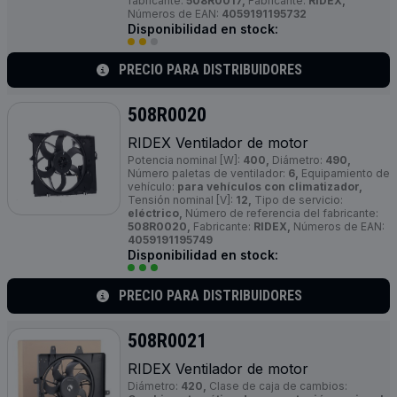
fabricante:
508R0017,
Fabricante:
RIDEX,
Números de EAN:
4059191195732
Disponibilidad en stock:
PRECIO PARA DISTRIBUIDORES
508R0020
RIDEX Ventilador de motor
Potencia nominal [W]:
400,
Diámetro:
490,
Número paletas de ventilador:
6,
Equipamiento de
vehículo:
para vehículos con climatizador,
Tensión nominal [V]:
12,
Tipo de servicio:
eléctrico,
Número de referencia del fabricante:
508R0020,
Fabricante:
RIDEX,
Números de EAN:
4059191195749
Disponibilidad en stock:
PRECIO PARA DISTRIBUIDORES
508R0021
RIDEX Ventilador de motor
Diámetro:
420,
Clase de caja de cambios: