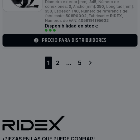
Diámetro exterior [mm]:
345,
Número de
conexiones:
3,
Ancho [mm]:
350,
Longitud [mm]:
350,
Espesor:
140,
Número de referencia del
fabricante:
508R0002,
Fabricante:
RIDEX,
Números de EAN:
4059191195602
Disponibilidad en stock:
PRECIO PARA DISTRIBUIDORES
1
2
...
5
¡PIEZAS EN LAS QUE PUEDE CONFIAR!