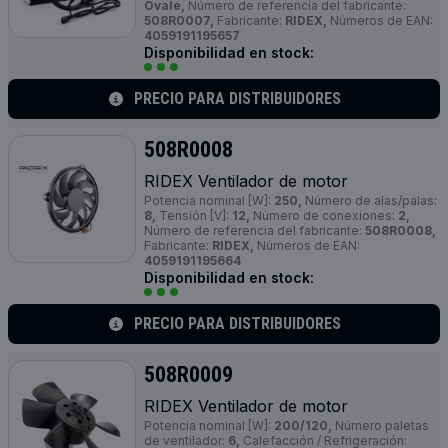
Ovale,
Número de referencia del fabricante:
508R0007,
Fabricante:
RIDEX,
Números de EAN:
4059191195657
Disponibilidad en stock:
PRECIO PARA DISTRIBUIDORES
508R0008
RIDEX Ventilador de motor
Potencia nominal [W]:
250,
Número de alas/palas:
8,
Tensión [V]:
12,
Número de conexiones:
2,
Número de referencia del fabricante:
508R0008,
Fabricante:
RIDEX,
Números de EAN:
4059191195664
Disponibilidad en stock:
PRECIO PARA DISTRIBUIDORES
508R0009
RIDEX Ventilador de motor
Potencia nominal [W]:
200/120,
Número paletas
de ventilador:
6,
Calefacción / Refrigeración: