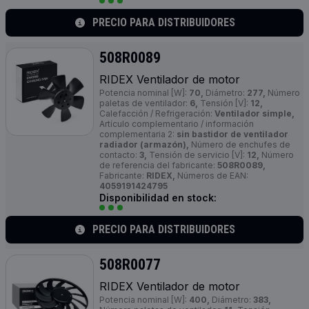
PRECIO PARA DISTRIBUIDORES
508R0089
RIDEX Ventilador de motor
Potencia nominal [W]:
70,
Diámetro:
277,
Número
paletas de ventilador:
6,
Tensión [V]:
12,
Calefacción / Refrigeración:
Ventilador simple,
Artículo complementario / información
complementaria 2:
sin bastidor de ventilador
radiador (armazón),
Número de enchufes de
contacto:
3,
Tensión de servicio [V]:
12,
Número
de referencia del fabricante:
508R0089,
Fabricante:
RIDEX,
Números de EAN:
4059191424795
Disponibilidad en stock:
PRECIO PARA DISTRIBUIDORES
508R0077
RIDEX Ventilador de motor
Potencia nominal [W]:
400,
Diámetro:
383,