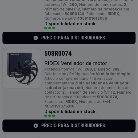
potencia [W]:
260,
Número de conexiones:
2,
Número de pines:
2,
Número de referencia del
fabricante:
508R0140,
Fabricante:
RIDEX,
Números de EAN:
4059191612956
Disponibilidad en stock:
PRECIO PARA DISTRIBUIDORES
508R0074
RIDEX Ventilador de motor
Potencia nominal [W]:
288,
Diámetro:
382,
Calefacción / Refrigeración:
Ventilador simple,
Artículo complementario / información
complementaria 2:
sin bastidor de ventilador
radiador (armazón),
Número de enchufes de
contacto:
2,
Tensión de servicio [V]:
12,
Número
de referencia del fabricante:
508R0074,
Fabricante:
RIDEX,
Números de EAN:
4059191676316
Disponibilidad en stock:
PRECIO PARA DISTRIBUIDORES