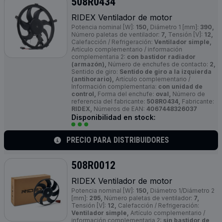
508R0434
RIDEX Ventilador de motor
Potencia nominal [W]:
150,
Diámetro 1 [mm]:
390,
Número paletas de ventilador:
7,
Tensión [V]:
12,
Calefacción / Refrigeración:
Ventilador simple,
Artículo complementario / información
complementaria 2:
con bastidor radiador
(armazón),
Número de enchufes de contacto:
2,
Sentido de giro:
Sentido de giro a la izquierda
(antihorario),
Artículo complementario /
Información complementaria:
con unidad de
control,
Forma del enchufe:
oval,
Número de
referencia del fabricante:
508R0434,
Fabricante:
RIDEX,
Números de EAN:
4067448326037
Disponibilidad en stock:
PRECIO PARA DISTRIBUIDORES
508R0012
RIDEX Ventilador de motor
Potencia nominal [W]:
150,
Diámetro 1/Diámetro 2
[mm]:
295,
Número paletas de ventilador:
7,
Tensión [V]:
12,
Calefacción / Refrigeración:
Ventilador simple,
Artículo complementario /
información complementaria 2:
sin bastidor de