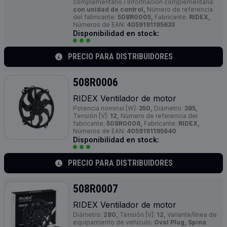
complementario / Información complementaria:
con unidad de control,
Número de referencia
del fabricante:
508R0005,
Fabricante:
RIDEX,
Números de EAN:
4059191195633
Disponibilidad en stock:
PRECIO PARA DISTRIBUIDORES
508R0006
RIDEX Ventilador de motor
Potencia nominal [W]:
350,
Diámetro:
385,
Tensión [V]:
12,
Número de referencia del
fabricante:
508R0006,
Fabricante:
RIDEX,
Números de EAN:
4059191195640
Disponibilidad en stock:
PRECIO PARA DISTRIBUIDORES
508R0007
RIDEX Ventilador de motor
Diámetro:
280,
Tensión [V]:
12,
Variante/línea de
equipamiento de vehículo:
Oval Plug, Spina