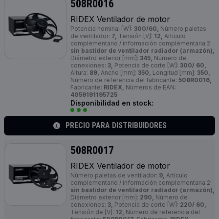
508R0016
RIDEX Ventilador de motor
Potencia nominal [W]:
300/60,
Número paletas
de ventilador:
7,
Tensión [V]:
12,
Artículo
complementario / información complementaria 2:
sin bastidor de ventilador radiador (armazón),
Diámetro exterior [mm]:
345,
Número de
conexiones:
3,
Potencia de corte [W]:
300/ 60,
Altura:
89,
Ancho [mm]:
350,
Longitud [mm]:
350,
Número de referencia del fabricante:
508R0016,
Fabricante:
RIDEX,
Números de EAN:
4059191195725
Disponibilidad en stock:
PRECIO PARA DISTRIBUIDORES
508R0017
RIDEX Ventilador de motor
Número paletas de ventilador:
9,
Artículo
complementario / información complementaria 2:
sin bastidor de ventilador radiador (armazón),
Diámetro exterior [mm]:
290,
Número de
conexiones:
3,
Potencia de corte [W]:
220/ 60,
Tensión de [V]:
12,
Número de referencia del