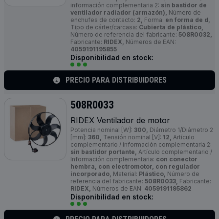
información complementaria 2:
sin bastidor de
ventilador radiador (armazón),
Número de
enchufes de contacto:
2,
Forma:
en forma de d,
Tipo de cárter/carcasa:
Cubierta de plástico,
Número de referencia del fabricante:
508R0032,
Fabricante:
RIDEX,
Números de EAN:
4059191195855
Disponibilidad en stock:
PRECIO PARA DISTRIBUIDORES
508R0033
RIDEX Ventilador de motor
Potencia nominal [W]:
300,
Diámetro 1/Diámetro 2
[mm]:
360,
Tensión nominal [V]:
12,
Artículo
complementario / información complementaria 2:
sin bastidor portante,
Artículo complementario /
Información complementaria:
con conector
hembra, con electromotor, con regulador
incorporado,
Material:
Plástico,
Número de
referencia del fabricante:
508R0033,
Fabricante:
RIDEX,
Números de EAN:
4059191195862
Disponibilidad en stock: