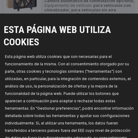
Cambio automático de conmutación opcional,
Equipamiento de vehículo:
para vehículos con
climatizador, para vehículos sin aire
acondicionado,
Tensión [V]:
12,
Número de
enchufes de contacto:
3,
Número de referencia
del fabricante:
508R0021,
Fabricante:
RIDEX,
ESTA PÁGINA WEB UTILIZA
Números de EAN:
4059191195756
Disponibilidad en stock:
COOKIES
PRECIO PARA DISTRIBUIDORES
Esta página web utiliza cookies que son necesarias para el
508R0019
funcionamiento de la misma. Con el consentimiento otorgado por su
parte, otras cookies y tecnologías similares ("herramientas") son
RIDEX Ventilador de motor
utilizadas, en particular, para la integración de contenidos externos, el
Diámetro 1/Diámetro 2 [mm]:
380,
Número paletas
de ventilador:
6,
Tensión [V]:
12,
Calefacción /
análisis de uso, la personalización de ofertas y la mejora de la
Refrigeración:
Ventilador simple,
Artículo
complementario / información complementaria 2:
funcionalidad de la página web. Puede utilizar los botones que
con bastidor radiador (armazón),
Número de
aparecen a continuación para aceptar o rechazar todas estas
enchufes de contacto:
2,
Artículo complementario
/ Información complementaria:
con electromotor,
herramientas. En "Gestionar preferencias", podrá encontrar información
Forma:
oval,
Tipo de cárter/carcasa:
Cubierta de
detallada sobre todas las herramientas y ajustar sus configuraciones
plástico,
Número de referencia del fabricante:
508R0019,
Fabricante:
RIDEX,
Números de EAN:
individualmente. Si, al utilizar una herramienta, los datos fueran
4059191452415
transferidos a terceros países fuera del EEE cuyo nivel de protección
Disponibilidad en stock:
de datos no fuera lo suficientemente adecuado, su consentimiento