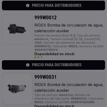
PRECIO PARA DISTRIBUIDORES
999W0012
RIDEX Bomba de circulación de agua,
calefacción auxiliar
Presión de servicio [bar]:
0,3,
Tipo de servicio:
eléctrico,
Tensión nominal [V]:
12,
Caudal [l/h]:
1400,
Número de referencia del fabricante:
999W0012,
Fabricante:
RIDEX,
Números de EAN:
4059191755370
Disponibilidad en stock:
PRECIO PARA DISTRIBUIDORES
999W0031
RIDEX Bomba de circulación de agua,
calefacción auxiliar
Tipo de servicio:
eléctrico,
Número de
referencia del fabricante:
999W0031,
Fabricante:
RIDEX,
Números de EAN:
4059191820856
Disponibilidad en stock: