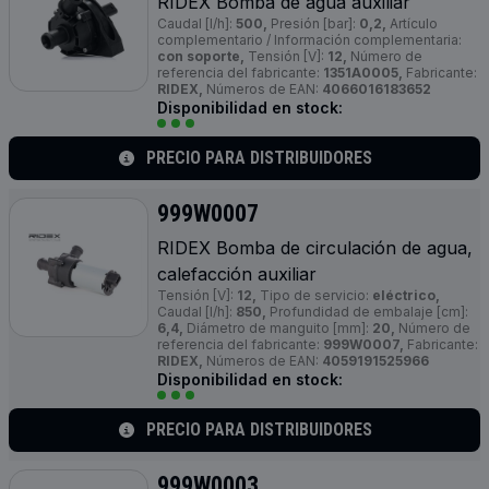
RIDEX Bomba de agua auxiliar
Caudal [l/h]:
500,
Presión [bar]:
0,2,
Artículo
complementario / Información complementaria:
con soporte,
Tensión [V]:
12,
Número de
referencia del fabricante:
1351A0005,
Fabricante:
RIDEX,
Números de EAN:
4066016183652
Disponibilidad en stock:
PRECIO PARA DISTRIBUIDORES
999W0007
RIDEX Bomba de circulación de agua,
calefacción auxiliar
Tensión [V]:
12,
Tipo de servicio:
eléctrico,
Caudal [l/h]:
850,
Profundidad de embalaje [cm]:
6,4,
Diámetro de manguito [mm]:
20,
Número de
referencia del fabricante:
999W0007,
Fabricante:
RIDEX,
Números de EAN:
4059191525966
Disponibilidad en stock:
PRECIO PARA DISTRIBUIDORES
999W0003