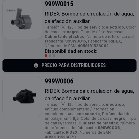
999W0015
RIDEX Bomba de circulación de agua,
calefacción auxiliar
Tensión [V]:
12,
Tipo de servicio:
eléctrico,
Color
de carcasa:
negro,
Tipo de cárter/carcasa:
Cubierta de plástico,
Número de referencia del
fabricante:
999W0015,
Fabricante:
RIDEX,
Números de EAN:
4059191526062
Disponibilidad en stock:
PRECIO PARA DISTRIBUIDORES
999W0006
RIDEX Bomba de circulación de agua,
calefacción auxiliar
Tensión [V]:
12,
Tipo de servicio:
eléctrico,
Artículo complementario / Información
complementaria:
con soporte,
Profundidad de
embalaje [cm]:
8,5,
Color de carcasa:
negro,
Tipo
de cárter/carcasa:
Cubierta de plástico,
Número
de referencia del fabricante:
999W0006,
Fabricante:
RIDEX,
Números de EAN:
4059191526079