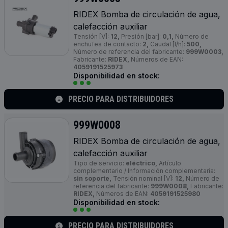
RIDEX Bomba de circulación de agua,
calefacción auxiliar
Tensión [V]:
12,
Presión [bar]:
0,1,
Número de
enchufes de contacto:
2,
Caudal [l/h]:
500,
Número de referencia del fabricante:
999W0003,
Fabricante:
RIDEX,
Números de EAN:
4059191525973
Disponibilidad en stock:
PRECIO PARA DISTRIBUIDORES
999W0008
RIDEX Bomba de circulación de agua,
calefacción auxiliar
Tipo de servicio:
eléctrico,
Artículo
complementario / Información complementaria:
sin soporte,
Tensión nominal [V]:
12,
Número de
referencia del fabricante:
999W0008,
Fabricante:
RIDEX,
Números de EAN:
4059191525980
Disponibilidad en stock:
PRECIO PARA DISTRIBUIDORES