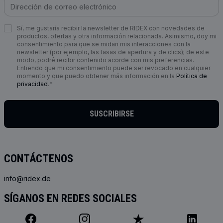
Sí, me gustaría recibir la newsletter de RIDEX con novedades de
productos, ofertas y otra información relacionada. Asimismo, doy mi
consentimiento para que se midan mis interacciones con la
newsletter (por ejemplo, las tasas de apertura y de clics); de este
modo, podré recibir contenido acorde con mis preferencias.
Entiendo que mi consentimiento puede ser revocado en cualquier
momento y que puedo obtener más información en la
Política de
privacidad
.*
SUSCRIBIRSE
CONTÁCTENOS
info@ridex.de
SÍGANOS EN REDES SOCIALES