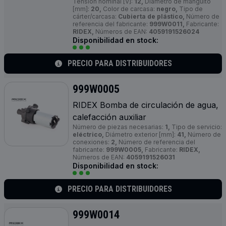
Tensión nominal [V]:
12,
Diámetro de manguito
[mm]:
20,
Color de carcasa:
negro,
Tipo de
cárter/carcasa:
Cubierta de plástico,
Número de
referencia del fabricante:
999W0011,
Fabricante:
RIDEX,
Números de EAN:
4059191526024
Disponibilidad en stock:
PRECIO PARA DISTRIBUIDORES
999W0005
RIDEX Bomba de circulación de agua,
calefacción auxiliar
Número de piezas necesarias:
1,
Tipo de servicio:
eléctrico,
Diámetro exterior [mm]:
41,
Número de
conexiones:
2,
Número de referencia del
fabricante:
999W0005,
Fabricante:
RIDEX,
Números de EAN:
4059191526031
Disponibilidad en stock:
PRECIO PARA DISTRIBUIDORES
999W0014