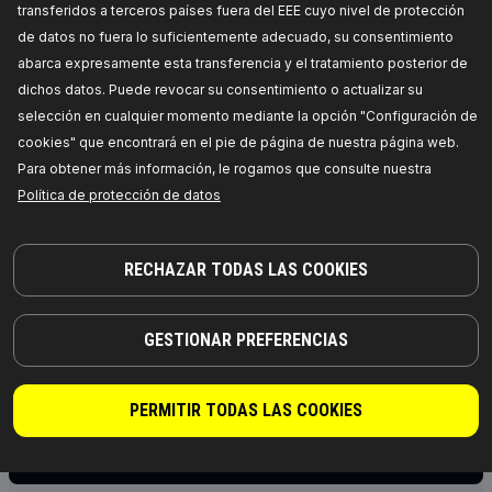
transferidos a terceros países fuera del EEE cuyo nivel de protección
Tensión [V]:
12,
Tipo de servicio:
eléctrico,
de datos no fuera lo suficientemente adecuado, su consentimiento
Artículo complementario / información
complementaria 2:
sin cable,
Número de
abarca expresamente esta transferencia y el tratamiento posterior de
referencia del fabricante:
999W0024,
Fabricante:
RIDEX,
Números de EAN:
4059191569878
dichos datos. Puede revocar su consentimiento o actualizar su
Disponibilidad en stock:
selección en cualquier momento mediante la opción "Configuración de
cookies" que encontrará en el pie de página de nuestra página web.
PRECIO PARA DISTRIBUIDORES
Para obtener más información, le rogamos que consulte nuestra
Política de protección de datos
999W0047
RIDEX Bomba de circulación de agua,
RECHAZAR TODAS LAS COOKIES
calefacción auxiliar
Tensión [V]:
12,
Tipo de servicio:
eléctrico,
Número de enchufes de contacto:
3,
Diámetro de
manguito [mm]:
20,
Color de carcasa:
negro,
GESTIONAR PREFERENCIAS
Tipo de cárter/carcasa:
Cubierta de plástico,
Número de referencia del fabricante:
999W0047,
Fabricante:
RIDEX,
Números de EAN:
4064138288187
PERMITIR TODAS LAS COOKIES
Disponibilidad en stock:
PRECIO PARA DISTRIBUIDORES