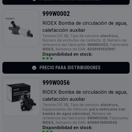
999W0002
RIDEX Bomba de circulación de agua,
calefacción auxiliar
Tensión [V]:
12,
Tipo de servicio:
eléctrico,
Número de enchufes de contacto:
2,
Número de
referencia del fabricante:
999W0002,
Fabricante:
RIDEX,
Números de EAN:
4059191525997
Disponibilidad en stock:
PRECIO PARA DISTRIBUIDORES
999W0056
RIDEX Bomba de circulación de agua,
calefacción auxiliar
Tensión [V]:
12,
Tipo de servicio:
eléctrico,
Equipamiento de vehículo:
para vehículos con
bomba de agua adicional,
Número de
referencia del fabricante:
999W0056,
Fabricante:
RIDEX,
Números de EAN:
4066016934544
Disponibilidad en stock: