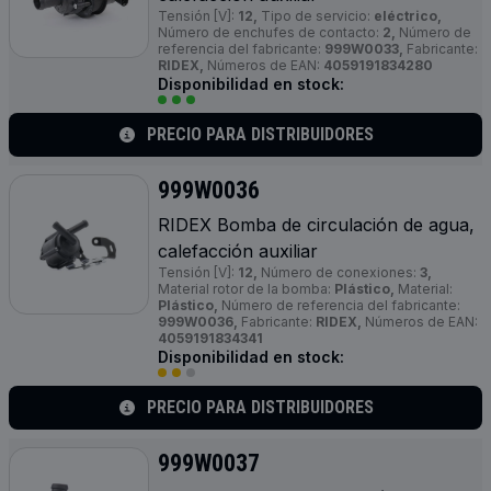
Tensión [V]:
12,
Tipo de servicio:
eléctrico,
Número de enchufes de contacto:
2,
Número de
referencia del fabricante:
999W0033,
Fabricante:
RIDEX,
Números de EAN:
4059191834280
Disponibilidad en stock:
PRECIO PARA DISTRIBUIDORES
999W0036
RIDEX Bomba de circulación de agua,
calefacción auxiliar
Tensión [V]:
12,
Número de conexiones:
3,
Material rotor de la bomba:
Plástico,
Material:
Plástico,
Número de referencia del fabricante:
999W0036,
Fabricante:
RIDEX,
Números de EAN:
4059191834341
Disponibilidad en stock:
PRECIO PARA DISTRIBUIDORES
999W0037