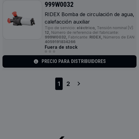
999W0032
RIDEX Bomba de circulación de agua,
calefacción auxiliar
Tipo de servicio:
eléctrico,
Tensión nominal [V]:
12,
Número de referencia del fabricante:
999W0032,
Fabricante:
RIDEX,
Números de EAN:
4059191834266
Fuera de stock
PRECIO PARA DISTRIBUIDORES
1
2