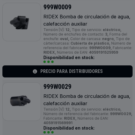
999W0009
RIDEX Bomba de circulación de agua,
calefacción auxiliar
Tensión [V]:
12,
Tipo de servicio:
eléctrico,
Número de enchufes de contacto:
3,
Forma del
enchufe:
oval,
Color de carcasa:
negro,
Tipo de
cárter/carcasa:
Cubierta de plástico,
Número de
referencia del fabricante:
999W0009,
Fabricante:
RIDEX,
Números de EAN:
4059191525959
Disponibilidad en stock:
PRECIO PARA DISTRIBUIDORES
999W0029
RIDEX Bomba de circulación de agua,
calefacción auxiliar
Tensión [V]:
12,
Tipo de servicio:
eléctrico,
Número de referencia del fabricante:
999W0029,
Fabricante:
RIDEX,
Números de EAN:
4059191569991
Disponibilidad en stock: