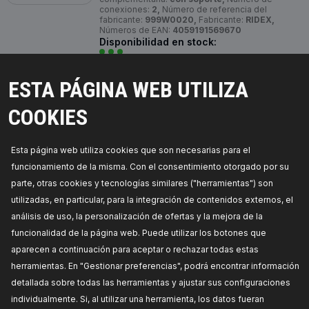
conexiones:
2,
Número de referencia del
fabricante:
999W0020,
Fabricante:
RIDEX,
Números de EAN:
4059191569670
Disponibilidad en stock:
PRECIO PARA DISTRIBUIDORES
ESTA PÁGINA WEB UTILIZA
999W0021
COOKIES
RIDEX Bomba de circulación de agua,
calefacción auxiliar
Esta página web utiliza cookies que son necesarias para el
Tensión [V]:
12,
Tipo de servicio:
eléctrico,
funcionamiento de la misma. Con el consentimiento otorgado por su
Número de enchufes de contacto:
3,
Número de
referencia del fabricante:
999W0021,
Fabricante:
parte, otras cookies y tecnologías similares ("herramientas") son
RIDEX,
Números de EAN:
4059191569694
utilizadas, en particular, para la integración de contenidos externos, el
Disponibilidad en stock:
análisis de uso, la personalización de ofertas y la mejora de la
funcionalidad de la página web. Puede utilizar los botones que
PRECIO PARA DISTRIBUIDORES
aparecen a continuación para aceptar o rechazar todas estas
herramientas. En "Gestionar preferencias", podrá encontrar información
999W0024
detallada sobre todas las herramientas y ajustar sus configuraciones
RIDEX Bomba de circulación de agua,
individualmente. Si, al utilizar una herramienta, los datos fueran
calefacción auxiliar