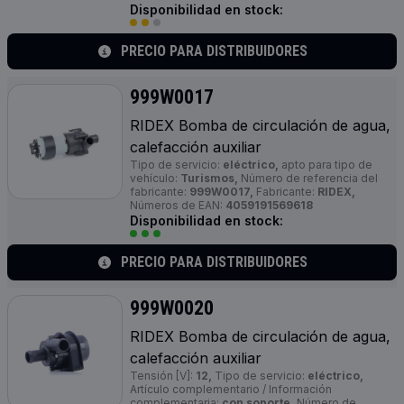
Disponibilidad en stock:
PRECIO PARA DISTRIBUIDORES
999W0017
RIDEX Bomba de circulación de agua,
calefacción auxiliar
Tipo de servicio:
eléctrico,
apto para tipo de
vehículo:
Turismos,
Número de referencia del
fabricante:
999W0017,
Fabricante:
RIDEX,
Números de EAN:
4059191569618
Disponibilidad en stock:
PRECIO PARA DISTRIBUIDORES
999W0020
RIDEX Bomba de circulación de agua,
calefacción auxiliar
Tensión [V]:
12,
Tipo de servicio:
eléctrico,
Artículo complementario / Información
complementaria:
con soporte,
Número de