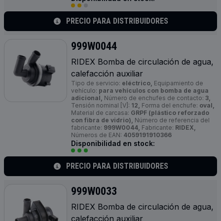
PRECIO PARA DISTRIBUIDORES
999W0044
RIDEX Bomba de circulación de agua,
calefacción auxiliar
Tipo de servicio:
eléctrico,
Equipamiento de
vehículo:
para vehículos con bomba de agua
adicional,
Número de enchufes de contacto:
3,
Tensión nominal [V]:
12,
Forma del enchufe:
oval,
Material de carcasa:
GRPF (plástico reforzado
con fibra de vidrio),
Número de referencia del
fabricante:
999W0044,
Fabricante:
RIDEX,
Números de EAN:
4059191910366
Disponibilidad en stock:
PRECIO PARA DISTRIBUIDORES
999W0033
RIDEX Bomba de circulación de agua,
calefacción auxiliar