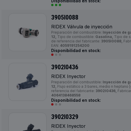
Disponibilidad en stock:
3905I0088
RIDEX Válvula de inyección
Preparación del combustible:
Inyección de g
12,
Tipo de combustible:
Gasolina,
Tipo de s
de referencia del fabricante:
3905I0088,
Fabr
EAN:
4059191254200
Disponibilidad en stock:
3902I0436
RIDEX Inyector
Preparación del combustible:
Inyección de g
12,
Flujo estático a 3 bares, medio n heptano [
referencia del fabricante:
3902I0436,
Fabrica
4064138468558
Disponibilidad en stock:
3902I0329
RIDEX Inyector