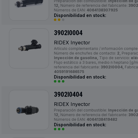
Preparación del combustible:
Inyección de g
12,
Número de referencia del fabricante:
3902
Números de EAN:
4064138307925
Disponibilidad en stock:
3902I0004
RIDEX Inyector
Artículo complementario / información comple
Número de enchufes de contacto:
2,
Preparac
Inyección de gasolina,
Tipo de servicio:
elé
Flujo estático a 3 bares, medio n heptano [g/m
referencia del fabricante:
3902I0004,
Fabrica
4059191686575
Disponibilidad en stock:
3902I0404
RIDEX Inyector
Preparación del combustible:
Inyección de g
12,
Número de referencia del fabricante:
3902
Números de EAN:
4064138419482
Disponibilidad en stock: