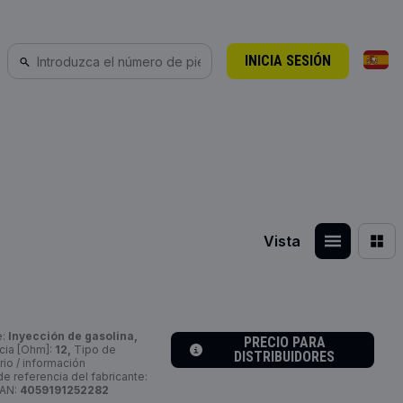
INICIA SESIÓN
Vista
e:
Inyección de gasolina,
PRECIO PARA
cia [Ohm]:
12,
Tipo de
DISTRIBUIDORES
io / información
 referencia del fabricante:
EAN:
4059191252282