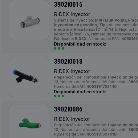
3902I0015
RIDEX Inyector
Sistema de inyección:
MPI (MultiPoint),
Prepa
Inyección de gasolina,
Tipo de combustible
eléctrico,
Resistencia [Ohm]:
14,5,
Flujo estát
heptano [g/min]:
75,
Número de referencia del
Fabricante:
RIDEX,
Números de EAN:
4059191
Disponibilidad en stock:
3902I0018
RIDEX Inyector
Preparación del combustible:
Inyección de g
12,
Número de referencia del fabricante:
3902
Números de EAN:
4059191752140
Disponibilidad en stock:
3902I0086
RIDEX Inyector
Preparación del combustible:
Inyección de g
12,
Número de referencia del fabricante:
3902
Números de EAN:
4059191597918