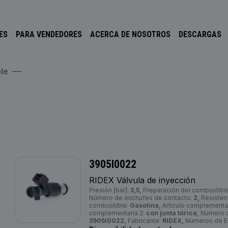
ES
PARA VENDEDORES
ACERCA DE NOSOTROS
DESCARGAS
le
3905I0022
RIDEX Válvula de inyección
Presión [bar]:
3,5,
Preparación del combustibl
Número de enchufes de contacto:
2,
Resisten
combustible:
Gasolina,
Artículo complementar
complementaria 2:
con junta tórica,
Número de
3905I0022,
Fabricante:
RIDEX,
Números de 