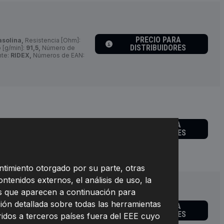
PRECIO PARA
asolina,
Resistencia [Ohm]:
DISTRIBUIDORES
 [g/min]:
91,5,
Número de
nte:
RIDEX,
Números de EAN:
PRECIO PARA
le:
Gasolina,
Resistencia
DISTRIBUIDORES
eptano [g/min]:
89,7,
Longitud
cante:
3902I0034,
686810
ntimiento otorgado por su parte, otras
ontenidos externos, el análisis de uso, la
nes que aparecen a continuación para
ión detallada sobre todas las herramientas
PRECIO PARA
asolina,
Resistencia [Ohm]:
DISTRIBUIDORES
eridos a terceros países fuera del EEE cuyo
02I0035,
Fabricante:
RIDEX,