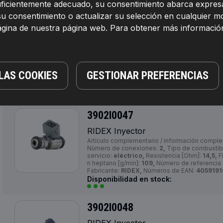
Números de EAN:
4059191686827
suficientemente adecuado, su consentimiento abarca expresa
Disponibilidad en stock:
su consentimiento o actualizar su selección en cualquier 
página de nuestra página web. Para obtener más informació
3902I0036
RIDEX Inyector
Preparación del combustible:
Inyección de g
12,
Número de referencia del fabricante:
3902
LAS COOKIES
GESTIONAR PREFERENCIAS
Números de EAN:
4059191686841
Disponibilidad en stock:
3902I0047
RIDEX Inyector
Artículo complementario / información comple
Número de conexiones:
2,
Tipo de combustib
servicio:
eléctrico,
Resistencia [Ohm]:
14,5,
Fl
n heptano [g/min]:
109,
Número de referencia d
Fabricante:
RIDEX,
Números de EAN:
405919
Disponibilidad en stock:
3902I0048