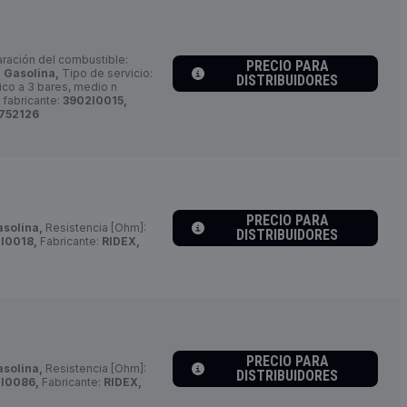
ración del combustible:
PRECIO PARA
:
Gasolina,
Tipo de servicio:
DISTRIBUIDORES
ico a 3 bares, medio n
 fabricante:
3902I0015,
752126
PRECIO PARA
asolina,
Resistencia [Ohm]:
DISTRIBUIDORES
I0018,
Fabricante:
RIDEX,
PRECIO PARA
asolina,
Resistencia [Ohm]:
DISTRIBUIDORES
I0086,
Fabricante:
RIDEX,