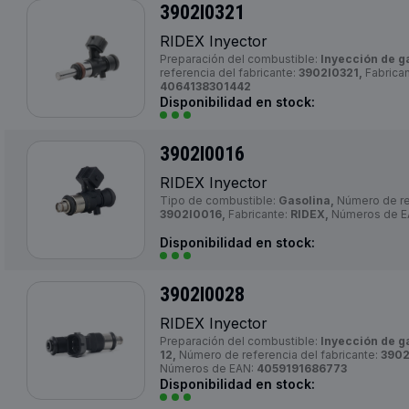
3902I0321
RIDEX Inyector
Preparación del combustible:
Inyección de g
referencia del fabricante:
3902I0321,
Fabrica
4064138301442
Disponibilidad en stock:
3902I0016
RIDEX Inyector
Tipo de combustible:
Gasolina,
Número de ref
3902I0016,
Fabricante:
RIDEX,
Números de E
Disponibilidad en stock:
3902I0028
RIDEX Inyector
Preparación del combustible:
Inyección de g
12,
Número de referencia del fabricante:
3902
Números de EAN:
4059191686773
Disponibilidad en stock: