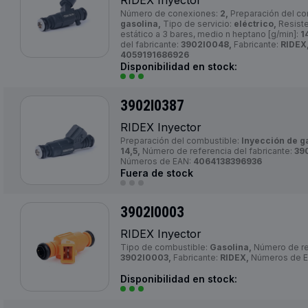
RIDEX Inyector
Número de conexiones:
2,
Preparación del co
gasolina,
Tipo de servicio:
eléctrico,
Resiste
estático a 3 bares, medio n heptano [g/min]:
1
del fabricante:
3902I0048,
Fabricante:
RIDEX
4059191686926
Disponibilidad en stock:
3902I0387
RIDEX Inyector
Preparación del combustible:
Inyección de g
14,5,
Número de referencia del fabricante:
39
Números de EAN:
4064138396936
Fuera de stock
3902I0003
RIDEX Inyector
Tipo de combustible:
Gasolina,
Número de ref
3902I0003,
Fabricante:
RIDEX,
Números de 
Disponibilidad en stock: