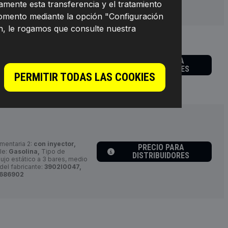
mente esta transferencia y el tratamiento
momento mediante la opción "Configuración
n, le rogamos que consulte nuestra
PRECIO PARA
asolina,
Resistencia [Ohm]:
DISTRIBUIDORES
I0036,
Fabricante:
RIDEX,
PERMITIR TODAS LAS COOKIES
mentaria 2:
con inyector,
PRECIO PARA
le:
Gasolina,
Tipo de
DISTRIBUIDORES
ujo estático a 3 bares, medio
el fabricante:
3902I0047,
1686902