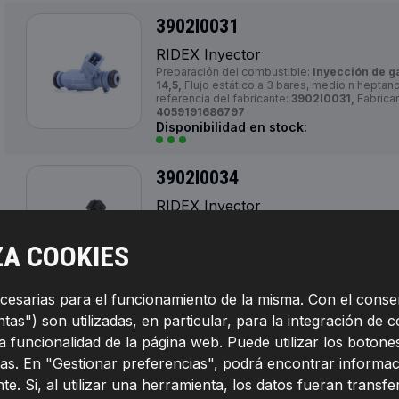
3902I0031
RIDEX Inyector
Preparación del combustible:
Inyección de g
14,5,
Flujo estático a 3 bares, medio n heptano
referencia del fabricante:
3902I0031,
Fabrica
4059191686797
Disponibilidad en stock:
3902I0034
RIDEX Inyector
Número de conexiones:
2,
Tipo de combustib
[Ohm]:
12,
Flujo estático a 3 bares, medio n h
ZA COOKIES
total [mm]:
78,
Número de referencia del fabri
Fabricante:
RIDEX,
Números de EAN:
4059191
Disponibilidad en stock:
ecesarias para el funcionamiento de la misma. Con el conse
as") son utilizadas, en particular, para la integración de c
3902I0035
la funcionalidad de la página web. Puede utilizar los boto
RIDEX Inyector
as. En "Gestionar preferencias", podrá encontrar informac
Preparación del combustible:
Inyección de g
te. Si, al utilizar una herramienta, los datos fueran transf
14,5,
Número de referencia del fabricante:
39