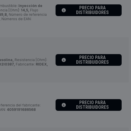
mbustible:
Inyección de
PRECIO PARA
ncia [Ohm]:
14,5,
Flujo
DISTRIBUIDORES
49,8,
Número de referencia
,
Números de EAN:
PRECIO PARA
asolina,
Resistencia [Ohm]:
DISTRIBUIDORES
02I0387,
Fabricante:
RIDEX,
PRECIO PARA
erencia del fabricante:
DISTRIBUIDORES
EAN:
4059191686568