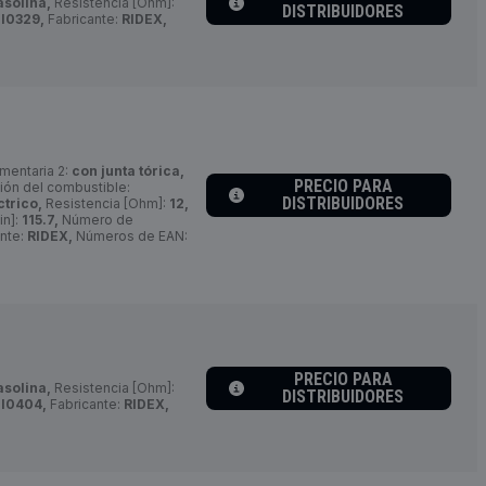
asolina,
Resistencia [Ohm]:
DISTRIBUIDORES
I0329,
Fabricante:
RIDEX,
mentaria 2:
con junta tórica,
PRECIO PARA
ión del combustible:
DISTRIBUIDORES
ctrico,
Resistencia [Ohm]:
12,
in]:
115.7,
Número de
nte:
RIDEX,
Números de EAN:
PRECIO PARA
asolina,
Resistencia [Ohm]:
DISTRIBUIDORES
I0404,
Fabricante:
RIDEX,