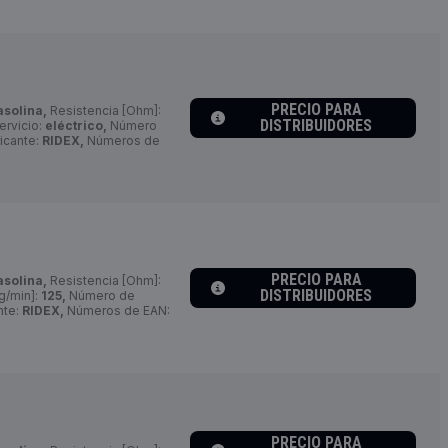
PRECIO PARA
asolina,
Resistencia [Ohm]:
DISTRIBUIDORES
ervicio:
eléctrico,
Número
icante:
RIDEX,
Números de
PRECIO PARA
asolina,
Resistencia [Ohm]:
DISTRIBUIDORES
g/min]:
125,
Número de
nte:
RIDEX,
Números de EAN:
PRECIO PARA