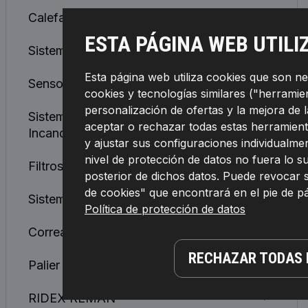
Calefacción/ventilación
ESTA PÁGINA WEB UTILI
Sistema De Refrigeración de Motor
Esta página web utiliza cookies que son n
Sensores, Relés, Unidades De Control
cookies y tecnologías similares ("herramient
personalización de ofertas y la mejora de 
Sistema De Encendido e
aceptar o rechazar todas estas herramient
Incandescencia
y ajustar sus configuraciones individualmen
nivel de protección de datos no fuera lo 
Filtros
posterior de dichos datos. Puede revocar 
de cookies" que encontrará en el pie de 
Sistema De Combustible
Política de protección de datos
Correas, Cadenas, Rodillos
RECHAZAR TODAS 
Palier y Junta Homocinética
RIDEX REMAN