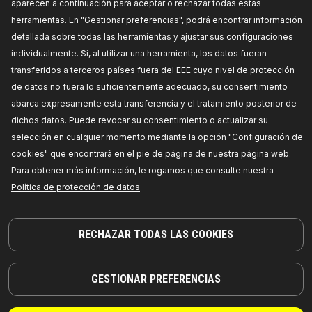
aparecen a continuación para aceptar o rechazar todas estas
herramientas. En "Gestionar preferencias", podrá encontrar información
detallada sobre todas las herramientas y ajustar sus configuraciones
individualmente. Si, al utilizar una herramienta, los datos fueran
transferidos a terceros países fuera del EEE cuyo nivel de protección
de datos no fuera lo suficientemente adecuado, su consentimiento
abarca expresamente esta transferencia y el tratamiento posterior de
dichos datos. Puede revocar su consentimiento o actualizar su
selección en cualquier momento mediante la opción "Configuración de
cookies" que encontrará en el pie de página de nuestra página web.
¡PIEZAS EN LAS QUE PUEDE CONFIAR!
Para obtener más información, le rogamos que consulte nuestra
Política de protección de datos
© 2026 | RIDEX GMBH
JOSEF-ORLOPP-STRASSE 55
10365 BERLIN
RECHAZAR TODAS LAS COOKIES
PRODUCTOS
COLABORACIÓN
GESTIONAR PREFERENCIAS
ACERCA DE NOSOTROS
Distribuidores