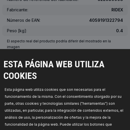
Fabricante:
RIDEX
Números de EAN:
4059191322794
Peso [kg]:
0.4
El aspecto real del producto podría diferir del mostrado en la
imagen
ESTA PÁGINA WEB UTILIZA
NÚMERO OEM, NÚMERO DE FABRICANTE DE EQUIPOS
ORIGINALES (OEM)
COOKIES
VEHÍCULOS COMPATIBLES
Esta página web utiliza cookies que son necesarias para el
funcionamiento de la misma. Con el consentimiento otorgado por su
LOS PRODUCTOS MÁS VENDIDOS EN SU PAÍS
parte, otras cookies y tecnologías similares ("herramientas") son
utilizadas, en particular, para la integración de contenidos externos, el
PIEZAS COMPATIBLES
análisis de uso, la personalización de ofertas y la mejora de la
funcionalidad de la página web. Puede utilizar los botones que