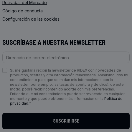
Retiradas del Mercado
Código de conducta
Configuración de las cookies
SUSCRÍBASE A NUESTRA NEWSLETTER
Sí, me gustaría recibir la newsletter de RIDEX con novedades de
productos, ofertas y otra información relacionada. Asimismo, doy mi
consentimiento para que se midan mis interacciones con la
newsletter (por ejemplo, las tasas de apertura y de clics); de este
modo, podré recibir contenido acorde con mis preferencias.
Entiendo que mi consentimiento puede ser revocado en cualquier
momento y que puedo obtener más información en la
Política de
privacidad
.*
SUSCRIBIRSE