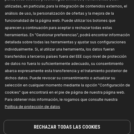
VEHÍCULOS COMPATIBLES
utilizadas, en particular, para la integración de contenidos externos, el
análisis de uso, la personalización de ofertas y la mejora de la
LOS PRODUCTOS MÁS VENDIDOS EN SU PAÍS
funcionalidad de la página web. Puede utilizar los botones que
aparecen a continuación para aceptar o rechazar todas estas
PIEZAS COMPATIBLES
herramientas. En "Gestionar preferencias", podrá encontrar información
detallada sobre todas las herramientas y ajustar sus configuraciones
individualmente. Si, al utilizar una herramienta, los datos fueran
transferidos a terceros países fuera del EEE cuyo nivel de protección
de datos no fuera lo suficientemente adecuado, su consentimiento
abarca expresamente esta transferencia y el tratamiento posterior de
dichos datos. Puede revocar su consentimiento o actualizar su
selección en cualquier momento mediante la opción "Configuración de
cookies" que encontrará en el pie de página de nuestra página web.
Para obtener más información, le rogamos que consulte nuestra
Política de protección de datos
¡PIEZAS EN LAS QUE PUEDE CONFIAR!
RECHAZAR TODAS LAS COOKIES