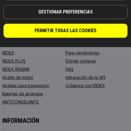
© 2026 | RIDEX GMBH
JOSEF-ORLOPP-STRASSE 55
GESTIONAR PREFERENCIAS
10365 BERLIN
PERMITIR TODAS LAS COOKIES
PRODUCTOS
COLABORACIÓN
ACERCA DE NOSOTROS
Distribuidores
RIDEX
Para vendedores
RIDEX PLUS
Dónde comprar
RIDEX REMAN
FAQ
Aceite de motor
Integración de la API
Aceites para transmisión
Colabore con RIDEX
Baterías de arranque
ANTICONGELANTE
INFORMACIÓN