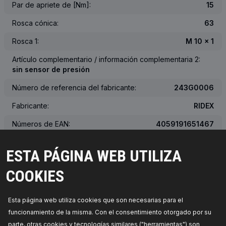
Par de apriete de [Nm]:
15
Rosca cónica:
63
Rosca 1:
M 10 x 1
Artículo complementario / información complementaria 2:
sin sensor de presión
Número de referencia del fabricante:
243G0006
Fabricante:
RIDEX
Números de EAN:
4059191651467
Peso [kg]:
0.038
ESTA PÁGINA WEB UTILIZA
El aspecto real del producto podría diferir del mostrado en la
COOKIES
imagen
Esta página web utiliza cookies que son necesarias para el
NÚMERO OEM, NÚMERO DE FABRICANTE DE EQUIPOS
funcionamiento de la misma. Con el consentimiento otorgado por su
ORIGINALES (OEM)
parte, otras cookies y tecnologías similares ("herramientas") son